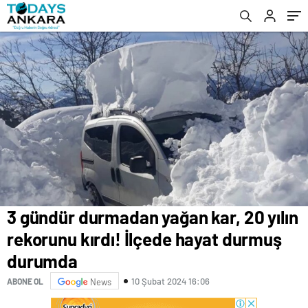
durumda
3 gündür durmadan yağan kar, 20 yılın
rekorunu kırdı! İlçede hayat durmuş
durumda
10 Şubat 2024 16:06
ABONE OL
News