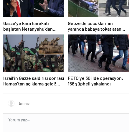
Gazze’ye kara harekatı
Gebze’de çocuklarının
başlatan Netanyahu’dan
yanında babaya tokat atan
Erdoğan’a küstah sözler
sürücü tutuklandı
İsrail’in Gazze saldırısı sonrası
FETÖ’ye 30 ilde operasyon:
Hamas’tan açıklama geldi!
156 şüpheli yakalandı
ABD’yi işaret ettiler