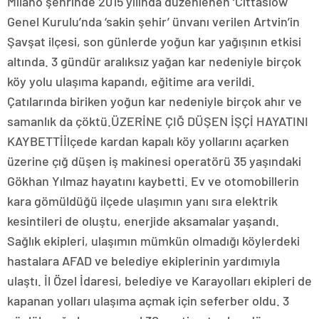
Milano şehrinde 2015 yılında düzenlenen ‘Cittaslow
Genel Kurulu’nda ‘sakin şehir’ ünvanı verilen Artvin’in
Şavşat ilçesi, son günlerde yoğun kar yağışının etkisi
altında. 3 gündür aralıksız yağan kar nedeniyle birçok
köy yolu ulaşıma kapandı, eğitime ara verildi.
Çatılarında biriken yoğun kar nedeniyle birçok ahır ve
samanlık da çöktü.ÜZERİNE ÇIĞ DÜŞEN İŞÇİ HAYATINI
KAYBETTİİlçede kardan kapalı köy yollarını açarken
üzerine çığ düşen iş makinesi operatörü 35 yaşındaki
Gökhan Yılmaz hayatını kaybetti. Ev ve otomobillerin
kara gömüldüğü ilçede ulaşımın yanı sıra elektrik
kesintileri de oluştu, enerjide aksamalar yaşandı.
Sağlık ekipleri, ulaşımın mümkün olmadığı köylerdeki
hastalara AFAD ve belediye ekiplerinin yardımıyla
ulaştı. İl Özel İdaresi, belediye ve Karayolları ekipleri de
kapanan yolları ulaşıma açmak için seferber oldu. 3