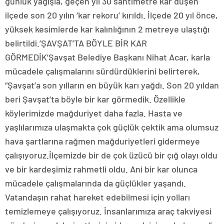
günlük yağışla, geçen yıl 30 santimetre kar düşen
ilçede son 20 yılın ‘kar rekoru’ kırıldı. İlçede 20 yıl önce,
yüksek kesimlerde kar kalınlığının 2 metreye ulaştığı
belirtildi.’ŞAVŞAT’TA BÖYLE BİR KAR
GÖRMEDİK’Şavşat Belediye Başkanı Nihat Acar, karla
mücadele çalışmalarını sürdürdüklerini belirterek,
“Şavşat’a son yılların en büyük karı yağdı. Son 20 yıldan
beri Şavşat’ta böyle bir kar görmedik. Özellikle
köylerimizde mağduriyet daha fazla. Hasta ve
yaşlılarımıza ulaşmakta çok güçlük çektik ama olumsuz
hava şartlarına rağmen mağduriyetleri gidermeye
çalışıyoruz.İlçemizde bir de çok üzücü bir çığ olayı oldu
ve bir kardeşimiz rahmetli oldu. Ani bir kar olunca
mücadele çalışmalarında da güçlükler yaşandı.
Vatandaşın rahat hareket edebilmesi için yolları
temizlemeye çalışıyoruz. İnsanlarımıza araç takviyesi