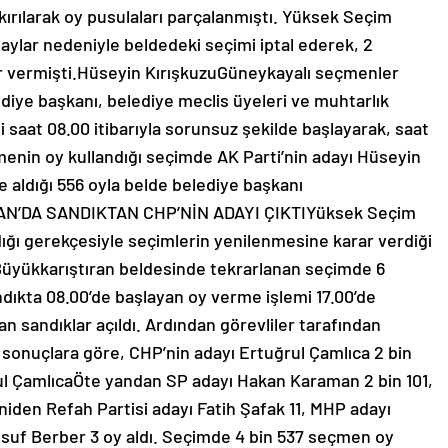
 kırılarak oy pusulaları parçalanmıştı. Yüksek Seçim
laylar nedeniyle beldedeki seçimi iptal ederek, 2
r vermişti.Hüseyin KırışkuzuGüneykayalı seçmenler
diye başkanı, belediye meclis üyeleri ve muhtarlık
mi saat 08.00 itibarıyla sorunsuz şekilde başlayarak, saat
menin oy kullandığı seçimde AK Parti’nin adayı Hüseyin
 aldığı 556 oyla belde belediye başkanı
N’DA SANDIKTAN CHP’NİN ADAYI ÇIKTIYüksek Seçim
andığı gerekçesiyle seçimlerin yenilenmesine karar verdiği
ı Büyükkarıştıran beldesinde tekrarlanan seçimde 6
andıkta 08.00’de başlayan oy verme işlemi 17.00’de
 sandıklar açıldı. Ardından görevliler tarafından
 sonuçlara göre, CHP’nin adayı Ertuğrul Çamlıca 2 bin
rul ÇamlıcaÖte yandan SP adayı Hakan Karaman 2 bin 101,
iden Refah Partisi adayı Fatih Şafak 11, MHP adayı
usuf Berber 3 oy aldı. Seçimde 4 bin 537 seçmen oy