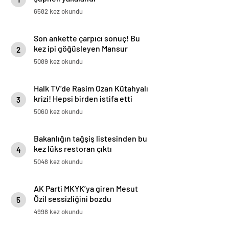
6582 kez okundu
Son ankette çarpıcı sonuç! Bu
kez ipi göğüsleyen Mansur
2
Yavaş oldu
5089 kez okundu
Halk TV’de Rasim Ozan Kütahyalı
krizi! Hepsi birden istifa etti
3
5060 kez okundu
Bakanlığın tağşiş listesinden bu
kez lüks restoran çıktı
4
5048 kez okundu
AK Parti MKYK’ya giren Mesut
Özil sessizliğini bozdu
5
4998 kez okundu