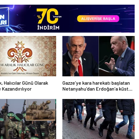
k, Halıcılar Günü Olarak
Gazze’ye kara harekatı başlatan
 Kazandırılıyor
Netanyahu’dan Erdoğan’a küstah
sözler