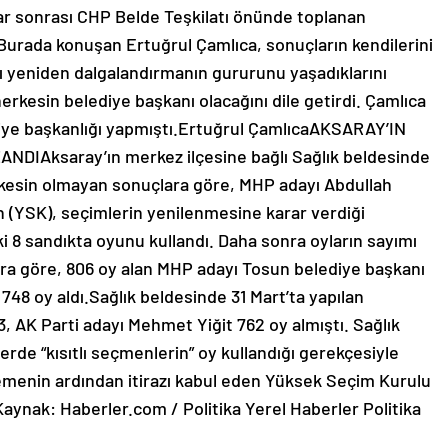
çlar sonrası CHP Belde Teşkilatı önünde toplanan
 Burada konuşan Ertuğrul Çamlıca, sonuçların kendilerini
ını yeniden dalgalandırmanın gururunu yaşadıklarını
erkesin belediye başkanı olacağını dile getirdi. Çamlıca
ediye başkanlığı yapmıştı.Ertuğrul ÇamlıcaAKSARAY’IN
IAksaray’ın merkez ilçesine bağlı Sağlık beldesinde
 kesin olmayan sonuçlara göre, MHP adayı Abdullah
(YSK), seçimlerin yenilenmesine karar verdiği
ki 8 sandıkta oyunu kullandı. Daha sonra oyların sayımı
ara göre, 806 oy alan MHP adayı Tosun belediye başkanı
 748 oy aldı.Sağlık beldesinde 31 Mart’ta yapılan
 AK Parti adayı Mehmet Yiğit 762 oy almıştı. Sağlık
erde “kısıtlı seçmenlerin” oy kullandığı gerekçesiyle
lemenin ardından itirazı kabul eden Yüksek Seçim Kurulu
aynak: Haberler.com / Politika Yerel Haberler Politika