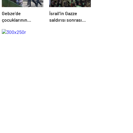
Gebze’de
İsrail’in Gazze
çocuklarının
saldırısı sonrası
yanında babaya
Hamas’tan açıklama
tokat atan sürücü
geldi! ABD’yi işaret
tutuklandı
ettiler