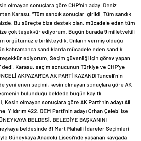
Kesin olmayan sonuçlara göre CHP’nin adayı Deniz
irten Karasu, “Tüm sandık sonuçları girildi. Tüm sandık
limizde. Bu süreçte bize destek olan, mücadele eden tüm
ize çok teşekkür ediyorum. Bugün burada 9 milletvekili
üm örgütümüzle birlikteydik. Onların vermiş olduğu
ün kahramanca sandıklarda mücadele eden sandık
 teşekkür ediyorum. Seçim güvenliği için görev yapan
” dedi. Karasu, seçim sonucunun Türkiye ve CHP’ye
TUNCELİ AKPAZAR’DA AK PARTİ KAZANDITunceli’nin
nde yenilenen seçimi, kesin olmayan sonuçlara göre AK
0 seçmenin bulunduğu beldede bugün kayıtlı
. Kesin olmayan sonuçlara göre AK Parti’nin adayı Ali
nel Yıldırım 422, DEM Parti’nin adayı Orhan Çelebi ise
IN GÜNEYKAYA BELDESİ, BELEDİYE BAŞKANINI
üneykaya beldesinde 31 Mart Mahalli İdareler Seçimleri
eniyle Güneykaya Anadolu Lisesi’nde yaşanan kavgada