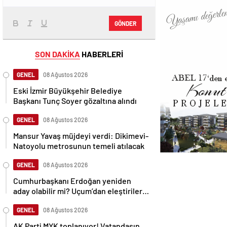
GÖNDER
SON DAKİKA
HABERLERİ
GENEL
08 Ağustos 2026
Eski İzmir Büyükşehir Belediye
Başkanı Tunç Soyer gözaltına alındı
GENEL
08 Ağustos 2026
Mansur Yavaş müjdeyi verdi: Dikimevi-
Natoyolu metrosunun temeli atılacak
GENEL
08 Ağustos 2026
Cumhurbaşkanı Erdoğan yeniden
aday olabilir mi? Uçum’dan eleştirilere
tepki
GENEL
08 Ağustos 2026
AK Parti MYK toplanıyor! Vatandaşın