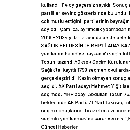
kullandı, 114 oy geçersiz sayıldı. Sonu
partililer sevinç gösterisinde bulundu.
çok mutlu ettiğini, partilerinin bayrağ
söyledi. Çamlıca, ayrımcılık yapmadan h
2019 – 2024 yılları arasında belde bel
SAĞLIK BELDESİNDE MHP’Lİ ADAY KAZAND
yenilenen belediye başkanlığı seçimini
Tosun kazandı.Yüksek Seçim Kurulunun 
Sağlık’ta, kayıtlı 1799 seçmen okullarda
gerçekleştirildi. Kesin olmayan sonuçl
seçildi, AK Parti adayı Mehmet Yiğit ise
seçimde, MHP adayı Abdullah Tosun 763,
beldesinde AK Parti, 31 Mart’taki seçiml
seçim sonuçlarına itiraz etmiş ve ince
seçimin yenilenmesine karar vermişti.K
Güncel Haberler