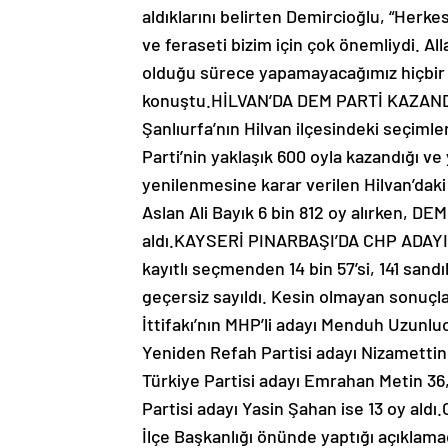
aldıklarını belirten Demircioğlu, “Her
ve feraseti bizim için çok önemliydi. Al
olduğu sürece yapamayacağımız hiçbir şe
konuştu.HİLVAN’DA DEM PARTİ KAZANDI
Şanlıurfa’nın Hilvan ilçesindeki seçim
Parti’nin yaklaşık 600 oyla kazandığı v
yenilenmesine karar verilen Hilvan’daki
Aslan Ali Bayık 6 bin 812 oy alırken, DE
aldı.KAYSERİ PINARBAŞI’DA CHP ADAYI K
kayıtlı seçmenden 14 bin 57’si, 141 sandık
geçersiz sayıldı. Kesin olmayan sonuçl
İttifakı’nın MHP’li adayı Menduh Uzunluo
Yeniden Refah Partisi adayı Nizamettin A
Türkiye Partisi adayı Emrahan Metin 36
Partisi adayı Yasin Şahan ise 13 oy ald
İlçe Başkanlığı önünde yaptığı açıklama