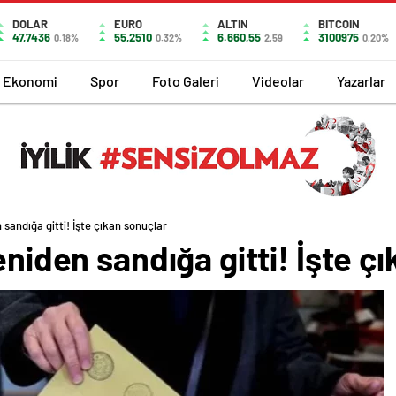
DOLAR
EURO
ALTIN
BITCOIN
47,7436
55,2510
6.660,55
3100975
0.18%
0.32%
2,59
0,20%
Ekonomi
Spor
Foto Galeri
Videolar
Yazarlar
 sandığa gitti! İşte çıkan sonuçlar
eniden sandığa gitti! İşte ç