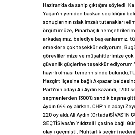
Haziran’da da sahip çıktığını söyledi. 
Yağan’ın yeniden başkan seçildiğini bel
sonuçlarının ıslak imzalı tutanakları e
örgütümüze, Pınarbaşılı hemşehrilerim
arkadaşımız, belediye başkanlarımız, t
emeklere çok teşekkür ediyorum. Bug
görevlilerimize ve müşahitlerimize çok
güvenlik güçlerine teşekkür ediyorum.
hayırlı olması temennisinde bulundu.
Mazgirt ilçesine bağlı Akpazar beldesi
Parti’nin adayı Ali Aydın kazandı. 170
seçmenlerden 1300’ü sandık başına gitti
Aydın 644 oy alırken, CHP’nin adayı Zey
220 oy aldı.Ali Aydın (Ortada)SİVAS’
SEÇTİSivas’ın Yıldızeli ilçesine bağlı G
olaylı geçmişti. Muhtarlık seçimi ned