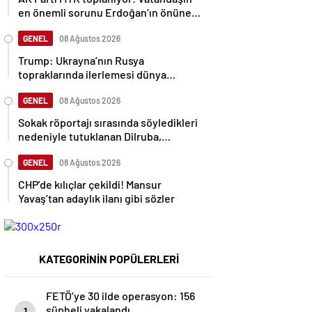
en önemli sorunu Erdoğan’ın önüne
gelecek
GENEL
08 Ağustos 2026
Trump: Ukrayna’nın Rusya
topraklarında ilerlemesi dünya
savaşına neden olabilir
GENEL
08 Ağustos 2026
Sokak röportajı sırasında söyledikleri
nedeniyle tutuklanan Dilruba,
sessizliğini bozdu
GENEL
08 Ağustos 2026
CHP’de kılıçlar çekildi! Mansur
Yavaş’tan adaylık ilanı gibi sözler
KATEGORİNİN POPÜLERLERİ
FETÖ’ye 30 ilde operasyon: 156
şüpheli yakalandı
1