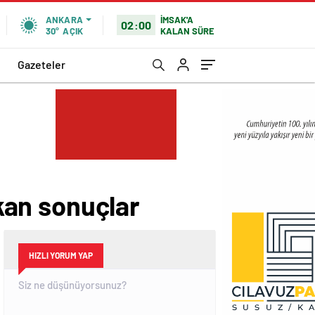
İMSAK'A
ANKARA
02:00
KALAN SÜRE
30°
AÇIK
Gazeteler
ıkan sonuçlar
HIZLI YORUM YAP