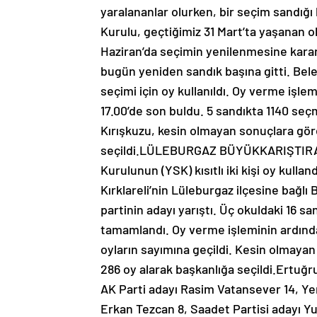
yaralananlar olurken, bir seçim sandığı
Kurulu, geçtiğimiz 31 Mart’ta yaşanan o
Haziran’da seçimin yenilenmesine kara
bugün yeniden sandık başına gitti. Bele
seçimi için oy kullanıldı. Oy verme işle
17.00’de son buldu. 5 sandıkta 1140 seç
Kırışkuzu, kesin olmayan sonuçlara göre
seçildi.LÜLEBURGAZ BÜYÜKKARIŞTIRA
Kurulunun (YSK) kısıtlı iki kişi oy kull
Kırklareli’nin Lüleburgaz ilçesine bağl
partinin adayı yarıştı. Üç okuldaki 16 s
tamamlandı. Oy verme işleminin ardından
oyların sayımına geçildi. Kesin olmayan
286 oy alarak başkanlığa seçildi.Ertuğ
AK Parti adayı Rasim Vatansever 14, Yen
Erkan Tezcan 8, Saadet Partisi adayı Y