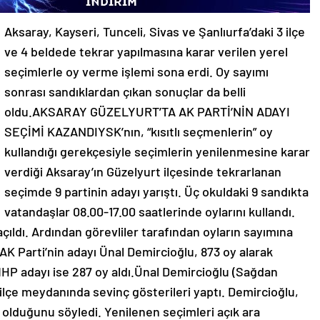
Aksaray, Kayseri, Tunceli, Sivas ve Şanlıurfa’daki 3 ilçe
ve 4 beldede tekrar yapılmasına karar verilen yerel
seçimlerle oy verme işlemi sona erdi. Oy sayımı
sonrası sandıklardan çıkan sonuçlar da belli
oldu.AKSARAY GÜZELYURT’TA AK PARTİ’NİN ADAYI
SEÇİMİ KAZANDIYSK’nın, “kısıtlı seçmenlerin” oy
kullandığı gerekçesiyle seçimlerin yenilenmesine karar
verdiği Aksaray’ın Güzelyurt ilçesinde tekrarlanan
seçimde 9 partinin adayı yarıştı. Üç okuldaki 9 sandıkta
vatandaşlar 08.00-17.00 saatlerinde oylarını kullandı.
çıldı. Ardından görevliler tarafından oyların sayımına
AK Parti’nin adayı Ünal Demircioğlu, 873 oy alarak
 MHP adayı ise 287 oy aldı.Ünal Demircioğlu (Sağdan
 ilçe meydanında sevinç gösterileri yaptı. Demircioğlu,
 olduğunu söyledi. Yenilenen seçimleri açık ara