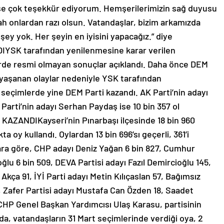
kese çok teşekkür ediyorum. Hemşerilerimizin sağ duyusu
lah onlardan razı olsun. Vatandaşlar, bizim arkamızda
y yok. Her şeyin en iyisini yapacağız.” diye
YSK tarafından yenilenmesine karar verilen
lerde resmi olmayan sonuçlar açıklandı. Daha önce DEM
e yaşanan olaylar nedeniyle YSK tarafından
 seçimlerde yine DEM Parti kazandı. AK Parti’nin adayı
M Parti’nin adayı Serhan Paydaş ise 10 bin 357 ol
AZANDIKayseri’nin Pınarbaşı ilçesinde 18 bin 960
ta oy kullandı. Oylardan 13 bin 696’sı geçerli, 361’i
ara göre, CHP adayı Deniz Yağan 6 bin 827, Cumhur
ğlu 6 bin 509, DEVA Partisi adayı Fazıl Demircioğlu 145,
kça 91, İYİ Parti adayı Metin Kılıçaslan 57, Bağımsız
, Zafer Partisi adayı Mustafa Can Özden 18, Saadet
ı.CHP Genel Başkan Yardımcısı Ulaş Karasu, partisinin
da, vatandaşların 31 Mart seçimlerinde verdiği oya, 2