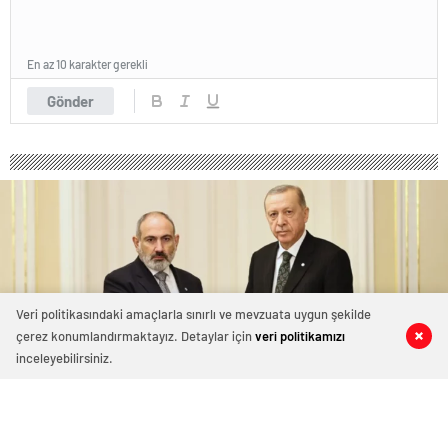
En az 10 karakter gerekli
Gönder
Veri politikasındaki amaçlarla sınırlı ve mevzuata uygun şekilde
çerez konumlandırmaktayız. Detaylar için
veri politikamızı
0
0
0
0
inceleyebilirsiniz.