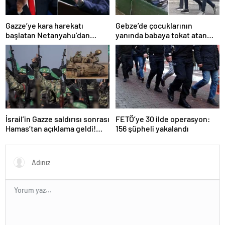
Gazze’ye kara harekatı
Gebze’de çocuklarının
başlatan Netanyahu’dan
yanında babaya tokat atan
Erdoğan’a küstah sözler
sürücü tutuklandı
İsrail’in Gazze saldırısı sonrası
FETÖ’ye 30 ilde operasyon:
Hamas’tan açıklama geldi!
156 şüpheli yakalandı
ABD’yi işaret ettiler