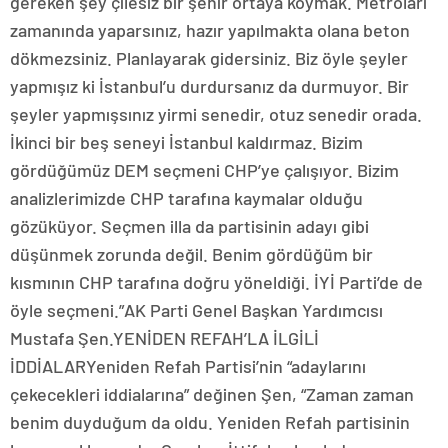
gereken şey çilesiz bir şehir ortaya koymak. Metroları
zamanında yaparsınız, hazır yapılmakta olana beton
dökmezsiniz. Planlayarak gidersiniz. Biz öyle şeyler
yapmışız ki İstanbul’u durdursanız da durmuyor. Bir
şeyler yapmışsınız yirmi senedir, otuz senedir orada.
İkinci bir beş seneyi İstanbul kaldırmaz. Bizim
gördüğümüz DEM seçmeni CHP’ye çalışıyor. Bizim
analizlerimizde CHP tarafına kaymalar olduğu
gözüküyor. Seçmen illa da partisinin adayı gibi
düşünmek zorunda değil. Benim gördüğüm bir
kısmının CHP tarafına doğru yöneldiği. İYİ Parti’de de
öyle seçmeni.”AK Parti Genel Başkan Yardımcısı
Mustafa Şen.YENİDEN REFAH’LA İLGİLİ
İDDİALARYeniden Refah Partisi’nin “adaylarını
çekecekleri iddialarına” değinen Şen, “Zaman zaman
benim duyduğum da oldu. Yeniden Refah partisinin