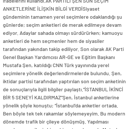
ifadelerini kullandı.AK PARTİLİ ŞEN SON SEÇİM
ANKETLERİNE İLİŞKİN BİLGİ VERDİSiyaset
gündeminin tamamen yerel seçimlere odaklandığı şu
günlerde; seçim anketleri de merak edilmeye devam
ediyor. Adaylar sahada olmayı sürdürürken; kamuoyu
anketleri de hem seçmenler hem de siyasiler
tarafından yakından takip ediliyor. Son olarak AK Parti
Genel Başkan Yardımcısı AR-GE ve Eğitim Başkanı
Mustafa Şen, katıldığı CNN Türk yayınında yerel
seçimlere yönelik değerlendirmelerde bulundu. Şen,
iktidar partisi tarafından yaptırılan son seçim anketinin
de sonuçlarıyla ilgili bilgiler paylaştı.”İSTANBUL İKİNCİ
BİR 5 SENEYİ KALDIRMAZ”Şen, İstanbul anketlerine
yönelik şöyle konuştu; “İstanbul’da anketler ortada.
Ben böyle tek tek rakamlar söylemeyeyim. Bu modern
dönemde trafik bir çileye dönüşmüş. Yapılması