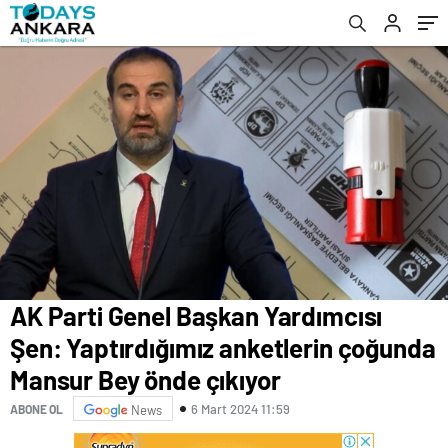
Bey önde çıkıyor
var
AK Parti Genel Başkan Yardımcısı
Şen: Yaptırdığımız anketlerin çoğunda
Mansur Bey önde çıkıyor
6 Mart 2024 11:59
ABONE OL
News