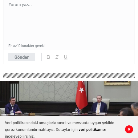
En az 10 karakter gerekli
Gönder
Veri politikasındaki amaçlarla sınırlı ve mevzuata uygun şekilde
çerez konumlandırmaktayız. Detaylar için
veri politikamızı
0
0
0
0
inceleyebilirsiniz.