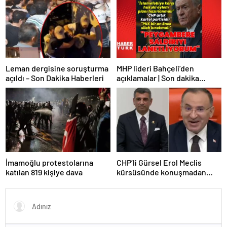
ÇÖKTÜRMEM, HALKIN
HAKKINI KİMSEYE
YEDİRMEM!”
Leman dergisine soruşturma
MHP lideri Bahçeli’den
açıldı – Son Dakika Haberleri
açıklamalar | Son dakika
haberler | Son dakika
haberleri
İmamoğlu protestolarına
CHP’li Gürsel Erol Meclis
katılan 819 kişiye dava
kürsüsünde konuşmadan
durdu, Bozdağ’ın tepkisi
güldürdü