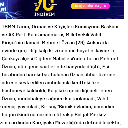
TBMM Tarım, Orman ve Köyişleri Komisyonu Başkanı
ve AK Parti Kahramanmaraş Milletvekili Vahit
Kirişci’nin damadı Mehmet Özcan (29), Ankara’da
evinde geçirdiği kalp krizi sonucu hayatını kaybetti.
Çankaya ilçesi Çiğdem Mahallesi’nde oturan Mehmet
Özcan, dün gece saatlerinde banyoda düştü. Eşi
tarafından hareketsiz bulunan Özcan, ihbar üzerine
adrese sevk edilen ambulansla kentteki özel
hastaneye kaldırıldı. Kalp krizi geçirdiği belirlenen
Özcan, müdahaleye rağmen kurtarılamadı. Vahit
 mesajı yayımladı. Kirişci, “Biricik evladım, damadım
 bugün ikindi namazına müteakip Balgat Merkez
ının ardından Karşıyaka Mezarlığı’nda defnedilecektir.