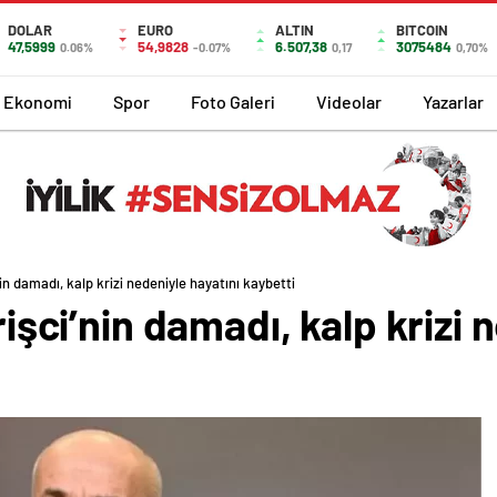
DOLAR
EURO
ALTIN
BITCOIN
47,5999
54,9828
6.507,38
3075484
0.06%
-0.07%
0,17
0,70%
Ekonomi
Spor
Foto Galeri
Videolar
Yazarlar
’nin damadı, kalp krizi nedeniyle hayatını kaybetti
irişci’nin damadı, kalp krizi 