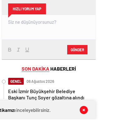
HIZLI YORUM YAP
GÖNDER
SON DAKİKA
HABERLERİ
GENEL
06 Ağustos 2026
Eski İzmir Büyükşehir Belediye
Başkanı Tunç Soyer gözaltına alındı
GENEL
06 Ağustos 2026
itikamızı
inceleyebilirsiniz.
Mansur Yavaş müjdeyi verdi: Dikimevi-
Natoyolu metrosunun temeli atılacak
GENEL
06 Ağustos 2026