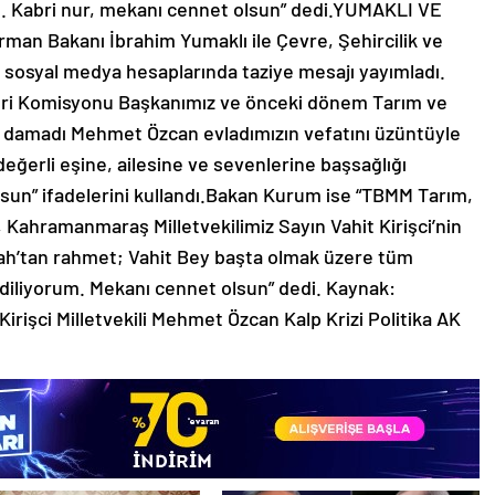
. Kabri nur, mekanı cennet olsun” dedi.YUMAKLI VE
n Bakanı İbrahim Yumaklı ile Çevre, Şehircilik ve
a sosyal medya hesaplarında taziye mesajı yayımladı.
eri Komisyonu Başkanımız ve önceki dönem Tarım ve
n damadı Mehmet Özcan evladımızın vefatını üzüntüyle
ğerli eşine, ailesine ve sevenlerine başsağlığı
lsun” ifadelerini kullandı.Bakan Kurum ise “TBMM Tarım,
Kahramanmaraş Milletvekilimiz Sayın Vahit Kirişci’nin
ah’tan rahmet; Vahit Bey başta olmak üzere tüm
r diliyorum. Mekanı cennet olsun” dedi. Kaynak:
irişci Milletvekili Mehmet Özcan Kalp Krizi Politika AK