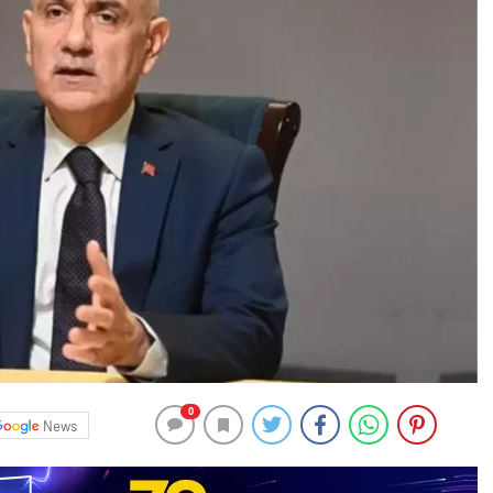
0
News