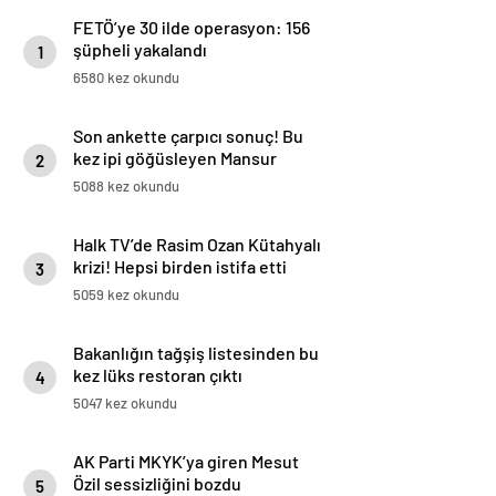
FETÖ’ye 30 ilde operasyon: 156
şüpheli yakalandı
1
6580 kez okundu
Son ankette çarpıcı sonuç! Bu
kez ipi göğüsleyen Mansur
2
Yavaş oldu
5088 kez okundu
Halk TV’de Rasim Ozan Kütahyalı
krizi! Hepsi birden istifa etti
3
5059 kez okundu
Bakanlığın tağşiş listesinden bu
kez lüks restoran çıktı
4
5047 kez okundu
AK Parti MKYK’ya giren Mesut
Özil sessizliğini bozdu
5