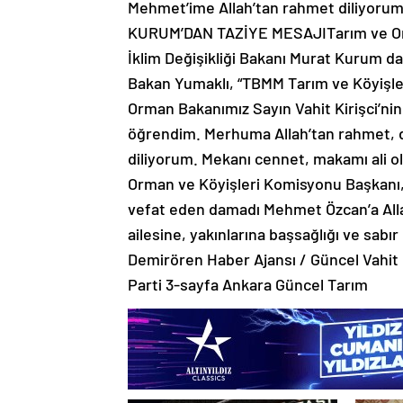
Mehmet’ime Allah’tan rahmet diliyorum
KURUM’DAN TAZİYE MESAJITarım ve Orma
İklim Değişikliği Bakanı Murat Kurum d
Bakan Yumaklı, “TBMM Tarım ve Köyişl
Orman Bakanımız Sayın Vahit Kirişci’ni
öğrendim. Merhuma Allah’tan rahmet, de
diliyorum. Mekanı cennet, makamı ali o
Orman ve Köyişleri Komisyonu Başkanı, 
vefat eden damadı Mehmet Özcan’a All
ailesine, yakınlarına başsağlığı ve sabı
Demirören Haber Ajansı / Güncel Vahit K
Parti 3-sayfa Ankara Güncel Tarım