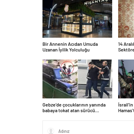
Bir Annenin Acıdan Umuda
14 Aralı
Uzanan İyilik Yolculuğu
Sektöre
Gebze’de çocuklarının yanında
İsrail’i
babaya tokat atan sürücü
Hamas’t
tutuklandı
işaret e