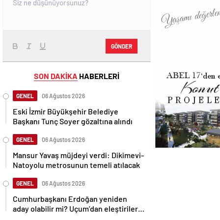
GÖNDER
SON DAKİKA
HABERLERİ
GENEL
06 Ağustos 2026
Eski İzmir Büyükşehir Belediye
Başkanı Tunç Soyer gözaltına alındı
GENEL
06 Ağustos 2026
Mansur Yavaş müjdeyi verdi: Dikimevi-
Natoyolu metrosunun temeli atılacak
GENEL
06 Ağustos 2026
Cumhurbaşkanı Erdoğan yeniden
aday olabilir mi? Uçum’dan eleştirilere
tepki