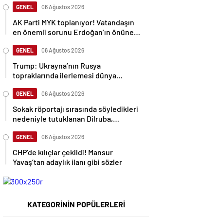
GENEL
06 Ağustos 2026
AK Parti MYK toplanıyor! Vatandaşın
en önemli sorunu Erdoğan’ın önüne
gelecek
GENEL
06 Ağustos 2026
Trump: Ukrayna’nın Rusya
topraklarında ilerlemesi dünya
savaşına neden olabilir
GENEL
06 Ağustos 2026
Sokak röportajı sırasında söyledikleri
nedeniyle tutuklanan Dilruba,
sessizliğini bozdu
GENEL
06 Ağustos 2026
CHP’de kılıçlar çekildi! Mansur
Yavaş’tan adaylık ilanı gibi sözler
KATEGORİNİN POPÜLERLERİ