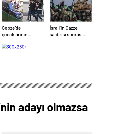
Gebze’de
İsrail’in Gazze
çocuklarının
saldırısı sonrası
yanında babaya
Hamas’tan açıklama
tokat atan sürücü
geldi! ABD’yi işaret
tutuklandı
ettiler
HP’nin adayı olmazsa