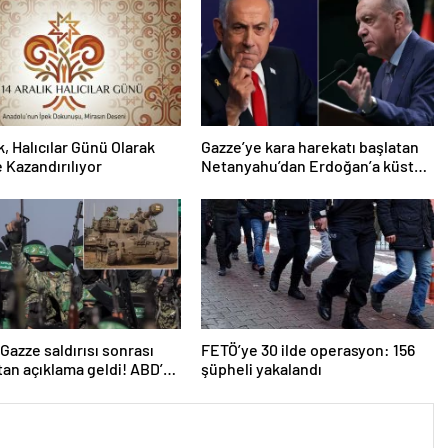
k, Halıcılar Günü Olarak
Gazze’ye kara harekatı başlatan
 Kazandırılıyor
Netanyahu’dan Erdoğan’a küstah
sözler
n Gazze saldırısı sonrası
FETÖ’ye 30 ilde operasyon: 156
an açıklama geldi! ABD’yi
şüpheli yakalandı
ttiler