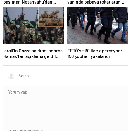
başlatan Netanyahu’dan
yanında babaya tokat atan
Erdoğan’a küstah sözler
sürücü tutuklandı
İsrail’in Gazze saldırısı sonrası
FETÖ’ye 30 ilde operasyon:
Hamas’tan açıklama geldi!
156 şüpheli yakalandı
ABD’yi işaret ettiler