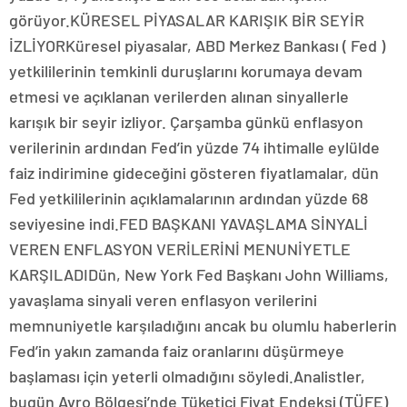
görüyor.KÜRESEL PİYASALAR KARIŞIK BİR SEYİR
İZLİYORKüresel piyasalar, ABD Merkez Bankası ( Fed )
yetkililerinin temkinli duruşlarını korumaya devam
etmesi ve açıklanan verilerden alınan sinyallerle
karışık bir seyir izliyor. Çarşamba günkü enflasyon
verilerinin ardından Fed’in yüzde 74 ihtimalle eylülde
faiz indirimine gideceğini gösteren fiyatlamalar, dün
Fed yetkililerinin açıklamalarının ardından yüzde 68
seviyesine indi.FED BAŞKANI YAVAŞLAMA SİNYALİ
VEREN ENFLASYON VERİLERİNİ MENUNİYETLE
KARŞILADIDün, New York Fed Başkanı John Williams,
yavaşlama sinyali veren enflasyon verilerini
memnuniyetle karşıladığını ancak bu olumlu haberlerin
Fed’in yakın zamanda faiz oranlarını düşürmeye
başlaması için yeterli olmadığını söyledi.Analistler,
bugün Avro Bölgesi’nde Tüketici Fiyat Endeksi (TÜFE)