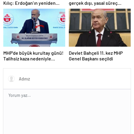
Kılıç: Erdoğan’ın yeniden
gerçek dışı, yasal süreç
adaylığına hiçbir muhalefet
başlatılacak
partisi evet demeyecektir
MHP’de büyük kurultay günü!
Devlet Bahçeli 11. kez MHP
Talihsiz kaza nedeniyle
Genel Başkanı seçildi
kürsüye kol askısıyla çıkan
Bahçeli, İmamoğlu’nu hedef
aldı