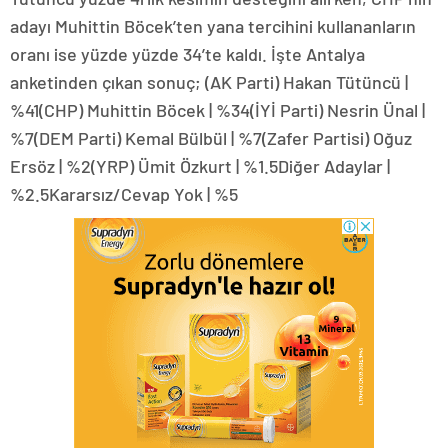
adayı Muhittin Böcek’ten yana tercihini kullananların
oranı ise yüzde yüzde 34’te kaldı. İşte Antalya
anketinden çıkan sonuç; (AK Parti) Hakan Tütüncü |
%41(CHP) Muhittin Böcek | %34(İYİ Parti) Nesrin Ünal |
%7(DEM Parti) Kemal Bülbül | %7(Zafer Partisi) Oğuz
Ersöz | %2(YRP) Ümit Özkurt | %1.5Diğer Adaylar |
%2.5Kararsız/Cevap Yok | %5