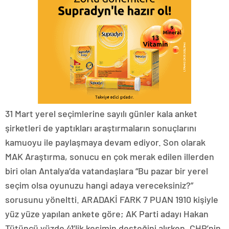
31 Mart yerel seçimlerine sayılı günler kala anket
şirketleri de yaptıkları araştırmaların sonuçlarını
kamuoyu ile paylaşmaya devam ediyor. Son olarak
MAK Araştırma, sonucu en çok merak edilen illerden
biri olan Antalya’da vatandaşlara “Bu pazar bir yerel
seçim olsa oyunuzu hangi adaya vereceksiniz?”
sorusunu yöneltti. ARADAKİ FARK 7 PUAN 1910 kişiyle
yüz yüze yapılan ankete göre; AK Parti adayı Hakan
Tütüncü yüzde 41’lik kesimin desteğini alırken, CHP’nin