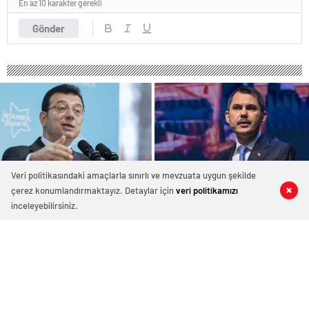
En az 10 karakter gerekli
Gönder
Veri politikasındaki amaçlarla sınırlı ve mevzuata uygun şekilde
çerez konumlandırmaktayız. Detaylar için
veri politikamızı
0
0
0
0
inceleyebilirsiniz.
İmamoğlu mu Kurum mu? İşte AK
Parti’nin elindeki son İstanbul anketi