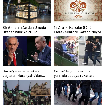
Bir Annenin Acıdan Umuda
14 Aralık, Halıcılar Günü
Uzanan İyilik Yolculuğu
Olarak Sektöre Kazandırılıyor
Gazze’ye kara harekatı
Gebze’de çocuklarının
başlatan Netanyahu’dan
yanında babaya tokat atan
Erdoğan’a küstah sözler
sürücü tutuklandı