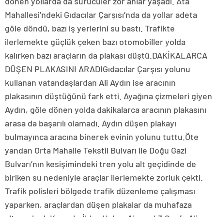
dönen yollarda da sürücüler zor anlar yaşadı. Ata
Mahallesi’ndeki Gıdacılar Çarşısı’nda da yollar adeta
göle döndü, bazı iş yerlerini su bastı. Trafikte
ilerlemekte güçlük çeken bazı otomobiller yolda
kalırken bazı araçların da plakası düştü.DAKİKALARCA
DÜŞEN PLAKASINI ARADIGıdacılar Çarşısı yolunu
kullanan vatandaşlardan Ali Aydın ise aracının
plakasının düştüğünü fark etti. Ayağına çizmeleri giyen
Aydın, göle dönen yolda dakikalarca aracının plakasını
arasa da başarılı olamadı. Aydın düşen plakayı
bulmayınca aracına binerek evinin yolunu tuttu.Öte
yandan Orta Mahalle Tekstil Bulvarı ile Doğu Gazi
Bulvarı’nın kesişimindeki tren yolu alt geçidinde de
biriken su nedeniyle araçlar ilerlemekte zorluk çekti.
Trafik polisleri bölgede trafik düzenleme çalışması
yaparken, araçlardan düşen plakalar da muhafaza