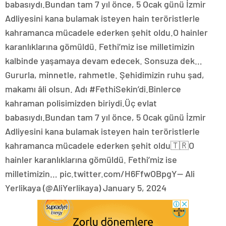
babasıydı.Bundan tam 7 yıl önce, 5 Ocak günü İzmir
Adliyesini kana bulamak isteyen hain teröristlerle
kahramanca mücadele ederken şehit oldu.O hainler
karanlıklarına gömüldü. Fethi’miz ise milletimizin
kalbinde yaşamaya devam edecek. Sonsuza dek…
Gururla, minnetle, rahmetle. Şehidimizin ruhu şad,
makamı âli olsun. Adı #FethiSekin’di.Binlerce
kahraman polisimizden biriydi.Üç evlat
babasıydı.Bundan tam 7 yıl önce, 5 Ocak günü İzmir
Adliyesini kana bulamak isteyen hain teröristlerle
kahramanca mücadele ederken şehit oldu🇹🇷O
hainler karanlıklarına gömüldü. Fethi’miz ise
milletimizin… pic.twitter.com/H6FfwOBpgY— Ali
Yerlikaya (@AliYerlikaya) January 5, 2024