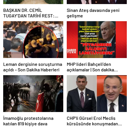
BAŞKAN DR. CEMİL
Sinan Ateş davasında yeni
TUGAY’DAN TARİHİ REST:
gelişme
“İZMİR’İN MALINA
ÇÖKTÜRMEM, HALKIN
HAKKINI KİMSEYE
YEDİRMEM!”
Leman dergisine soruşturma
MHP lideri Bahçeli’den
açıldı – Son Dakika Haberleri
açıklamalar | Son dakika
haberler | Son dakika
haberleri
İmamoğlu protestolarına
CHP’li Gürsel Erol Meclis
katılan 819 kişiye dava
kürsüsünde konuşmadan
durdu, Bozdağ’ın tepkisi