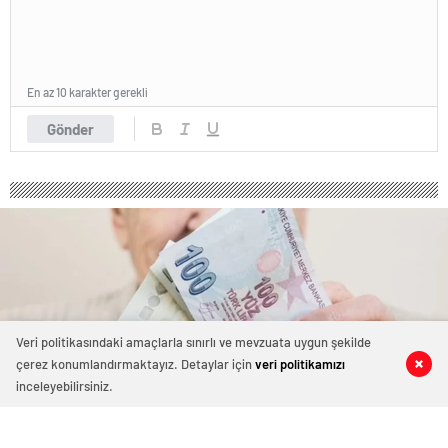
En az 10 karakter gerekli
Gönder
Veri politikasındaki amaçlarla sınırlı ve mevzuata uygun şekilde
çerez konumlandırmaktayız. Detaylar için
veri politikamızı
0
0
0
0
inceleyebilirsiniz.