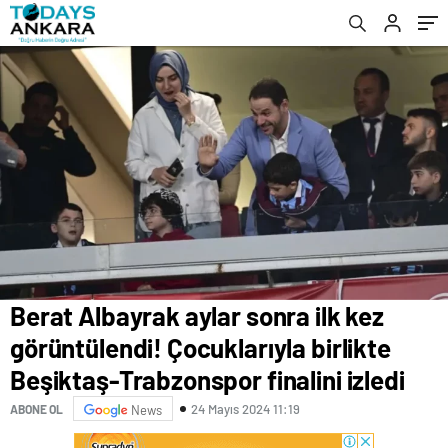
Trabzonspor finalini izledi
Parti’yi karıştırdı
Berat Albayrak aylar sonra ilk kez
görüntülendi! Çocuklarıyla birlikte
Beşiktaş-Trabzonspor finalini izledi
24 Mayıs 2024 11:19
ABONE OL
News