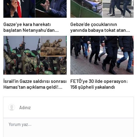
Gazze’ye kara harekatı
Gebze’de çocuklarının
başlatan Netanyahu’dan
yanında babaya tokat atan
Erdoğan’a küstah sözler
sürücü tutuklandı
İsrail’in Gazze saldırısı sonrası
FETÖ’ye 30 ilde operasyon:
Hamas’tan açıklama geldi!
156 şüpheli yakalandı
ABD’yi işaret ettiler