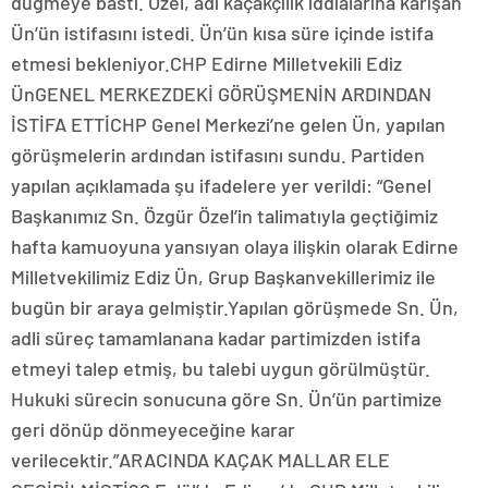
düğmeye bastı. Özel, adı kaçakçılık iddialarına karışan
Ün’ün istifasını istedi. Ün’ün kısa süre içinde istifa
etmesi bekleniyor.CHP Edirne Milletvekili Ediz
ÜnGENEL MERKEZDEKİ GÖRÜŞMENİN ARDINDAN
İSTİFA ETTİCHP Genel Merkezi’ne gelen Ün, yapılan
görüşmelerin ardından istifasını sundu. Partiden
yapılan açıklamada şu ifadelere yer verildi: “Genel
Başkanımız Sn. Özgür Özel’in talimatıyla geçtiğimiz
hafta kamuoyuna yansıyan olaya ilişkin olarak Edirne
Milletvekilimiz Ediz Ün, Grup Başkanvekillerimiz ile
bugün bir araya gelmiştir.Yapılan görüşmede Sn. Ün,
adli süreç tamamlanana kadar partimizden istifa
etmeyi talep etmiş, bu talebi uygun görülmüştür.
Hukuki sürecin sonucuna göre Sn. Ün’ün partimize
geri dönüp dönmeyeceğine karar
verilecektir.”ARACINDA KAÇAK MALLAR ELE