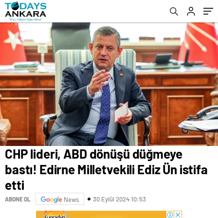
CHP lideri, ABD dönüşü düğmeye
bastı! Edirne Milletvekili Ediz Ün istifa
etti
30 Eylül 2024 10:53
ABONE OL
News