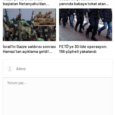
başlatan Netanyahu’dan
yanında babaya tokat atan
Erdoğan’a küstah sözler
sürücü tutuklandı
İsrail’in Gazze saldırısı sonrası
FETÖ’ye 30 ilde operasyon:
Hamas’tan açıklama geldi!
156 şüpheli yakalandı
ABD’yi işaret ettiler