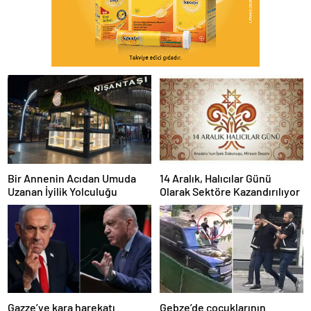
Bir Annenin Acıdan Umuda
14 Aralık, Halıcılar Günü
Uzanan İyilik Yolculuğu
Olarak Sektöre Kazandırılıyor
Gazze’ye kara harekatı
Gebze’de çocuklarının