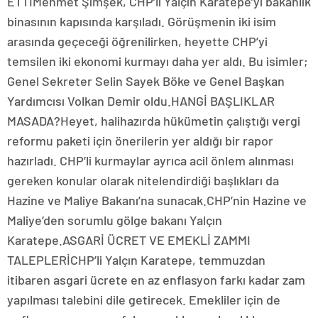
ETTİMehmet Şimşek, CHP’li Yalçın Karatepe’yi bakanlık
binasının kapısında karşıladı. Görüşmenin iki isim
arasında geçeceği öğrenilirken, heyette CHP’yi
temsilen iki ekonomi kurmayı daha yer aldı. Bu isimler;
Genel Sekreter Selin Sayek Böke ve Genel Başkan
Yardımcısı Volkan Demir oldu.HANGİ BAŞLIKLAR
MASADA?Heyet, halihazırda hükümetin çalıştığı vergi
reformu paketi için önerilerin yer aldığı bir rapor
hazırladı. CHP’li kurmaylar ayrıca acil önlem alınması
gereken konular olarak nitelendirdiği başlıkları da
Hazine ve Maliye Bakanı’na sunacak.CHP’nin Hazine ve
Maliye’den sorumlu gölge bakanı Yalçın
Karatepe.ASGARİ ÜCRET VE EMEKLİ ZAMMI
TALEPLERİCHP’li Yalçın Karatepe, temmuzdan
itibaren asgari ücrete en az enflasyon farkı kadar zam
yapılması talebini dile getirecek. Emekliler için de