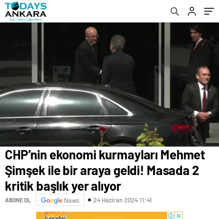
alıyor
yaptılar
CHP’nin ekonomi kurmayları Mehmet
Şimşek ile bir araya geldi! Masada 2
kritik başlık yer alıyor
24 Haziran 2024 11:41
ABONE OL
News