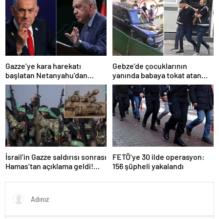
Gazze’ye kara harekatı
Gebze’de çocuklarının
başlatan Netanyahu’dan
yanında babaya tokat atan
Erdoğan’a küstah sözler
sürücü tutuklandı
İsrail’in Gazze saldırısı sonrası
FETÖ’ye 30 ilde operasyon:
Hamas’tan açıklama geldi!
156 şüpheli yakalandı
ABD’yi işaret ettiler