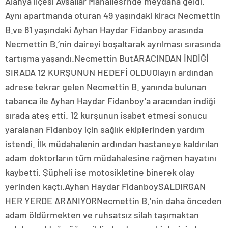
Alanya ilçesi Avsallar Mahallesi’nde meydana geldi.
Aynı apartmanda oturan 49 yaşındaki kiracı Necmettin
B.ve 61 yaşındaki Ayhan Haydar Fidanboy arasında
Necmettin B.’nin daireyi boşaltarak ayrılması sırasında
tartışma yaşandı.Necmettin ButARACINDAN İNDİĞİ
SIRADA 12 KURŞUNUN HEDEFİ OLDUOlayın ardından
adrese tekrar gelen Necmettin B. yanında bulunan
tabanca ile Ayhan Haydar Fidanboy’a aracından indiği
sırada ateş etti. 12 kurşunun isabet etmesi sonucu
yaralanan Fidanboy için sağlık ekiplerinden yardım
istendi. İlk müdahalenin ardından hastaneye kaldırılan
adam doktorların tüm müdahalesine rağmen hayatını
kaybetti. Şüpheli ise motosikletine binerek olay
yerinden kaçtı.Ayhan Haydar FidanboySALDIRGAN
HER YERDE ARANIYORNecmettin B.’nin daha önceden
adam öldürmekten ve ruhsatsız silah taşımaktan