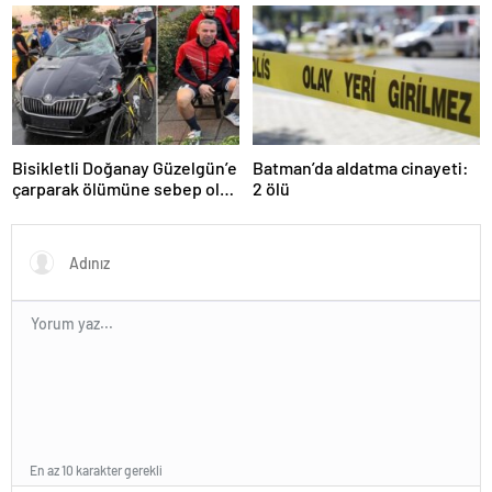
Ümitcan Uygun’un
hapse mahkum edildi
cezaevindeki yeni görüntüsü
ortaya çıktı
Bisikletli Doğanay Güzelgün’e
Batman’da aldatma cinayeti:
çarparak ölümüne sebep olan
2 ölü
Temel Ünlü’ye 20 yıl hapis
En az 10 karakter gerekli