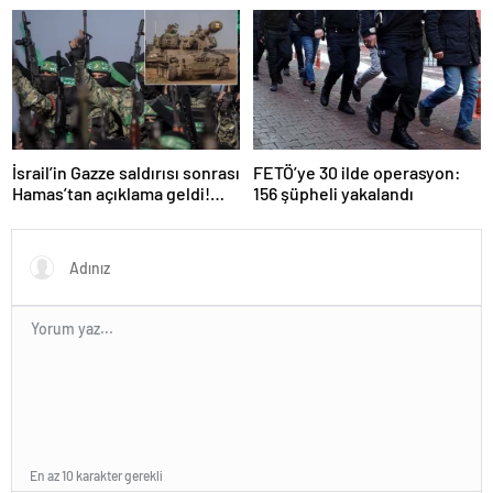
Erdoğan’a küstah sözler
sürücü tutuklandı
İsrail’in Gazze saldırısı sonrası
FETÖ’ye 30 ilde operasyon:
Hamas’tan açıklama geldi!
156 şüpheli yakalandı
ABD’yi işaret ettiler
En az 10 karakter gerekli