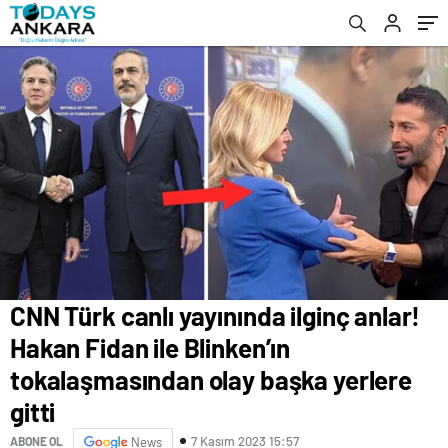
başka yerlere gitti
CNN Türk canlı yayınında ilginç anlar!
Hakan Fidan ile Blinken’ın
tokalaşmasından olay başka yerlere
gitti
7 Kasım 2023 15:57
ABONE OL
News