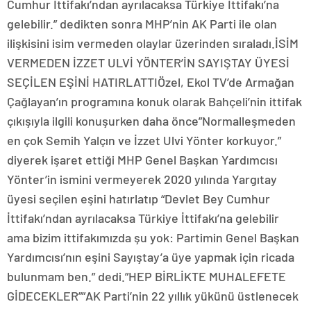
Cumhur İttifakı’ndan ayrılacaksa Türkiye İttifakı’na
gelebilir.” dedikten sonra MHP’nin AK Parti ile olan
ilişkisini isim vermeden olaylar üzerinden sıraladı.İSİM
VERMEDEN İZZET ULVİ YÖNTER’İN SAYIŞTAY ÜYESİ
SEÇİLEN EŞİNİ HATIRLATTIÖzel, Ekol TV’de Armağan
Çağlayan’ın programına konuk olarak Bahçeli’nin ittifak
çıkışıyla ilgili konuşurken daha önce”Normalleşmeden
en çok Semih Yalçın ve İzzet Ulvi Yönter korkuyor.”
diyerek işaret ettiği MHP Genel Başkan Yardımcısı
Yönter’in ismini vermeyerek 2020 yılında Yargıtay
üyesi seçilen eşini hatırlatıp “Devlet Bey Cumhur
İttifakı’ndan ayrılacaksa Türkiye İttifakı’na gelebilir
ama bizim ittifakımızda şu yok: Partimin Genel Başkan
Yardımcısı’nın eşini Sayıştay’a üye yapmak için ricada
bulunmam ben.” dedi.”HEP BİRLİKTE MUHALEFETE
GİDECEKLER””AK Parti’nin 22 yıllık yükünü üstlenecek