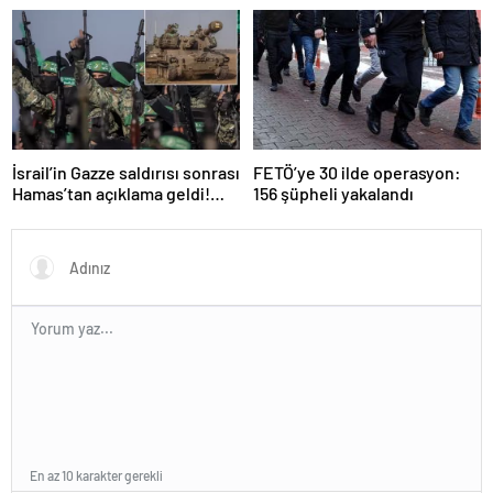
Erdoğan’a küstah sözler
sürücü tutuklandı
İsrail’in Gazze saldırısı sonrası
FETÖ’ye 30 ilde operasyon:
Hamas’tan açıklama geldi!
156 şüpheli yakalandı
ABD’yi işaret ettiler
En az 10 karakter gerekli