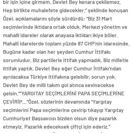
bir işin içine girmem. Devlet Bey kenara çekilemez.
Hep birlikte muhalefete gidecekler.” şeklinde konuşan
Özel, açıklamalarını şöyle sürdürdü: “Biz 31 Mart
seçimlerinde iktidara ortak olduk. Merkezi yönetim ve
mahalli idareler olarak anayasa iktidarı ikiye böler.
Mahalli idarelerde toplam yüzde 87 CHP’nin idaresinde.
Bugüne kadar olan her şeyden Cumhur İttifakı
sorumludur. Biz partilerle ittifak yapmadık. Biz milletle
ittifak yaptık. Devlet Bey eğer Cumhur İttifakı’ndan
ayrılacaksa Türkiye ittifakına gelebilir, sorun yok.
Devlet Bey de milli takım gol atınca sevinecekse
gelsin.””YARGITAY SEÇİMLERİNİ PAPA SEÇİMLERİNE
ÇEVİRİP…”Özel, sözlerinin devamında “Yargıtay
seçimlerini Papa seçimlerine çevirip tıkayıp Yargıtay
Cumhuriyet Başsavcısı bizden olsun diye pazarlık
etmeyiz. Pazarlık edeceksek çiftçi için ederiz.”