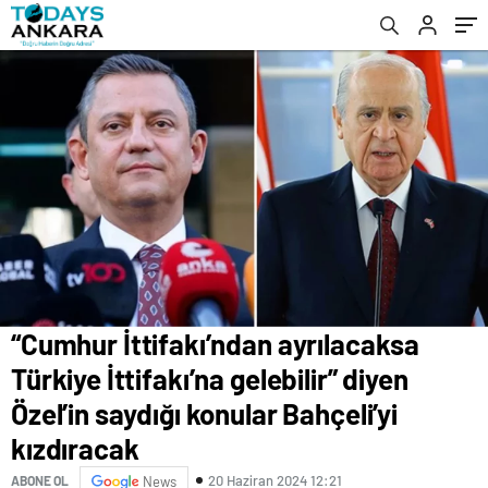
konular Bahçeli’yi kızdıracak
iddiasına yalanlama
“Cumhur İttifakı’ndan ayrılacaksa
Türkiye İttifakı’na gelebilir” diyen
Özel’in saydığı konular Bahçeli’yi
kızdıracak
20 Haziran 2024 12:21
ABONE OL
News