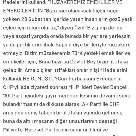
ifadelerini kullandı.”MÜZAKEREMİZ EMEKLİLER VE
EMEKÇİLER İÇİN””Biz ricacı olacaksak hiçbir suçu
yokken 28 Şubat’tan içeride yatan insanların gözü yaşlı
eşleri için ricacı oluruz.” diyen Özel “Biz gidip de idari
veya asgari yargıda orada burada bir yerlere yerleşsin
ya da partililerim ihale kapsın diye birileriyle müzakere
etmeyiz. Bizim müzakeremiz Türkiye’deki emekliler ve
emekçiler için. Buna hazırsa Devlet Bey bizim ittifaka
gelebilir. Ama o çıkar ittifakları onların işi.” ifadelerini
kullandı.NE OLMUŞTU?Cumhurbaşkanı Erdoğan’ın
CHP’yi iadeiziyareti sonrası MHP lideri Devlet Bahçeli,
“AK Parti içindeki gayri memnun kesimin devamlı suyu
bulandırmasını da dikkate alarak, AK Parti ile CHP
arasında geniş tabanlı bir ittifakın vücuda gelmesi,
buna da altılı masanın diğer unsurlarının desteği
Milliyetçi Hareket Partisi’nin samimi dileği ve