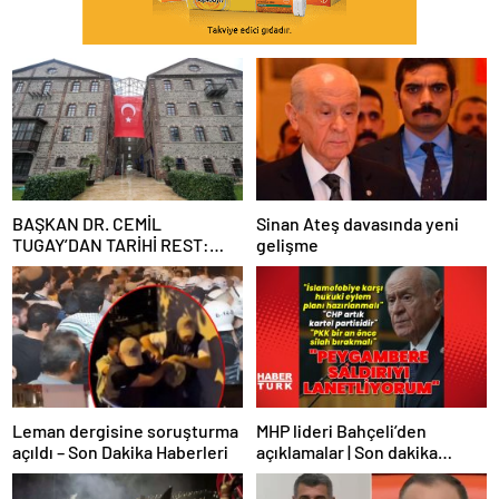
BAŞKAN DR. CEMİL
Sinan Ateş davasında yeni
TUGAY’DAN TARİHİ REST:
gelişme
“İZMİR’İN MALINA
ÇÖKTÜRMEM, HALKIN
HAKKINI KİMSEYE
YEDİRMEM!”
Leman dergisine soruşturma
MHP lideri Bahçeli’den
açıldı – Son Dakika Haberleri
açıklamalar | Son dakika
haberler | Son dakika
haberleri