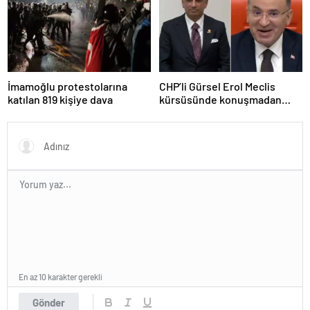
İmamoğlu protestolarına
CHP’li Gürsel Erol Meclis
katılan 819 kişiye dava
kürsüsünde konuşmadan
durdu, Bozdağ’ın tepkisi
güldürdü
En az 10 karakter gerekli
Gönder