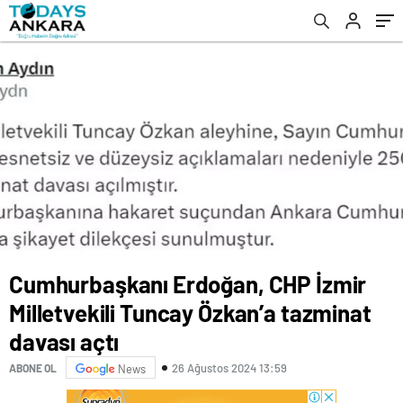
açtı
Komutanlığı’na yeni atama
Cumhurbaşkanı Erdoğan, CHP İzmir
Milletvekili Tuncay Özkan’a tazminat
davası açtı
26 Ağustos 2024 13:59
ABONE OL
News