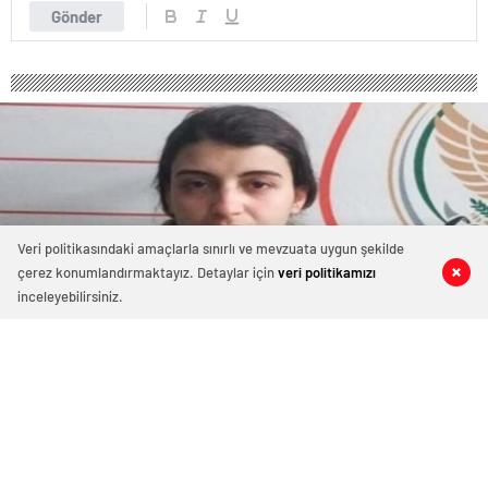
Gönder
Veri politikasındaki amaçlarla sınırlı ve mevzuata uygun şekilde
çerez konumlandırmaktayız. Detaylar için
veri politikamızı
0
0
0
0
inceleyebilirsiniz.
Türkiye’ye sızmaya çalışan PKK’lı
terörist yakalandı
Suriye’den Türkiye’ye sızmaya çalışan PKK’lı Hüda El