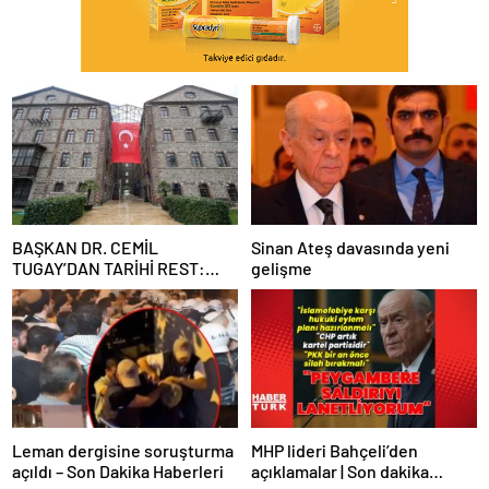
BAŞKAN DR. CEMİL
Sinan Ateş davasında yeni
TUGAY’DAN TARİHİ REST:
gelişme
“İZMİR’İN MALINA
ÇÖKTÜRMEM, HALKIN
HAKKINI KİMSEYE
YEDİRMEM!”
Leman dergisine soruşturma
MHP lideri Bahçeli’den
açıldı – Son Dakika Haberleri
açıklamalar | Son dakika