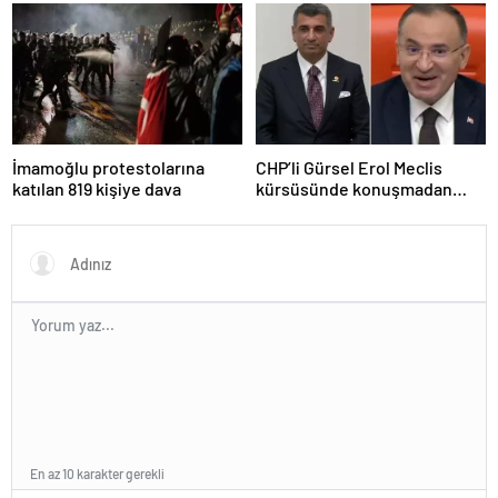
haberler | Son dakika
haberleri
İmamoğlu protestolarına
CHP’li Gürsel Erol Meclis
katılan 819 kişiye dava
kürsüsünde konuşmadan
durdu, Bozdağ’ın tepkisi
güldürdü
En az 10 karakter gerekli