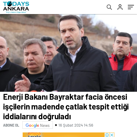
doğruladı
Enerji Bakanı Bayraktar facia öncesi
işçilerin madende çatlak tespit ettiği
iddialarını doğruladı
16 Şubat 2024 14:56
ABONE OL
News