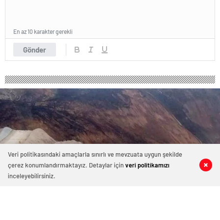
En az 10 karakter gerekli
Gönder
Veri politikasındaki amaçlarla sınırlı ve mevzuata uygun şekilde
çerez konumlandırmaktayız. Detaylar için
veri politikamızı
0
0
0
0
inceleyebilirsiniz.