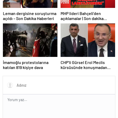
Leman dergisine soruşturma
MHP lideri Bahçeli’den
açıldı – Son Dakika Haberleri
açıklamalar | Son dakika
haberler | Son dakika
haberleri
İmamoğlu protestolarına
CHP’li Gürsel Erol Meclis
katılan 819 kişiye dava
kürsüsünde konuşmadan
durdu, Bozdağ’ın tepkisi
güldürdü