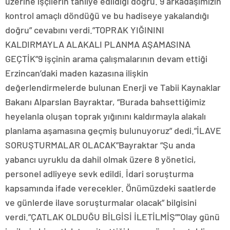
üzerine işçilerin tahliye edildiği doğru. 9 arkadaşımızın
kontrol amaçlı döndüğü ve bu hadiseye yakalandığı
doğru” cevabını verdi.”TOPRAK YIĞININI
KALDIRMAYLA ALAKALI PLANMA AŞAMASINA
GEÇTİK”9 işçinin arama çalışmalarının devam ettiği
Erzincan’daki maden kazasına ilişkin
değerlendirmelerde bulunan Enerji ve Tabii Kaynaklar
Bakanı Alparslan Bayraktar, “Burada bahsettiğimiz
heyelanla oluşan toprak yığınını kaldırmayla alakalı
planlama aşamasına geçmiş bulunuyoruz” dedi.”İLAVE
SORUŞTURMALAR OLACAK”Bayraktar “Şu anda
yabancı uyruklu da dahil olmak üzere 8 yönetici,
personel adliyeye sevk edildi. İdari soruşturma
kapsamında ifade verecekler. Önümüzdeki saatlerde
ve günlerde ilave soruşturmalar olacak” bilgisini
verdi.”ÇATLAK OLDUĞU BİLGİSİ İLETİLMİŞ””Olay günü