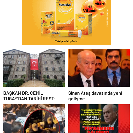
BAŞKAN DR. CEMİL
Sinan Ateş davasında yeni
TUGAY’DAN TARİHİ REST:
gelişme
“İZMİR’İN MALINA
ÇÖKTÜRMEM, HALKIN
HAKKINI KİMSEYE
YEDİRMEM!”