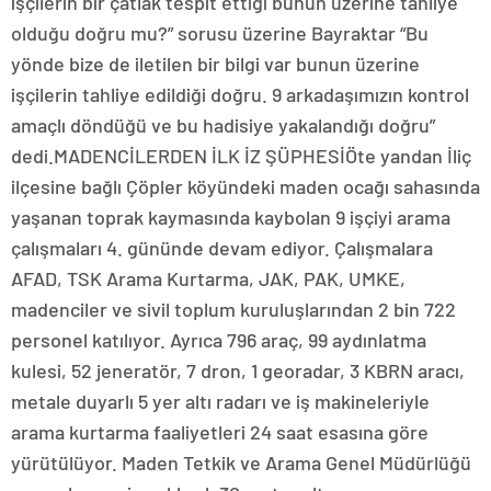
işçilerin bir çatlak tespit ettiği bunun üzerine tahliye
olduğu doğru mu?” sorusu üzerine Bayraktar “Bu
yönde bize de iletilen bir bilgi var bunun üzerine
işçilerin tahliye edildiği doğru. 9 arkadaşımızın kontrol
amaçlı döndüğü ve bu hadisiye yakalandığı doğru”
dedi.MADENCİLERDEN İLK İZ ŞÜPHESİÖte yandan İliç
ilçesine bağlı Çöpler köyündeki maden ocağı sahasında
yaşanan toprak kaymasında kaybolan 9 işçiyi arama
çalışmaları 4. gününde devam ediyor. Çalışmalara
AFAD, TSK Arama Kurtarma, JAK, PAK, UMKE,
madenciler ve sivil toplum kuruluşlarından 2 bin 722
personel katılıyor. Ayrıca 796 araç, 99 aydınlatma
kulesi, 52 jeneratör, 7 dron, 1 georadar, 3 KBRN aracı,
metale duyarlı 5 yer altı radarı ve iş makineleriyle
arama kurtarma faaliyetleri 24 saat esasına göre
yürütülüyor. Maden Tetkik ve Arama Genel Müdürlüğü