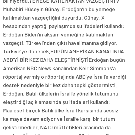
biliniyordu.YEMEĞE KATILMAKTAN VAZGEÇTİNTV
Muhabiri Hüseyin Günay, Erdoğan’ın bu yemeğe
katılmaktan vazgeçtiğini duyurdu. Günay, X
hesabından yaptığı paylaşımda şu ifadeleri kullandı:
Erdoğan Biden’ın akşam yemeğine katılmaktan
vazgeçti. Türkevi’nden çıktı havalimanına gidiyor,
Türkiye’ye dönecek.BUGÜN AMERİKAN KANALINDA
ABD’Yİ BİR KEZ DAHA ELEŞTİRMİŞTİErdoğan bugün
Amerikan NBC News kanalından Keir Simmons’a
röportaj vermiş o röportajında ABD’ye İsrail’e verdiği
destek nedeniyle bir kez daha tepki göstermişti.
Erdoğan, Batılı ülkelerin İsrail’e yönelik tutumunu
eleştirdiği açıklamasında şu ifadeleri kullandı:
Maalesef birçok Batılı ülke İsrail karşısında sessiz
kalmaya devam ediyor ve İsrail’e karşı bir tutum
geliştirmediler. NATO müttefikleri arasında da