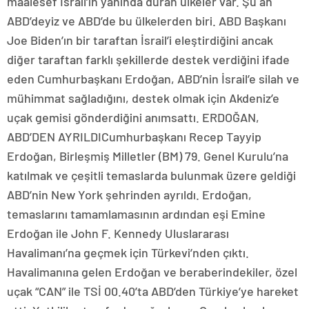
maalesef İsrail’in yanında duran ülkeler var. Şu an
ABD’deyiz ve ABD’de bu ülkelerden biri. ABD Başkanı
Joe Biden’ın bir taraftan İsrail’i eleştirdiğini ancak
diğer taraftan farklı şekillerde destek verdiğini ifade
eden Cumhurbaşkanı Erdoğan, ABD’nin İsrail’e silah ve
mühimmat sağladığını, destek olmak için Akdeniz’e
uçak gemisi gönderdiğini anımsattı. ERDOĞAN,
ABD’DEN AYRILDICumhurbaşkanı Recep Tayyip
Erdoğan, Birleşmiş Milletler (BM) 79. Genel Kurulu’na
katılmak ve çeşitli temaslarda bulunmak üzere geldiği
ABD’nin New York şehrinden ayrıldı. Erdoğan,
temaslarını tamamlamasının ardından eşi Emine
Erdoğan ile John F. Kennedy Uluslararası
Havalimanı’na geçmek için Türkevi’nden çıktı.
Havalimanına gelen Erdoğan ve beraberindekiler, özel
uçak “CAN” ile TSİ 00.40’ta ABD’den Türkiye’ye hareket