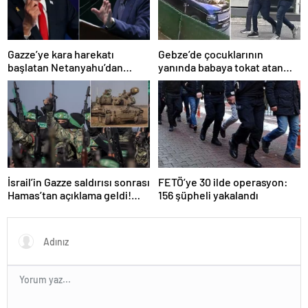
Gazze’ye kara harekatı
Gebze’de çocuklarının
başlatan Netanyahu’dan
yanında babaya tokat atan
Erdoğan’a küstah sözler
sürücü tutuklandı
İsrail’in Gazze saldırısı sonrası
FETÖ’ye 30 ilde operasyon:
Hamas’tan açıklama geldi!
156 şüpheli yakalandı
ABD’yi işaret ettiler