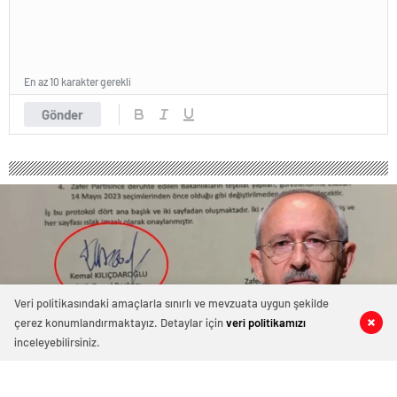
En az 10 karakter gerekli
Gönder
Veri politikasındaki amaçlarla sınırlı ve mevzuata uygun şekilde
çerez konumlandırmaktayız. Detaylar için
veri politikamızı
0
0
0
0
inceleyebilirsiniz.