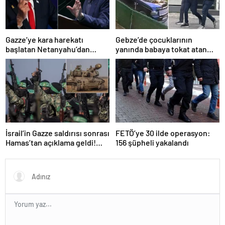
Gazze’ye kara harekatı
Gebze’de çocuklarının
başlatan Netanyahu’dan
yanında babaya tokat atan
Erdoğan’a küstah sözler
sürücü tutuklandı
İsrail’in Gazze saldırısı sonrası
FETÖ’ye 30 ilde operasyon:
Hamas’tan açıklama geldi!
156 şüpheli yakalandı
ABD’yi işaret ettiler