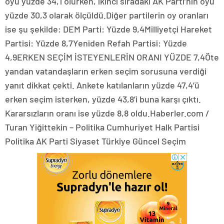
oyu yüzde 34,1 olurken, ikinci sıradaki AK Parti’nin oyu
yüzde 30,3 olarak ölçüldü.Diğer partilerin oy oranları
ise şu şekilde: DEM Parti: Yüzde 9,4Milliyetçi Hareket
Partisi: Yüzde 8,7Yeniden Refah Partisi: Yüzde
4,9ERKEN SEÇİM İSTEYENLERİN ORANI YÜZDE 7,4Öte
yandan vatandaşların erken seçim sorusuna verdiği
yanıt dikkat çekti. Ankete katılanların yüzde 47,4’ü
erken seçim isterken, yüzde 43,8’i buna karşı çıktı.
Kararsızların oranı ise yüzde 8,8 oldu.Haberler.com /
Turan Yiğittekin – Politika Cumhuriyet Halk Partisi
Politika AK Parti Siyaset Türkiye Güncel Seçim