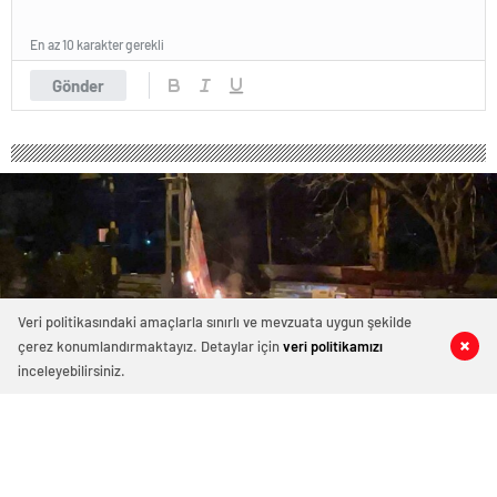
En az 10 karakter gerekli
Gönder
Veri politikasındaki amaçlarla sınırlı ve mevzuata uygun şekilde
çerez konumlandırmaktayız. Detaylar için
veri politikamızı
0
0
0
0
inceleyebilirsiniz.
Seçim bayrağı asıldığı için kopan