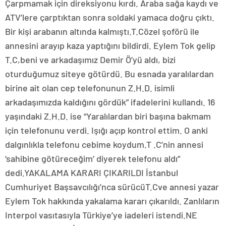
Çarpmamak için direksiyonu kırdı. Araba sağa kaydı ve
ATV’lere çarptıktan sonra soldaki yamaca doğru çıktı.
Bir kişi arabanın altında kalmıştı.T.Cözel şoförü ile
annesini arayıp kaza yaptığını bildirdi. Eylem Tok gelip
T.C,beni ve arkadaşımız Demir Ö’yü aldı, bizi
oturduğumuz siteye götürdü. Bu esnada yaralılardan
birine ait olan cep telefonunun Z.H.D. isimli
arkadaşımızda kaldığını gördük” ifadelerini kullandı. 16
yaşındaki Z.H.D. ise “Yaralılardan biri başına bakmam
için telefonunu verdi. Işığı açıp kontrol ettim. O anki
dalgınlıkla telefonu cebime koydum.T .C’nin annesi
‘sahibine götüreceğim’ diyerek telefonu aldı”
dedi.YAKALAMA KARARI ÇIKARILDI İstanbul
Cumhuriyet Başsavcılığı’nca sürücüT.Cve annesi yazar
Eylem Tok hakkında yakalama kararı çıkarıldı. Zanlıların
Interpol vasıtasıyla Türkiye’ye iadeleri istendi.NE