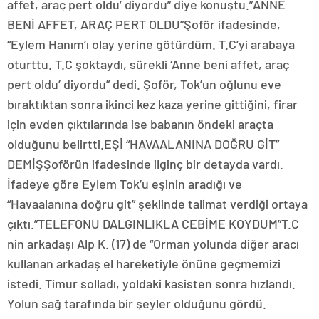
affet, araç pert oldu’ diyordu” diye konuştu.”ANNE
BENİ AFFET, ARAÇ PERT OLDU”Şoför ifadesinde,
“Eylem Hanım’ı olay yerine götürdüm. T.C’yi arabaya
oturttu. T.C şoktaydı, sürekli ‘Anne beni affet, araç
pert oldu’ diyordu” dedi. Şoför, Tok’un oğlunu eve
bıraktıktan sonra ikinci kez kaza yerine gittiğini, firar
için evden çıktılarında ise babanın öndeki araçta
olduğunu belirtti.EŞİ “HAVAALANINA DOĞRU GİT”
DEMİŞŞoförün ifadesinde ilginç bir detayda vardı.
İfadeye göre Eylem Tok’u eşinin aradığı ve
“Havaalanına doğru git” şeklinde talimat verdiği ortaya
çıktı.”TELEFONU DALGINLIKLA CEBİME KOYDUM”T.C
nin arkadaşı Alp K. (17) de “Orman yolunda diğer aracı
kullanan arkadaş el hareketiyle önüne geçmemizi
istedi. Timur solladı, yoldaki kasisten sonra hızlandı.
Yolun sağ tarafında bir şeyler olduğunu gördü.