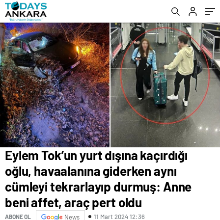
tekrarlayıp durmuş: Anne beni affet, araç
pert oldu
Eylem Tok’un yurt dışına kaçırdığı
oğlu, havaalanına giderken aynı
cümleyi tekrarlayıp durmuş: Anne
beni affet, araç pert oldu
11 Mart 2024 12:36
ABONE OL
News