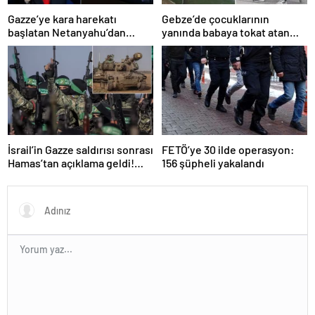
Gazze’ye kara harekatı
Gebze’de çocuklarının
başlatan Netanyahu’dan
yanında babaya tokat atan
Erdoğan’a küstah sözler
sürücü tutuklandı
İsrail’in Gazze saldırısı sonrası
FETÖ’ye 30 ilde operasyon:
Hamas’tan açıklama geldi!
156 şüpheli yakalandı
ABD’yi işaret ettiler