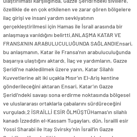
ulaştırılması karşılığında, Gazze Şeridi’ndeki sivillere,
özellikle de en çok etkilenen ve zarar gören bölgelere
ilaç girişi ve insani yardım sevkiyatının
gerçekleştirilmesi için Hamas ile İsrail arasında bir
anlaşmaya varıldığını belirtti.ANLAŞMA KATAR VE
FRANSA’NIN ARABULUCULUĞUNDA SAĞLANDIEnsari,
bu anlaşmanın, Katar ile Fransa’nın arabuluculuğunda
başarıya ulaştığını aktardı. İlaç ve yardımların, Gazze
Şeridi’ne nakledilmek üzere yarın, Katar Silahlı
Kuvvetlerine ait iki uçakla Mısır’ın El-Ariş kentine
gönderileceğini aktaran Ensari, Katar’ın Gazze
Şeridi’ndeki savaşı sona erdirme noktasında bölgesel
ve uluslararası ortaklarla çabalarını sürdüreceğini
vurguladı.2 İSRAİLLİ ESİR ÖLMÜŞTÜHamas’ın silahlı
kanadı İzzeddin el-Kassam Tugayları, dün, İsrailli esir
Yossi Sharabi ile Itay Svirsky’nin İsrail’in Gazze