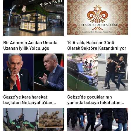
Bir Annenin Acıdan Umuda
14 Aralık, Halıcılar Günü
Uzanan İyilik Yolculuğu
Olarak Sektöre Kazandırılıyor
Gazze’ye kara harekatı
Gebze’de çocuklarının
başlatan Netanyahu’dan
yanında babaya tokat atan
Erdoğan’a küstah sözler
sürücü tutuklandı