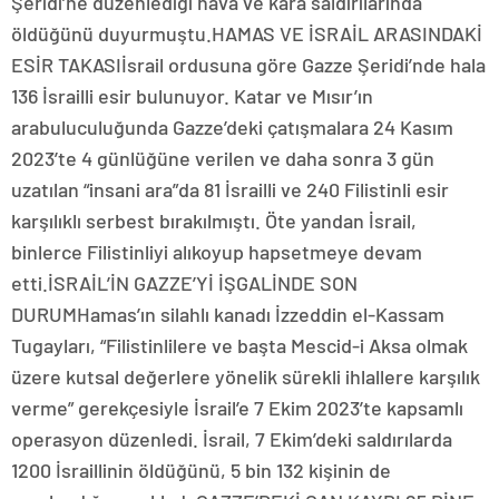
Şeridi’ne düzenlediği hava ve kara saldırılarında
öldüğünü duyurmuştu.HAMAS VE İSRAİL ARASINDAKİ
ESİR TAKASIİsrail ordusuna göre Gazze Şeridi’nde hala
136 İsrailli esir bulunuyor. Katar ve Mısır’ın
arabuluculuğunda Gazze’deki çatışmalara 24 Kasım
2023’te 4 günlüğüne verilen ve daha sonra 3 gün
uzatılan “insani ara”da 81 İsrailli ve 240 Filistinli esir
karşılıklı serbest bırakılmıştı. Öte yandan İsrail,
binlerce Filistinliyi alıkoyup hapsetmeye devam
etti.İSRAİL’İN GAZZE’Yİ İŞGALİNDE SON
DURUMHamas’ın silahlı kanadı İzzeddin el-Kassam
Tugayları, “Filistinlilere ve başta Mescid-i Aksa olmak
üzere kutsal değerlere yönelik sürekli ihlallere karşılık
verme” gerekçesiyle İsrail’e 7 Ekim 2023’te kapsamlı
operasyon düzenledi. İsrail, 7 Ekim’deki saldırılarda
1200 İsraillinin öldüğünü, 5 bin 132 kişinin de