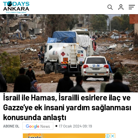
konusunda anlaştı
İsrail ile Hamas, İsrailli esirlere ilaç ve
Gazze’ye ek insani yardım sağlanması
konusunda anlaştı
17 Ocak 2024 09:19
ABONE OL
News