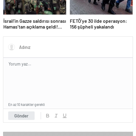
İsrail’in Gazze saldırısı sonrası
FETÖ’ye 30 ilde operasyon:
Hamas’tan açıklama geldi!
156 şüpheli yakalandı
ABD’yi işaret ettiler
En az 10 karakter gerekli
Gönder