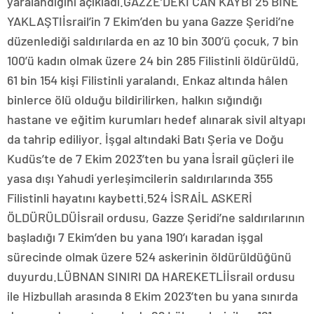
yaralandığını açıkladı.GAZZE’DEKİ CAN KAYBI 25 BİNE
YAKLAŞTIİsrail’in 7 Ekim’den bu yana Gazze Şeridi’ne
düzenlediği saldırılarda en az 10 bin 300’ü çocuk, 7 bin
100’ü kadın olmak üzere 24 bin 285 Filistinli öldürüldü,
61 bin 154 kişi Filistinli yaralandı. Enkaz altında hâlen
binlerce ölü olduğu bildirilirken, halkın sığındığı
hastane ve eğitim kurumları hedef alınarak sivil altyapı
da tahrip ediliyor. İşgal altındaki Batı Şeria ve Doğu
Kudüs’te de 7 Ekim 2023’ten bu yana İsrail güçleri ile
yasa dışı Yahudi yerleşimcilerin saldırılarında 355
Filistinli hayatını kaybetti.524 İSRAİL ASKERİ
ÖLDÜRÜLDÜİsrail ordusu, Gazze Şeridi’ne saldırılarının
başladığı 7 Ekim’den bu yana 190’ı karadan işgal
sürecinde olmak üzere 524 askerinin öldürüldüğünü
duyurdu.LÜBNAN SINIRI DA HAREKETLİİsrail ordusu
ile Hizbullah arasında 8 Ekim 2023’ten bu yana sınırda