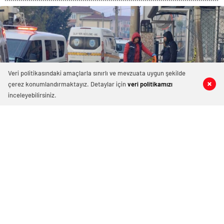
Veri politikasındaki amaçlarla sınırlı ve mevzuata uygun şekilde
çerez konumlandırmaktayız. Detaylar için
veri politikamızı
0
0
0
0
inceleyebilirsiniz.
Yere düşen yaşlı adam hayatını
kaybetti, cenazeyi şemsiye ile
korudular
17 Ocak 2024 09:19
ABONE OL
News