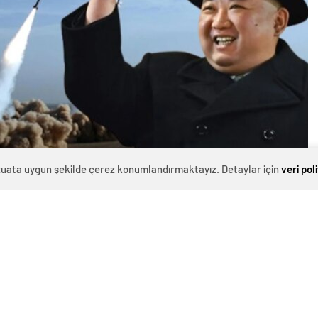
evzuata uygun şekilde çerez konumlandırmaktayız. Detaylar için
veri pol
0
News