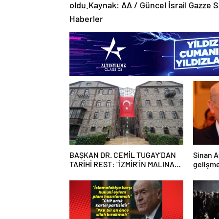
oldu.Kaynak: AA / Güncel İsrail Gazze S
Haberler
BAŞKAN DR. CEMİL TUGAY’DAN
Sinan A
TARİHİ REST: “İZMİR’İN MALINA
gelişm
ÇÖKTÜRMEM, HALKIN HAKKINI
KİMSEYE YEDİRMEM!”