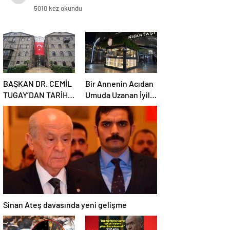
5010 kez okundu
BAŞKAN DR. CEMİL
Bir Annenin Acıdan
TUGAY’DAN TARİHİ
Umuda Uzanan İyilik
REST: “İZMİR’İN
Yolculuğu
MALINA
ÇÖKTÜRMEM,
HALKIN HAKKINI
KİMSEYE
YEDİRMEM!”
Sinan Ateş davasında yeni gelişme