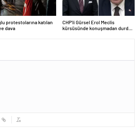
u protestolarına katılan
CHP’li Gürsel Erol Meclis
iye dava
kürsüsünde konuşmadan durdu,
Bozdağ’ın tepkisi güldürdü