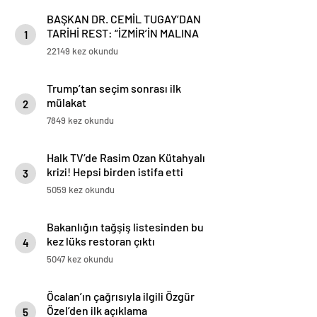
BAŞKAN DR. CEMİL TUGAY’DAN
TARİHİ REST: “İZMİR’İN MALINA
1
ÇÖKTÜRMEM, HALKIN HAKKINI
22149 kez okundu
KİMSEYE YEDİRMEM!”
Trump’tan seçim sonrası ilk
mülakat
2
7849 kez okundu
Halk TV’de Rasim Ozan Kütahyalı
krizi! Hepsi birden istifa etti
3
5059 kez okundu
Bakanlığın tağşiş listesinden bu
kez lüks restoran çıktı
4
5047 kez okundu
Öcalan’ın çağrısıyla ilgili Özgür
Özel’den ilk açıklama
5