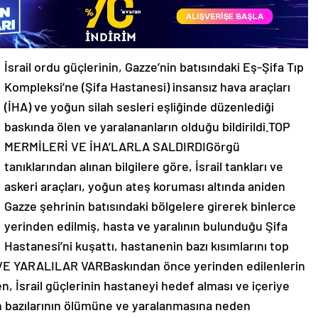
İsrail ordu güçlerinin, Gazze’nin batısındaki Eş-Şifa Tıp
Kompleksi’ne (Şifa Hastanesi) insansız hava araçları
(İHA) ve yoğun silah sesleri eşliğinde düzenlediği
baskında ölen ve yaralananların olduğu bildirildi.TOP
MERMİLERİ VE İHA’LARLA SALDIRDIGörgü
tanıklarından alınan bilgilere göre, İsrail tankları ve
askeri araçları, yoğun ateş koruması altında aniden
Gazze şehrinin batısındaki bölgelere girerek binlerce
yerinden edilmiş, hasta ve yaralının bulunduğu Şifa
Hastanesi’ni kuşattı, hastanenin bazı kısımlarını top
LÜ VE YARALILAR VARBaskından önce yerinden edilenlerin
n, İsrail güçlerinin hastaneyi hedef alması ve içeriye
n bazılarının ölümüne ve yaralanmasına neden