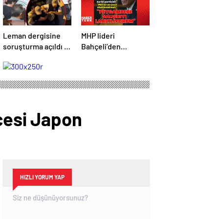
Leman dergisine
MHP lideri
soruşturma açıldı –
Bahçeli’den
Son Dakika
açıklamalar | Son
Haberleri
dakika haberler |
Son dakika
haberleri
ncesi Japon
HIZLI YORUM YAP