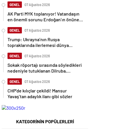
GENEL
07 Ağustos 2026
AK Parti MYK toplanıyor! Vatandaşın
en önemli sorunu Erdoğan’ın önüne
gelecek
GENEL
07 Ağustos 2026
Trump: Ukrayna’nın Rusya
topraklarında ilerlemesi dünya
savaşına neden olabilir
GENEL
07 Ağustos 2026
Sokak röportajı sırasında söyledikleri
nedeniyle tutuklanan Dilruba,
sessizliğini bozdu
GENEL
07 Ağustos 2026
CHP’de kılıçlar çekildi! Mansur
Yavaş’tan adaylık ilanı gibi sözler
KATEGORİNİN POPÜLERLERİ