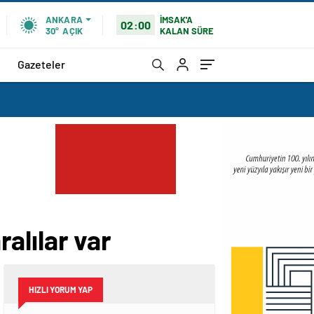
İMSAK'A
ANKARA
02:00
KALAN SÜRE
30°
AÇIK
Gazeteler
ralılar var
HIZLI YORUM YAP