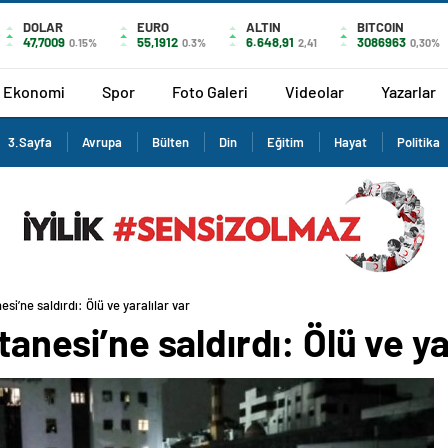
DOLAR
EURO
ALTIN
BITCOIN
47,7009
55,1912
6.648,91
3086963
0.15%
0.3%
2,41
0,30%
Ekonomi
Spor
Foto Galeri
Videolar
Yazarlar
3.Sayfa
Avrupa
Bülten
Din
Eğitim
Hayat
Politika
esi’ne saldırdı: Ölü ve yaralılar var
tanesi’ne saldırdı: Ölü ve ya