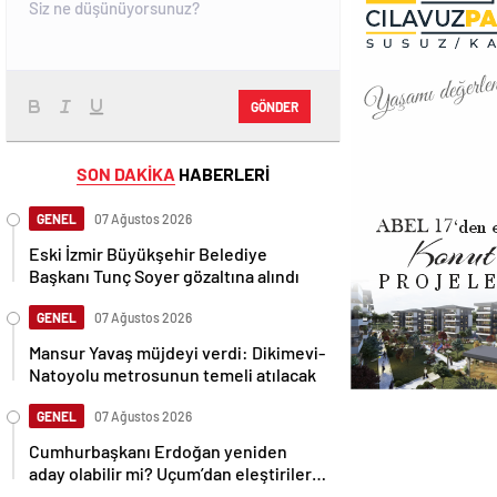
GÖNDER
SON DAKİKA
HABERLERİ
GENEL
07 Ağustos 2026
Eski İzmir Büyükşehir Belediye
Başkanı Tunç Soyer gözaltına alındı
GENEL
07 Ağustos 2026
Mansur Yavaş müjdeyi verdi: Dikimevi-
Natoyolu metrosunun temeli atılacak
GENEL
07 Ağustos 2026
Cumhurbaşkanı Erdoğan yeniden
aday olabilir mi? Uçum’dan eleştirilere
tepki