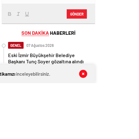
GÖNDER
SON DAKİKA
HABERLERİ
GENEL
07 Ağustos 2026
Eski İzmir Büyükşehir Belediye
Başkanı Tunç Soyer gözaltına alındı
GENEL
07 Ağustos 2026
itikamızı
inceleyebilirsiniz.
Mansur Yavaş müjdeyi verdi: Dikimevi-
Natoyolu metrosunun temeli atılacak
GENEL
07 Ağustos 2026
Cumhurbaşkanı Erdoğan yeniden
aday olabilir mi? Uçum’dan eleştirilere
tepki
GENEL
07 Ağustos 2026
AK Parti MYK toplanıyor! Vatandaşın