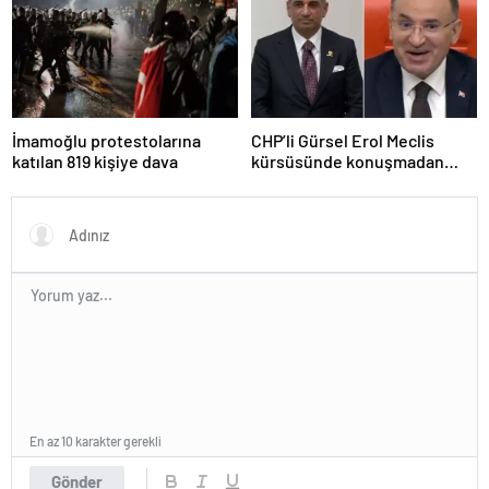
İmamoğlu protestolarına
CHP’li Gürsel Erol Meclis
katılan 819 kişiye dava
kürsüsünde konuşmadan
durdu, Bozdağ’ın tepkisi
güldürdü
En az 10 karakter gerekli
Gönder