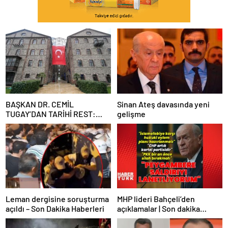
BAŞKAN DR. CEMİL
Sinan Ateş davasında yeni
TUGAY’DAN TARİHİ REST:
gelişme
“İZMİR’İN MALINA
ÇÖKTÜRMEM, HALKIN
HAKKINI KİMSEYE
YEDİRMEM!”
Leman dergisine soruşturma
MHP lideri Bahçeli’den
açıldı – Son Dakika Haberleri
açıklamalar | Son dakika
haberler | Son dakika
haberleri