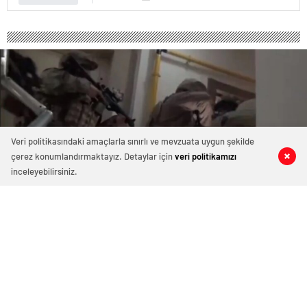
Veri politikasındaki amaçlarla sınırlı ve mevzuata uygun şekilde
çerez konumlandırmaktayız. Detaylar için
veri politikamızı
0
0
0
0
inceleyebilirsiniz.
FETÖ’ye yönelik ‘Kıskaç-6’
operasyonlarında 42 şüpheli
yakalandı
15 Şubat 2024 13:21
ABONE OL
News