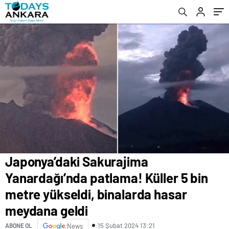
binalarda hasar meydana geldi
Japonya’daki Sakurajima
Yanardağı’nda patlama! Küller 5 bin
metre yükseldi, binalarda hasar
meydana geldi
15 Şubat 2024 13:21
ABONE OL
News