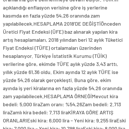
açıklandığı enflasyon verisine göre iş yerlerine
kasımda en fazla yüzde 54,26 oranında zam
yapılabilecek.HESAPLAMA 2018’DE DEĞİŞTİÖnceden
Üretici Fiyat Endeksi (ÜFE) baz alınarak yapılan kira
artış hesaplamaları, 2018 yılından beri 12 aylık Tüketici
Fiyat Endeksi (TÜFE) ortalamaları üzerinden
hesaplanıyor. Türkiye İstatistik Kurumu (TÜİK)
verilerine göre, ekimde TÜFE aylık yüzde 3,43 arttı,
yıllık yüzde 61,36 oldu. Ekim ayında 12 aylık TÜFE ise
yüzde 54,26 olarak gerçekleşti. Buna göre, ekim
ayında iş yeri kiralarına en fazla yüzde 54,26 oranında
zam yapılabilecek.HESAPLAMA ÖRNEĞİMevcut kira
bedeli: 5.000 liraZam oranı: %54,26Zam bedeli: 2.713
liraZamlı kira bedeli: 7.713 liraKİRAYA GÖRE ARTIŞ
ORANLARIEski kira: 6.000 lira – Yeni kira: 9.255 liraEski
kira: 7.000 lira – Yeni kira: 10.798 liraEski kira: 8.000 lira