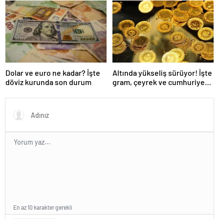
Cumhurbaşkanlığından
düşmeye başlayacak
yalanlama geldi
Dolar ve euro ne kadar? İşte
Altında yükseliş sürüyor! İşte
döviz kurunda son durum
gram, çeyrek ve cumhuriyet
altını fiyatları
En az 10 karakter gerekli