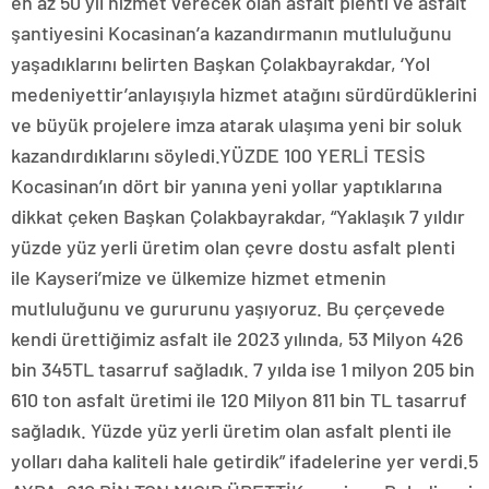
en az 50 yıl hizmet verecek olan asfalt plenti ve asfalt
şantiyesini Kocasinan’a kazandırmanın mutluluğunu
yaşadıklarını belirten Başkan Çolakbayrakdar, ‘Yol
medeniyettir’anlayışıyla hizmet atağını sürdürdüklerini
ve büyük projelere imza atarak ulaşıma yeni bir soluk
kazandırdıklarını söyledi.YÜZDE 100 YERLİ TESİS
Kocasinan’ın dört bir yanına yeni yollar yaptıklarına
dikkat çeken Başkan Çolakbayrakdar, “Yaklaşık 7 yıldır
yüzde yüz yerli üretim olan çevre dostu asfalt plenti
ile Kayseri’mize ve ülkemize hizmet etmenin
mutluluğunu ve gururunu yaşıyoruz. Bu çerçevede
kendi ürettiğimiz asfalt ile 2023 yılında, 53 Milyon 426
bin 345TL tasarruf sağladık. 7 yılda ise 1 milyon 205 bin
610 ton asfalt üretimi ile 120 Milyon 811 bin TL tasarruf
sağladık. Yüzde yüz yerli üretim olan asfalt plenti ile
yolları daha kaliteli hale getirdik” ifadelerine yer verdi.5