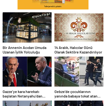
Bir Annenin Acıdan Umuda
14 Aralık, Halıcılar Günü
Uzanan İyilik Yolculuğu
Olarak Sektöre Kazandırılıyor
Gazze’ye kara harekatı
Gebze’de çocuklarının
başlatan Netanyahu’dan
yanında babaya tokat atan
Erdoğan’a küstah sözler
sürücü tutuklandı