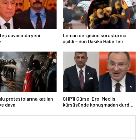
teş davasında yeni
Leman dergisine soruşturma
e
açıldı – Son Dakika Haberleri
u protestolarına katılan
CHP’li Gürsel Erol Meclis
iye dava
kürsüsünde konuşmadan durdu,
Bozdağ’ın tepkisi güldürdü