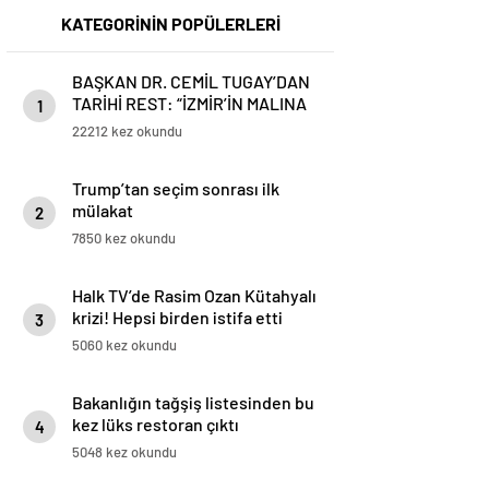
KATEGORİNİN POPÜLERLERİ
BAŞKAN DR. CEMİL TUGAY’DAN
TARİHİ REST: “İZMİR’İN MALINA
1
ÇÖKTÜRMEM, HALKIN HAKKINI
22212 kez okundu
KİMSEYE YEDİRMEM!”
Trump’tan seçim sonrası ilk
mülakat
2
7850 kez okundu
Halk TV’de Rasim Ozan Kütahyalı
krizi! Hepsi birden istifa etti
3
5060 kez okundu
Bakanlığın tağşiş listesinden bu
kez lüks restoran çıktı
4
5048 kez okundu