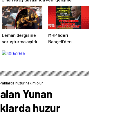
Leman dergisine
MHP lideri
soruşturma açıldı –
Bahçeli’den
Son Dakika
açıklamalar | Son
Haberleri
dakika haberler |
Son dakika
haberleri
praklarda huzur hakim olur
 alan Yunan
aklarda huzur