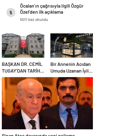
Öcalan’ın çağrısıyla ilgili Özgür
Özel’den ilk açıklama
5
5011 kez okundu
BAŞKAN DR. CEMİL
Bir Annenin Acıdan
TUGAY’DAN TARİHİ
Umuda Uzanan İyilik
REST: “İZMİR’İN
Yolculuğu
MALINA
ÇÖKTÜRMEM,
HALKIN HAKKINI
KİMSEYE
YEDİRMEM!”
Sinan Ateş davasında yeni gelişme