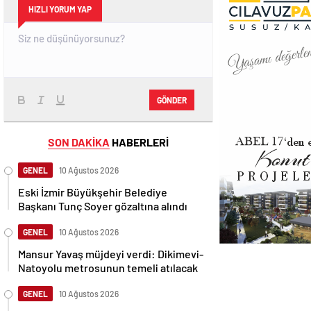
HIZLI YORUM YAP
GÖNDER
SON DAKİKA
HABERLERİ
GENEL
10 Ağustos 2026
Eski İzmir Büyükşehir Belediye
Başkanı Tunç Soyer gözaltına alındı
GENEL
10 Ağustos 2026
Mansur Yavaş müjdeyi verdi: Dikimevi-
Natoyolu metrosunun temeli atılacak
GENEL
10 Ağustos 2026