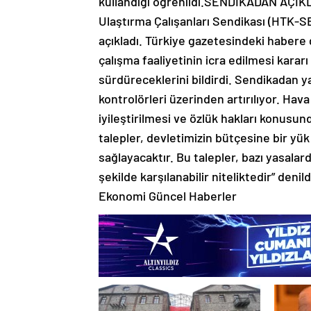
kullandığı öğrenildi.SENDİKADAN AÇIKL
Ulaştırma Çalışanları Sendikası (HTK-SEN)
açıkladı. Türkiye gazetesindeki habere 
çalışma faaliyetinin icra edilmesi karar
sürdüreceklerini bildirdi. Sendikadan y
kontrolörleri üzerinden artırılıyor. Hava
iyileştirilmesi ve özlük hakları konusu
talepler, devletimizin bütçesine bir yük 
sağlayacaktır. Bu talepler, bazı yasalar
şekilde karşılanabilir niteliktedir” den
Ekonomi Güncel Haberler