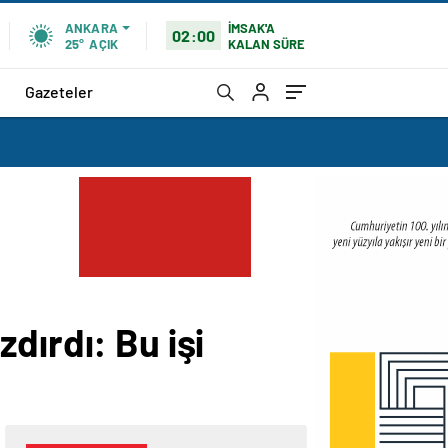
İMSAK'A
ANKARA
02:00
KALAN SÜRE
25°
AÇIK
Gazeteler
dırdı: Bu işi