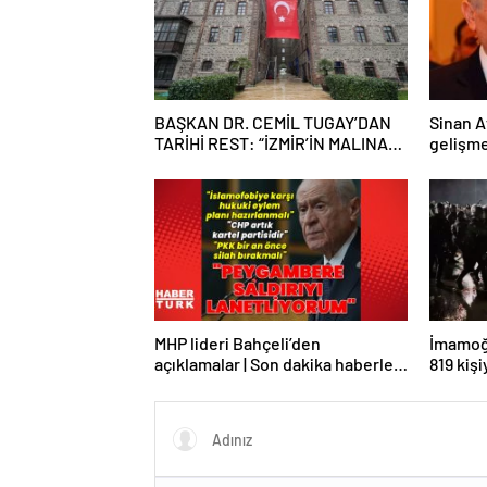
BAŞKAN DR. CEMİL TUGAY’DAN
Sinan A
TARİHİ REST: “İZMİR’İN MALINA
gelişm
ÇÖKTÜRMEM, HALKIN HAKKINI
KİMSEYE YEDİRMEM!”
MHP lideri Bahçeli’den
İmamoğl
açıklamalar | Son dakika haberler |
819 kiş
Son dakika haberleri