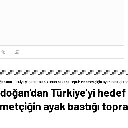
n’dan Türkiye’yi hedef alan Yunan bakana tepki: Mehmetçiğin ayak bastığı to
oğan’dan Türkiye’yi hedef
metçiğin ayak bastığı topr