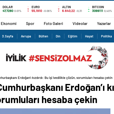
DOLAR
EURO
ALTIN
BITCOIN
47,7280
55,1910
6.640,22
3099111
0.01%
-0.06%
-0,31
0,40%
Ekonomi
Spor
Foto Galeri
Videolar
Yazarlar
3.Sayfa
Avrupa
Bülten
Din
Eğitim
Hayat
Politika
hurbaşkanı Erdoğan’ı kızdırdı: Bu işi ivedilikle çözün, sorumluları hesaba çekin
Cumhurbaşkanı Erdoğan’ı kız
sorumluları hesaba çekin