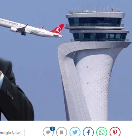
0
News