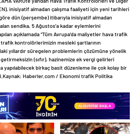
AMA VARÖte yandan Hava Trafik Kontrolörleri ve Diğer
, inisiyatif almadan çalışma faaliyeti için yeni tarihleri
göre dün (perşembe) itibarıyla inisiyatif almadan
ı alan sendika, 5 Ağustos’a kadar eylemlerini
apılan açıklamada “Tüm Avrupa’da maliyetler hava trafik
 trafik kontrolörlerimizin mesleki şartlarının
ndaki yıllardır süregelen problemlerin çözümüne yönelik
getirmeksizin (sıfır), hazinemize ek vergi gelirleri
da yapılabilecek birkaç basit düzenleme ile çok kolay bir
ildi.Kaynak: Haberler.com / Ekonomi trafik Politika