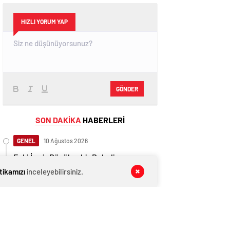
HIZLI YORUM YAP
GÖNDER
SON DAKİKA
HABERLERİ
GENEL
10 Ağustos 2026
Eski İzmir Büyükşehir Belediye
Başkanı Tunç Soyer gözaltına alındı
itikamızı
inceleyebilirsiniz.
GENEL
10 Ağustos 2026
Mansur Yavaş müjdeyi verdi: Dikimevi-
Natoyolu metrosunun temeli atılacak