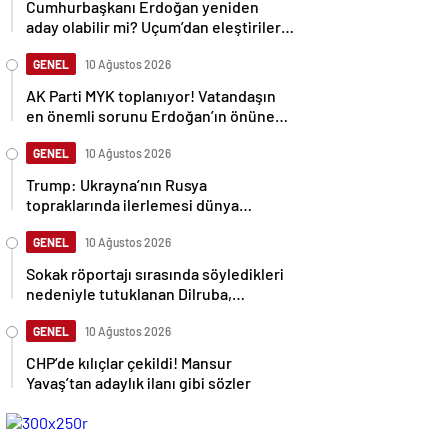
Cumhurbaşkanı Erdoğan yeniden
aday olabilir mi? Uçum’dan eleştirilere
tepki
GENEL
10 Ağustos 2026
AK Parti MYK toplanıyor! Vatandaşın
en önemli sorunu Erdoğan’ın önüne
gelecek
GENEL
10 Ağustos 2026
Trump: Ukrayna’nın Rusya
topraklarında ilerlemesi dünya
savaşına neden olabilir
GENEL
10 Ağustos 2026
Sokak röportajı sırasında söyledikleri
nedeniyle tutuklanan Dilruba,
sessizliğini bozdu
GENEL
10 Ağustos 2026
CHP’de kılıçlar çekildi! Mansur
Yavaş’tan adaylık ilanı gibi sözler