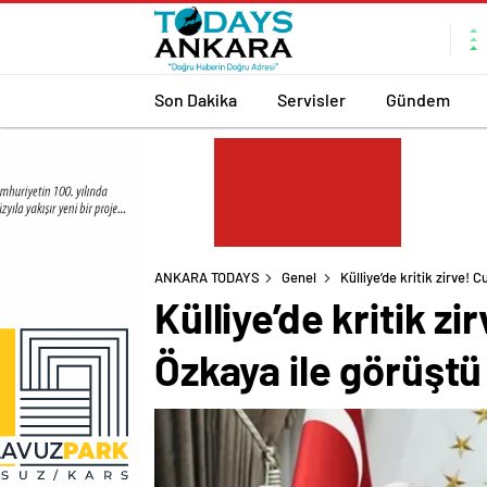
Son Dakika
Servisler
Gündem
ANKARA TODAYS
Genel
Külliye’de kritik zirve
Külliye’de kritik 
Özkaya ile görüştü