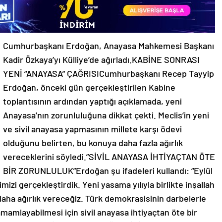
Cumhurbaşkanı Erdoğan, Anayasa Mahkemesi Başkanı
Kadir Özkaya’yı Külliye’de ağırladı.KABİNE SONRASI
YENİ “ANAYASA” ÇAĞRISICumhurbaşkanı Recep Tayyip
Erdoğan, önceki gün gerçekleştirilen Kabine
toplantısının ardından yaptığı açıklamada, yeni
Anayasa’nın zorunluluğuna dikkat çekti. Meclis’in yeni
ve sivil anayasa yapmasının millete karşı ödevi
olduğunu belirten, bu konuya daha fazla ağırlık
vereceklerini söyledi.”SİVİL ANAYASA İHTİYAÇTAN ÖTE
BİR ZORUNLULUK”Erdoğan şu ifadeleri kullandı: “Eylül
nimizi gerçekleştirdik. Yeni yasama yılıyla birlikte inşallah
daha ağırlık vereceğiz. Türk demokrasisinin darbelerle
mamlayabilmesi için sivil anayasa ihtiyaçtan öte bir