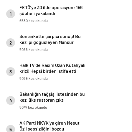
FETÖ’ye 30 ilde operasyon: 156
şüpheli yakalandı
1
6580 kez okundu
Son ankette çarpıcı sonuç! Bu
kez ipi göğüsleyen Mansur
2
Yavaş oldu
5088 kez okundu
Halk TV’de Rasim Ozan Kütahyalı
krizi! Hepsi birden istifa etti
3
5059 kez okundu
Bakanlığın tağşiş listesinden bu
kez lüks restoran çıktı
4
5047 kez okundu
AK Parti MKYK’ya giren Mesut
Özil sessizliğini bozdu
5