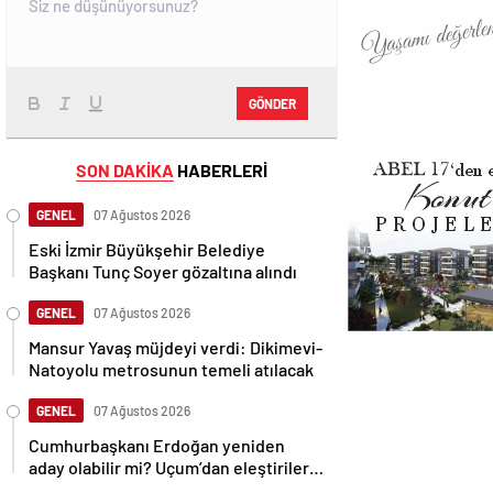
GÖNDER
SON DAKİKA
HABERLERİ
GENEL
07 Ağustos 2026
Eski İzmir Büyükşehir Belediye
Başkanı Tunç Soyer gözaltına alındı
GENEL
07 Ağustos 2026
Mansur Yavaş müjdeyi verdi: Dikimevi-
Natoyolu metrosunun temeli atılacak
GENEL
07 Ağustos 2026
Cumhurbaşkanı Erdoğan yeniden
aday olabilir mi? Uçum’dan eleştirilere
tepki