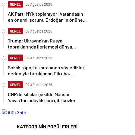
GENEL
07 Ağustos 2026
AK Parti MYK toplanıyor! Vatandaşın
en önemli sorunu Erdoğan’ın önüne
gelecek
GENEL
07 Ağustos 2026
Trump: Ukrayna’nın Rusya
topraklarında ilerlemesi dünya
savaşına neden olabilir
GENEL
07 Ağustos 2026
Sokak röportajı sırasında söyledikleri
nedeniyle tutuklanan Dilruba,
sessizliğini bozdu
GENEL
07 Ağustos 2026
CHP’de kılıçlar çekildi! Mansur
Yavaş’tan adaylık ilanı gibi sözler
KATEGORİNİN POPÜLERLERİ