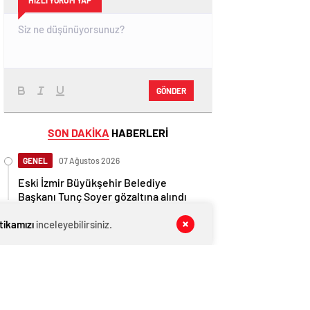
HIZLI YORUM YAP
GÖNDER
SON DAKİKA
HABERLERİ
GENEL
07 Ağustos 2026
Eski İzmir Büyükşehir Belediye
Başkanı Tunç Soyer gözaltına alındı
GENEL
07 Ağustos 2026
itikamızı
inceleyebilirsiniz.
Mansur Yavaş müjdeyi verdi: Dikimevi-
Natoyolu metrosunun temeli atılacak
GENEL
07 Ağustos 2026
Cumhurbaşkanı Erdoğan yeniden