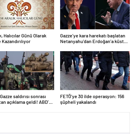
k, Halıcılar Günü Olarak
Gazze’ye kara harekatı başlatan
 Kazandırılıyor
Netanyahu’dan Erdoğan’a küstah
sözler
n Gazze saldırısı sonrası
FETÖ’ye 30 ilde operasyon: 156
an açıklama geldi! ABD’yi
şüpheli yakalandı
ttiler