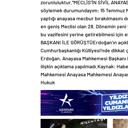
zorunluluktur.”MECLİS’İN SİVİL ANAY
söylemek durumundayım: 15 Temmuz Millî
yaptığı anayasa mecbur bırakılmasını do
en geniş Meclisi olan 28. Dönemin yeni v
bu vazifesini yerine getirebilmesi içi
BAŞKANI İLE GÖRÜŞTÜErdoğan’ın açıkla
Cumhurbaşkanlığı Külliyesi’nde dikkat
Erdoğan, Anayasa Mahkemesi Başkanı Kad
ilişkin açıklama yapılmadı.Kaynak: Hab
Mahkemesi Anayasa Mahkemesi Anayasa
Hukuk