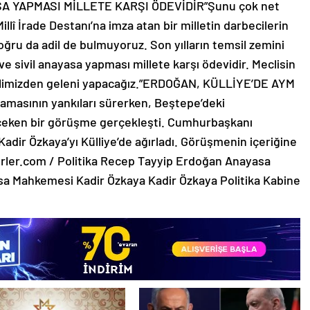
ASA YAPMASI MİLLETE KARŞI ÖDEVİDİR”Şunu çok net
 İrade Destanı’na imza atan bir milletin darbecilerin
ğru da adil de bulmuyoruz. Son yılların temsil zemini
e sivil anayasa yapması millete karşı ödevidir. Meclisin
n elimizden geleni yapacağız.”ERDOĞAN, KÜLLİYE’DE AYM
masının yankıları sürerken, Beştepe’deki
 çeken bir görüşme gerçekleşti. Cumhurbaşkanı
ir Özkaya’yı Külliye’de ağırladı. Görüşmenin içeriğine
erler.com / Politika Recep Tayyip Erdoğan Anayasa
 Mahkemesi Kadir Özkaya Kadir Özkaya Politika Kabine