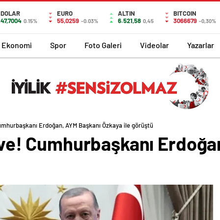
DOLAR
EURO
ALTIN
BITCOIN
47,7004
55,0259
6.521,58
3066679
0.15%
-0.03%
0,45
-0,30%
Ekonomi
Spor
Foto Galeri
Videolar
Yazarlar
! Cumhurbaşkanı Erdoğan, AYM Başkanı Özkaya ile görüştü
zirve! Cumhurbaşkanı Erdoğ