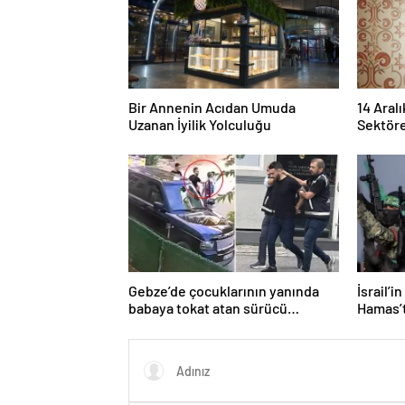
Bir Annenin Acıdan Umuda
14 Aralı
Uzanan İyilik Yolculuğu
Sektöre
Gebze’de çocuklarının yanında
İsrail’i
babaya tokat atan sürücü
Hamas’t
tutuklandı
işaret e