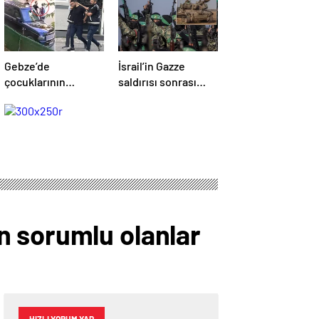
Gebze’de
İsrail’in Gazze
çocuklarının
saldırısı sonrası
yanında babaya
Hamas’tan açıklama
tokat atan sürücü
geldi! ABD’yi işaret
tutuklandı
ettiler
n sorumlu olanlar