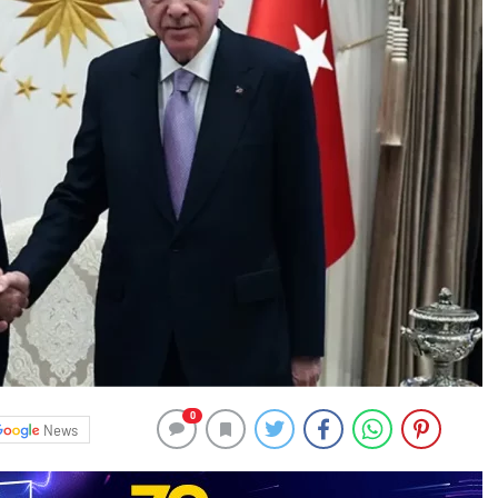
0
News