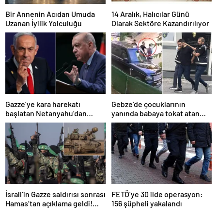
Bir Annenin Acıdan Umuda
14 Aralık, Halıcılar Günü
Uzanan İyilik Yolculuğu
Olarak Sektöre Kazandırılıyor
Gazze’ye kara harekatı
Gebze’de çocuklarının
başlatan Netanyahu’dan
yanında babaya tokat atan
Erdoğan’a küstah sözler
sürücü tutuklandı
İsrail’in Gazze saldırısı sonrası
FETÖ’ye 30 ilde operasyon:
Hamas’tan açıklama geldi!
156 şüpheli yakalandı
ABD’yi işaret ettiler