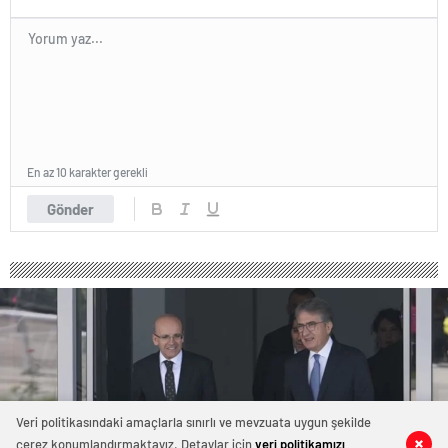
En az 10 karakter gerekli
Gönder
Veri politikasındaki amaçlarla sınırlı ve mevzuata uygun şekilde
çerez konumlandırmaktayız. Detaylar için
veri politikamızı
0
0
0
0