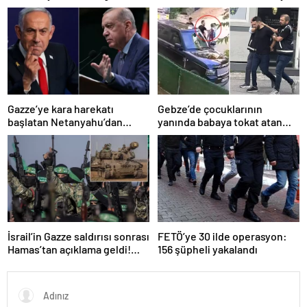
Gazze’ye kara harekatı
Gebze’de çocuklarının
başlatan Netanyahu’dan
yanında babaya tokat atan
Erdoğan’a küstah sözler
sürücü tutuklandı
İsrail’in Gazze saldırısı sonrası
FETÖ’ye 30 ilde operasyon:
Hamas’tan açıklama geldi!
156 şüpheli yakalandı
ABD’yi işaret ettiler