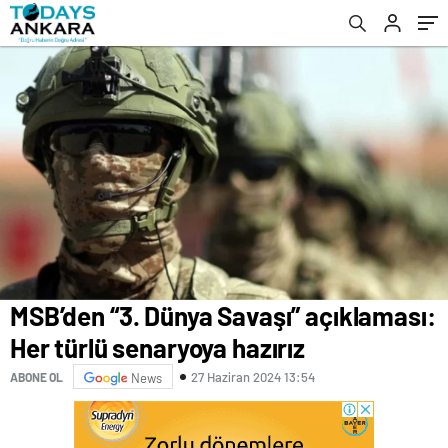
davranmasına gayrı izin verilmemeli
MSB’den “3. Dünya Savaşı” açıklaması:
Her türlü senaryoya hazırız
27 Haziran 2024 13:54
ABONE OL
News