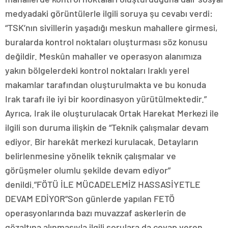
medyadaki görüntülerle ilgili soruya şu cevabı verdi:
“TSK’nın sivillerin yaşadığı meskun mahallere girmesi,
buralarda kontrol noktaları oluşturması söz konusu
değildir. Meskûn mahaller ve operasyon alanımıza
yakın bölgelerdeki kontrol noktaları Iraklı yerel
makamlar tarafından oluşturulmakta ve bu konuda
Irak tarafı ile iyi bir koordinasyon yürütülmektedir.”
Ayrıca, Irak ile oluşturulacak Ortak Harekat Merkezi ile
ilgili son duruma ilişkin de “Teknik çalışmalar devam
ediyor. Bir harekât merkezi kurulacak. Detayların
belirlenmesine yönelik teknik çalışmalar ve
görüşmeler olumlu şekilde devam ediyor”
denildi.”FÖTÜ İLE MÜCADELEMİZ HASSASİYETLE
DEVAM EDİYOR”Son günlerde yapılan FETÖ
operasyonlarında bazı muvazzaf askerlerin de
gözaltına alınmasıyla ilgili sorulara da cevap veren