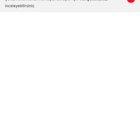
inceleyebilirsiniz.
Bakan Şimşek’in CHP ile görüşmesi AK
Parti’yi karıştırdı: CHP’nin kayyım gibi
davranmasına gayrı izin verilmemeli
26 Haziran 2024 12:29
ABONE OL
News