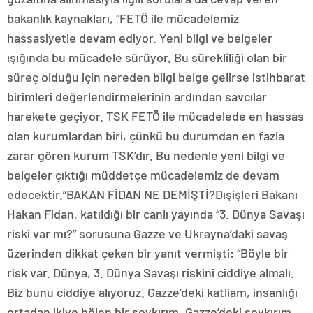
bakanlık kaynakları, “FETÖ ile mücadelemiz
hassasiyetle devam ediyor. Yeni bilgi ve belgeler
ışığında bu mücadele sürüyor. Bu sürekliliği olan bir
süreç olduğu için nereden bilgi belge gelirse istihbarat
birimleri değerlendirmelerinin ardından savcılar
harekete geçiyor. TSK FETÖ ile mücadelede en hassas
olan kurumlardan biri, çünkü bu durumdan en fazla
zarar gören kurum TSK’dır. Bu nedenle yeni bilgi ve
belgeler çıktığı müddetçe mücadelemiz de devam
edecektir.”BAKAN FİDAN NE DEMİŞTİ?Dışişleri Bakanı
Hakan Fidan, katıldığı bir canlı yayında “3. Dünya Savaşı
riski var mı?” sorusuna Gazze ve Ukrayna’daki savaş
üzerinden dikkat çeken bir yanıt vermişti: “Böyle bir
risk var. Dünya, 3. Dünya Savaşı riskini ciddiye almalı.
Biz bunu ciddiye alıyoruz. Gazze’deki katliam, insanlığı
ortadan ikiye bölen bir soykırım. Gazze’deki soykırım,