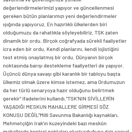
değerlendirmelerimizi yapıyor ve güncellenmesi
gereken bütün planlarımızı yeni değerlendirmeler
ışığında yapıyoruz. En hazırlıklı ülkelerden biri
olduğumuzu da rahatlıkla söyleyebiliriz. TSK zaten
dinamik bir ordu. Birçok coğrafyada sürekli faaliyetler
icra eden bir ordu. Kendi planlarını, kendi lojistiğini
test etmiş onaylatmış bir ordu. Dünyanın birçok
noktasında barışı destekleme faaliyetleri de yapıyor.
Üçüncü dünya savaşı gibi karanlık bir tabloyu başta
ülkemiz olmak üzere kimse istemez, ama Ordumuzun
da her türlü senaryoya hazır olduğunu belirtmek
gerekir” ifadelerini kullandı.”TSK’NIN SİVİLLERİN
YAŞADIĞI MESKUN MAHALLERE GİRMESİ SÖZ
KONUSU DEĞİL”Milli Savunma Bakanlığı kaynakları,
Mehmetçiğin Irak’ın kuzeyindeki bazı meskûn
mahallerde kontrol noktaları oluşturduğuna dair sosyal