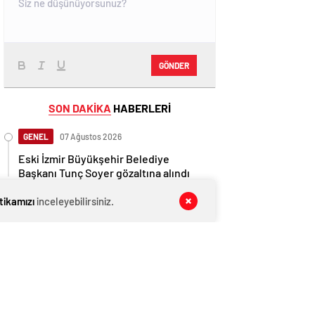
GÖNDER
SON DAKİKA
HABERLERİ
GENEL
07 Ağustos 2026
Eski İzmir Büyükşehir Belediye
Başkanı Tunç Soyer gözaltına alındı
GENEL
07 Ağustos 2026
itikamızı
inceleyebilirsiniz.
Mansur Yavaş müjdeyi verdi: Dikimevi-
Natoyolu metrosunun temeli atılacak
GENEL
07 Ağustos 2026
Cumhurbaşkanı Erdoğan yeniden
aday olabilir mi? Uçum’dan eleştirilere
tepki