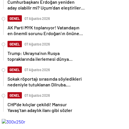
Cumhurbaşkanı Erdoğan yeniden
aday olabilir mi? Uçum’dan eleştirilere
tepki
GENEL
07 Ağustos 2026
AK Parti MYK toplanıyor! Vatandaşın
en önemli sorunu Erdoğan’ın önüne
gelecek
GENEL
07 Ağustos 2026
Trump: Ukrayna’nın Rusya
topraklarında ilerlemesi dünya
savaşına neden olabilir
GENEL
07 Ağustos 2026
Sokak röportajı sırasında söyledikleri
nedeniyle tutuklanan Dilruba,
sessizliğini bozdu
GENEL
07 Ağustos 2026
CHP’de kılıçlar çekildi! Mansur
Yavaş’tan adaylık ilanı gibi sözler