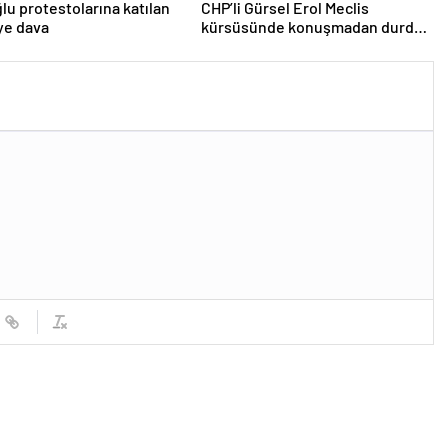
u protestolarına katılan
CHP’li Gürsel Erol Meclis
iye dava
kürsüsünde konuşmadan durdu,
Bozdağ’ın tepkisi güldürdü