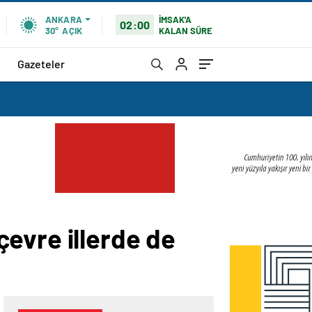
İMSAK'A
ANKARA
02:00
KALAN SÜRE
30°
AÇIK
Gazeteler
evre illerde de