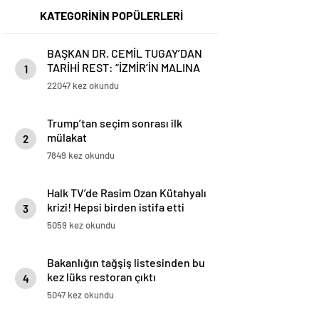
KATEGORİNİN POPÜLERLERİ
BAŞKAN DR. CEMİL TUGAY’DAN
TARİHİ REST: “İZMİR’İN MALINA
1
ÇÖKTÜRMEM, HALKIN HAKKINI
22047 kez okundu
KİMSEYE YEDİRMEM!”
Trump’tan seçim sonrası ilk
mülakat
2
7849 kez okundu
Halk TV’de Rasim Ozan Kütahyalı
krizi! Hepsi birden istifa etti
3
5059 kez okundu
Bakanlığın tağşiş listesinden bu
kez lüks restoran çıktı
4
5047 kez okundu