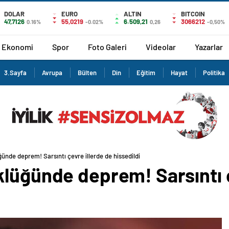
DOLAR
EURO
ALTIN
BITCOIN
47,7126
55,0219
6.509,21
3066212
0.16%
-0.02%
0,26
-0,50%
Ekonomi
Spor
Foto Galeri
Videolar
Yazarlar
3.Sayfa
Avrupa
Bülten
Din
Eğitim
Hayat
Politika
ünde deprem! Sarsıntı çevre illerde de hissedildi
klüğünde deprem! Sarsıntı ç