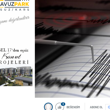
0
BEĞENDİM
ABONE OL