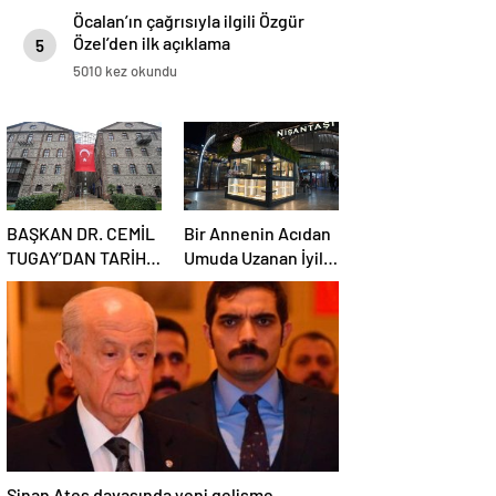
Öcalan’ın çağrısıyla ilgili Özgür
Özel’den ilk açıklama
5
5010 kez okundu
BAŞKAN DR. CEMİL
Bir Annenin Acıdan
TUGAY’DAN TARİHİ
Umuda Uzanan İyilik
REST: “İZMİR’İN
Yolculuğu
MALINA
ÇÖKTÜRMEM,
HALKIN HAKKINI
KİMSEYE
YEDİRMEM!”
Sinan Ateş davasında yeni gelişme