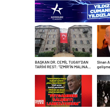
BAŞKAN DR. CEMİL TUGAY’DAN
Sinan A
TARİHİ REST: “İZMİR’İN MALINA
gelişm
ÇÖKTÜRMEM, HALKIN HAKKINI
KİMSEYE YEDİRMEM!”