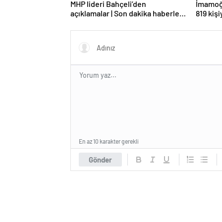
MHP lideri Bahçeli’den
İmamoğl
açıklamalar | Son dakika haberler |
819 kiş
Son dakika haberleri
En az 10 karakter gerekli
Gönder