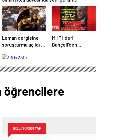
Leman dergisine
MHP lideri
soruşturma açıldı –
Bahçeli’den
Son Dakika
açıklamalar | Son
Haberleri
dakika haberler |
Son dakika
haberleri
n öğrencilere
HIZLI YORUM YAP