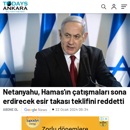
Netanyahu, Hamas’ın çatışmaları sona
erdirecek esir takası teklifini reddetti
22 Ocak 2024 09:34
ABONE OL
News