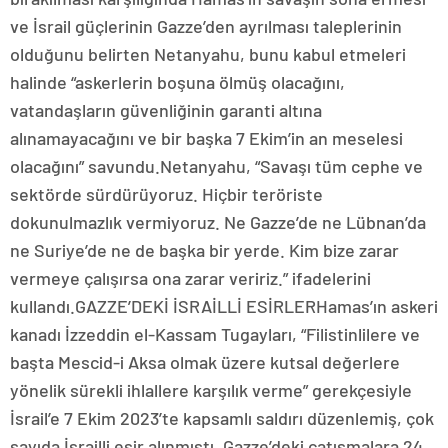
ve İsrail güçlerinin Gazze’den ayrılması taleplerinin
olduğunu belirten Netanyahu, bunu kabul etmeleri
halinde “askerlerin boşuna ölmüş olacağını,
vatandaşların güvenliğinin garanti altına
alınamayacağını ve bir başka 7 Ekim’in an meselesi
olacağını” savundu.Netanyahu, “Savaşı tüm cephe ve
sektörde sürdürüyoruz. Hiçbir teröriste
dokunulmazlık vermiyoruz. Ne Gazze’de ne Lübnan’da
ne Suriye’de ne de başka bir yerde. Kim bize zarar
vermeye çalışırsa ona zarar veririz.” ifadelerini
kullandı.GAZZE’DEKİ İSRAİLLİ ESİRLERHamas’ın askeri
kanadı İzzeddin el-Kassam Tugayları, “Filistinlilere ve
başta Mescid-i Aksa olmak üzere kutsal değerlere
yönelik sürekli ihlallere karşılık verme” gerekçesiyle
İsrail’e 7 Ekim 2023’te kapsamlı saldırı düzenlemiş, çok
sayıda İsrailli esir alınmıştı. Gazze’deki çatışmalara 24