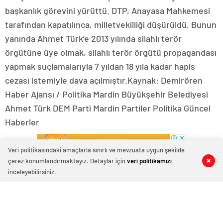
başkanlık görevini yürüttü. DTP, Anayasa Mahkemesi
tarafından kapatılınca, milletvekilliği düşürüldü. Bunun
yanında Ahmet Türk’e 2013 yılında silahlı terör
örgütüne üye olmak, silahlı terör örgütü propagandası
yapmak suçlamalarıyla 7 yıldan 18 yıla kadar hapis
cezası istemiyle dava açılmıştır.Kaynak: Demirören
Haber Ajansı / Politika Mardin Büyükşehir Belediyesi
Ahmet Türk DEM Parti Mardin Partiler Politika Güncel
Haberler
Veri politikasındaki amaçlarla sınırlı ve mevzuata uygun şekilde
çerez konumlandırmaktayız. Detaylar için
veri politikamızı
0
0
0
0
inceleyebilirsiniz.