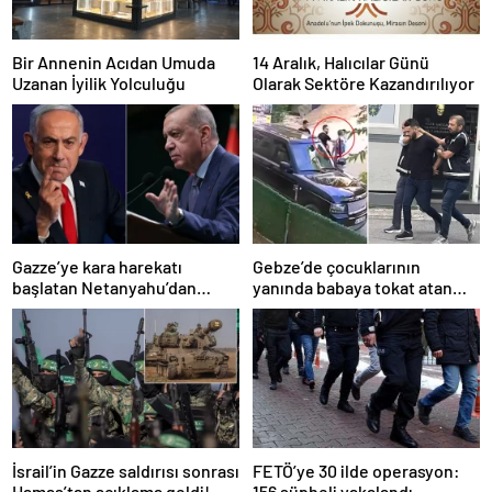
Bir Annenin Acıdan Umuda
14 Aralık, Halıcılar Günü
Uzanan İyilik Yolculuğu
Olarak Sektöre Kazandırılıyor
Gazze’ye kara harekatı
Gebze’de çocuklarının
başlatan Netanyahu’dan
yanında babaya tokat atan
Erdoğan’a küstah sözler
sürücü tutuklandı
İsrail’in Gazze saldırısı sonrası
FETÖ’ye 30 ilde operasyon:
Hamas’tan açıklama geldi!
156 şüpheli yakalandı