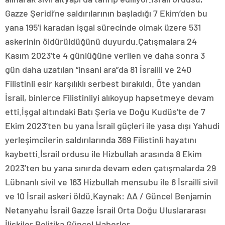
Gazze Şeridi’ne saldırılarının başladığı 7 Ekim’den bu
yana 195’i karadan işgal sürecinde olmak üzere 531
askerinin öldürüldüğünü duyurdu.Çatışmalara 24
Kasım 2023’te 4 günlüğüne verilen ve daha sonra 3
gün daha uzatılan “insani ara”da 81 İsrailli ve 240
Filistinli esir karşılıklı serbest bırakıldı. Öte yandan
İsrail, binlerce Filistinliyi alıkoyup hapsetmeye devam
etti.İşgal altındaki Batı Şeria ve Doğu Kudüs’te de 7
Ekim 2023’ten bu yana İsrail güçleri ile yasa dışı Yahudi
yerleşimcilerin saldırılarında 369 Filistinli hayatını
kaybetti.İsrail ordusu ile Hizbullah arasında 8 Ekim
2023’ten bu yana sınırda devam eden çatışmalarda 29
Lübnanlı sivil ve 163 Hizbullah mensubu ile 6 İsrailli sivil
ve 10 İsrail askeri öldü.Kaynak: AA / Güncel Benjamin
Netanyahu İsrail Gazze İsrail Orta Doğu Uluslararası
İlişkiler Politika Güncel Haberler