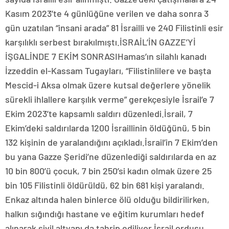
Kasım 2023’te 4 günlüğüne verilen ve daha sonra 3
gün uzatılan “insani arada” 81 İsrailli ve 240 Filistinli esir
karşılıklı serbest bırakılmıştı.İSRAİL’İN GAZZE’Yİ
İŞGALİNDE 7 EKİM SONRASIHamas’ın silahlı kanadı
İzzeddin el-Kassam Tugayları, “Filistinlilere ve başta
Mescid-i Aksa olmak üzere kutsal değerlere yönelik
sürekli ihlallere karşılık verme” gerekçesiyle İsrail’e 7
Ekim 2023’te kapsamlı saldırı düzenledi.İsrail, 7
Ekim’deki saldırılarda 1200 İsraillinin öldüğünü, 5 bin
132 kişinin de yaralandığını açıkladı.İsrail’in 7 Ekim’den
bu yana Gazze Şeridi’ne düzenlediği saldırılarda en az
10 bin 800’ü çocuk, 7 bin 250’si kadın olmak üzere 25
bin 105 Filistinli öldürüldü, 62 bin 681 kişi yaralandı.
Enkaz altında halen binlerce ölü olduğu bildirilirken,
halkın sığındığı hastane ve eğitim kurumları hedef
alınarak sivil altyapı da tahrip ediliyor.İsrail ordusu,