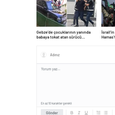
Gebze’de çocuklarının yanında
İsrail’i
babaya tokat atan sürücü
Hamas’t
tutuklandı
işaret e
En az 10 karakter gerekli
Gönder