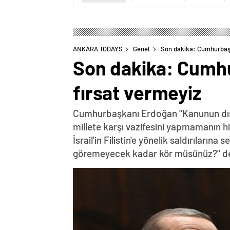
ANKARA TODAYS
Genel
Son dakika: Cumhurbaşk
Son dakika: Cumhu
fırsat vermeyiz
Cumhurbaşkanı Erdoğan "Kanunun dışın
millete karşı vazifesini yapmamanın h
İsrail'in Filistin'e yönelik saldırılar
göremeyecek kadar kör müsünüz?" de