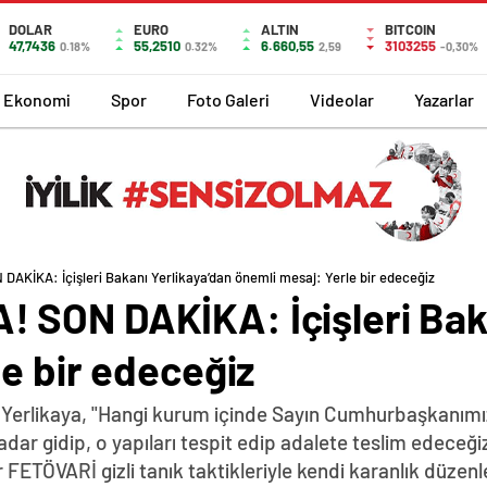
DOLAR
EURO
ALTIN
BITCOIN
47,7436
55,2510
6.660,55
3103255
0.18%
0.32%
2,59
-0,30%
Ekonomi
Spor
Foto Galeri
Videolar
Yazarlar
AKİKA: İçişleri Bakanı Yerlikaya’dan önemli mesaj: Yerle bir edeceğiz
SON DAKİKA: İçişleri Baka
e bir edeceğiz
Ali Yerlikaya, "Hangi kurum içinde Sayın Cumhurbaşkanım
dar gidip, o yapıları tespit edip adalete teslim edeceği
 FETÖVARİ gizli tanık taktikleriyle kendi karanlık düzenle