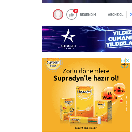
0
BEĞENDİM
ABONE OL