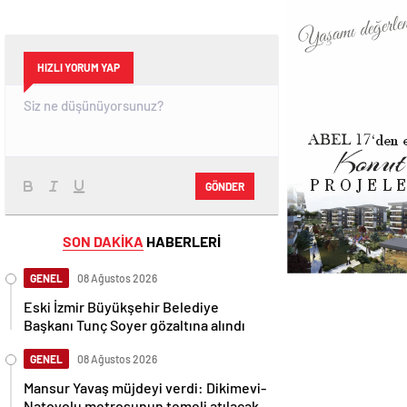
HIZLI YORUM YAP
GÖNDER
SON DAKİKA
HABERLERİ
GENEL
08 Ağustos 2026
Eski İzmir Büyükşehir Belediye
Başkanı Tunç Soyer gözaltına alındı
GENEL
08 Ağustos 2026
Mansur Yavaş müjdeyi verdi: Dikimevi-
Natoyolu metrosunun temeli atılacak