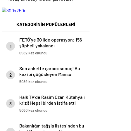
KATEGORİNİN POPÜLERLERİ
FETÖ’ye 30 ilde operasyon: 156
şüpheli yakalandı
1
6582 kez okundu
Son ankette çarpıcı sonuç! Bu
kez ipi göğüsleyen Mansur
2
Yavaş oldu
5089 kez okundu
Halk TV’de Rasim Ozan Kütahyalı
krizi! Hepsi birden istifa etti
3
5060 kez okundu
Bakanlığın tağşiş listesinden bu