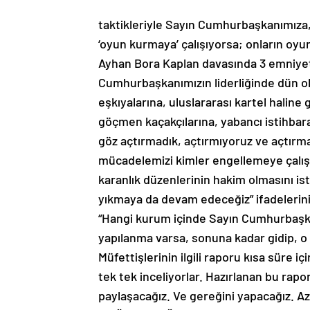
taktikleriyle Sayın Cumhurbaşkanımıza,
‘oyun kurmaya’ çalışıyorsa; onların oyun
Ayhan Bora Kaplan davasında 3 emniye
Cumhurbaşkanımızın liderliğinde dün ol
eşkıyalarına, uluslararası kartel haline 
göçmen kaçakçılarına, yabancı istihbarat 
göz açtırmadık, açtırmıyoruz ve açtırm
mücadelemizi kimler engellemeye çalışıy
karanlık düzenlerinin hakim olmasını ist
yıkmaya da devam edeceğiz” ifadelerini k
“Hangi kurum içinde Sayın Cumhurbaşka
yapılanma varsa, sonuna kadar gidip, o 
Müfettişlerinin ilgili raporu kısa süre i
tek tek inceliyorlar. Hazırlanan bu rap
paylaşacağız. Ve gereğini yapacağız. Az