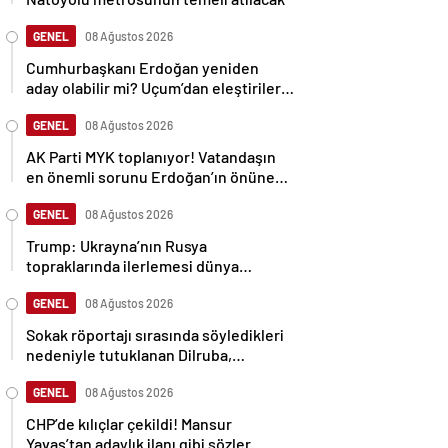
GENEL
08 Ağustos 2026
Cumhurbaşkanı Erdoğan yeniden
aday olabilir mi? Uçum’dan eleştirilere
tepki
GENEL
08 Ağustos 2026
AK Parti MYK toplanıyor! Vatandaşın
en önemli sorunu Erdoğan’ın önüne
gelecek
GENEL
08 Ağustos 2026
Trump: Ukrayna’nın Rusya
topraklarında ilerlemesi dünya
savaşına neden olabilir
GENEL
08 Ağustos 2026
Sokak röportajı sırasında söyledikleri
nedeniyle tutuklanan Dilruba,
sessizliğini bozdu
GENEL
08 Ağustos 2026
CHP’de kılıçlar çekildi! Mansur
Yavaş’tan adaylık ilanı gibi sözler