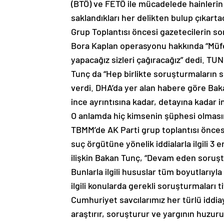
(BTÖ) ve FETÖ ile mücadelede hainlerin 
saklandıkları her delikten bulup çıka
Grup Toplantısı öncesi gazetecilerin soru
Bora Kaplan operasyonu hakkında “Müfet
yapacağız sizleri çağıracağız” dedi. 
Tunç da “Hep birlikte soruşturmaların
verdi. DHA’da yer alan habere göre Baka
ince ayrıntısına kadar, detayına kadar i
O anlamda hiç kimsenin şüphesi olması
TBMM’de AK Parti grup toplantısı öncesi 
suç örgütüne yönelik iddialarla ilgili 3
ilişkin Bakan Tunç, “Devam eden soruş
Bunlarla ilgili hususlar tüm boyutlarıyla 
ilgili konularda gerekli soruşturmaları 
Cumhuriyet savcılarımız her türlü iddiay
araştırır, soruşturur ve yargının huzur