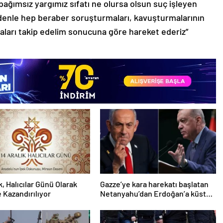
ağımsız yargımız sıfatı ne olursa olsun suç işleyen
edenle hep beraber soruşturmaları, kavuşturmalarının
ları takip edelim sonucuna göre hareket ederiz”
k, Halıcılar Günü Olarak
Gazze’ye kara harekatı başlatan
 Kazandırılıyor
Netanyahu’dan Erdoğan’a küstah
sözler