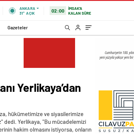
İMSAK'A
ANKARA
02:00
KALAN SÜRE
31°
AÇIK
Gazeteler
nı Yerlikaya’dan
ıza, hükümetimize ve siyasilerimize
z" dedi. Yerlikaya, "Bu mücadelemizi
rinin hakim olmasını istiyorsa, onların