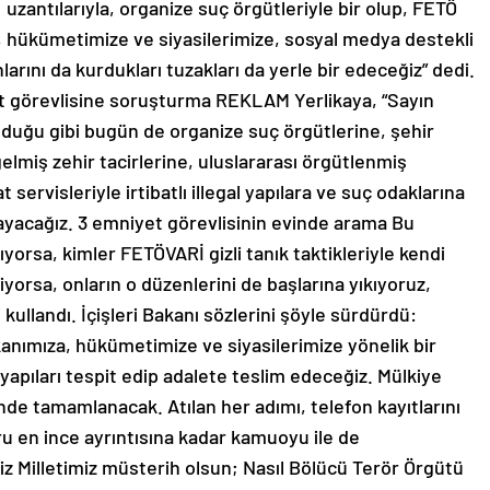
uzantılarıyla, organize suç örgütleriyle bir olup, FETÖ
 hükümetimize ve siyasilerimize, sosyal medya destekli
larını da kurdukları tuzakları da yerle bir edeceğiz” dedi.
t görevlisine soruşturma REKLAM Yerlikaya, “Sayın
duğu gibi bugün de organize suç örgütlerine, şehir
gelmiş zehir tacirlerine, uluslararası örgütlenmiş
servisleriyle irtibatlı illegal yapılara ve suç odaklarına
ayacağız. 3 emniyet görevlisinin evinde arama Bu
orsa, kimler FETÖVARİ gizli tanık taktikleriyle kendi
iyorsa, onların o düzenlerini de başlarına yıkıyoruz,
ullandı. İçişleri Bakanı sözlerini şöyle sürdürdü:
nımıza, hükümetimize ve siyasilerimize yönelik bir
yapıları tespit edip adalete teslim edeceğiz. Mülkiye
çinde tamamlanacak. Atılan her adımı, telefon kayıtlarını
oru en ince ayrıntısına kadar kamuoyu ile de
iz Milletimiz müsterih olsun; Nasıl Bölücü Terör Örgütü