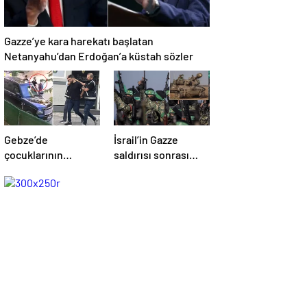
Gazze’ye kara harekatı başlatan
Netanyahu’dan Erdoğan’a küstah sözler
Gebze’de
İsrail’in Gazze
çocuklarının
saldırısı sonrası
yanında babaya
Hamas’tan açıklama
tokat atan sürücü
geldi! ABD’yi işaret
tutuklandı
ettiler