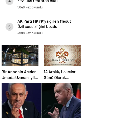
kez lüks restoran çıktı
4
5048 kez okundu
AK Parti MKYK’ya giren Mesut
Özil sessizliğini bozdu
5
4998 kez okundu
Bir Annenin Acıdan
14 Aralık, Halıcılar
Umuda Uzanan İyilik
Günü Olarak
Yolculuğu
Sektöre
Kazandırılıyor