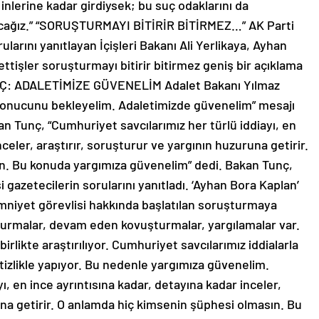
inlerine kadar girdiysek; bu suç odaklarını da
rtacağız.” “SORUŞTURMAYI BİTİRİR BİTİRMEZ…” AK Parti
larını yanıtlayan İçişleri Bakanı Ali Yerlikaya, Ayhan
tişler soruşturmayı bitirir bitirmez geniş bir açıklama
TUNÇ: ADALETİMİZE GÜVENELİM Adalet Bakanı Yılmaz
 sonucunu bekleyelim. Adaletimizde güvenelim” mesajı
n Tunç, “Cumhuriyet savcılarımız her türlü iddiayı, en
nceler, araştırır, soruşturur ve yargının huzuruna getirir.
n. Bu konuda yargımıza güvenelim” dedi. Bakan Tunç,
gazetecilerin sorularını yanıtladı. ‘Ayhan Bora Kaplan’
 emniyet görevlisi hakkında başlatılan soruşturmaya
turmalar, devam eden kovuşturmalar, yargılamalar var.
birlikte araştırılıyor. Cumhuriyet savcılarımız iddialarla
titizlikle yapıyor. Bu nedenle yargımıza güvenelim.
ı, en ince ayrıntısına kadar, detayına kadar inceler,
una getirir. O anlamda hiç kimsenin şüphesi olmasın. Bu