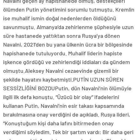
Navalni geçen ay hapishanede ölmüş, destekçileri
ölümden Putin yönetimini sorumlu tutmuştu. Kremlin
ise muhalif ismin doğal nedenlerden öldüğünü
savunmuştu. Almanya’da zehirlenme şüphesiyle uzun
süre hastanede yattıktan sonra Rusya’ya dönen
Navalni, 2021’den bu yana ülkenin ücra bir bölgesinde
hapishanede tutuluyordu. Muhalif liderin hapiste
işkence gördüğü ve zehirlendiği iddiaları da gündem
olmuştu.Aleksey Navalni cezaevinde gizemli bir
şekilde hayatını kaybetmişti.PUTİN UZUN SÜREN
SESSİZLİĞİNİ BOZDUPutin, dün Navalni’nin ölümüyle
ilgili ilk defa konuştu. “Üzücü bir olay” ifadelerini
kullanan Putin, Navalni’nin esir takası kapsamında
bırakılmasına onay verdiğini de açıkladı. Rusya lideri,
“Konuştuğum kişi daha lafını bitirmeden onay
verdiğimi söyledim. Tek bir şartım vardı: Bir daha geri