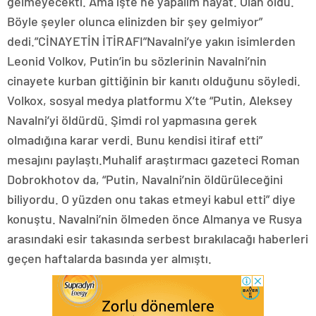
gelmeyecekti. Ama işte ne yapalım hayat. Olan oldu.
Böyle şeyler olunca elinizden bir şey gelmiyor”
dedi.”CİNAYETİN İTİRAFI”Navalni’ye yakın isimlerden
Leonid Volkov, Putin’in bu sözlerinin Navalni’nin
cinayete kurban gittiğinin bir kanıtı olduğunu söyledi.
Volkox, sosyal medya platformu X’te “Putin, Aleksey
Navalni’yi öldürdü. Şimdi rol yapmasına gerek
olmadığına karar verdi. Bunu kendisi itiraf etti”
mesajını paylaştı.Muhalif araştırmacı gazeteci Roman
Dobrokhotov da, “Putin, Navalni’nin öldürüleceğini
biliyordu. O yüzden onu takas etmeyi kabul etti” diye
konuştu. Navalni’nin ölmeden önce Almanya ve Rusya
arasındaki esir takasında serbest bırakılacağı haberleri
geçen haftalarda basında yer almıştı.