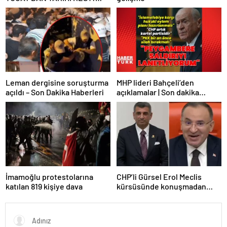
“İZMİR’İN MALINA
ÇÖKTÜRMEM, HALKIN
HAKKINI KİMSEYE
YEDİRMEM!”
Leman dergisine soruşturma
MHP lideri Bahçeli’den
açıldı – Son Dakika Haberleri
açıklamalar | Son dakika
haberler | Son dakika
haberleri
İmamoğlu protestolarına
CHP’li Gürsel Erol Meclis
katılan 819 kişiye dava
kürsüsünde konuşmadan
durdu, Bozdağ’ın tepkisi
güldürdü