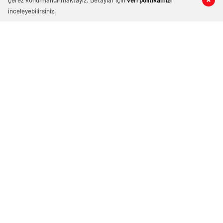
çerez konumlandırmaktayız. Detaylar için
veri politikamızı
inceleyebilirsiniz.
Çanakkale Zaferi’nin 109. yıl dönümü
kutlanıyor
18 Mart 2024 16:11
ABONE OL
News