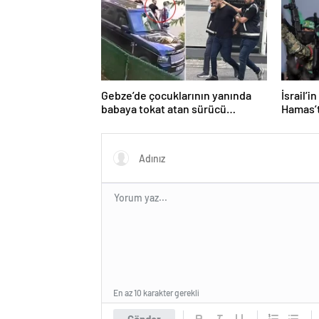
Gebze’de çocuklarının yanında
İsrail’i
babaya tokat atan sürücü
Hamas’t
tutuklandı
işaret e
En az 10 karakter gerekli