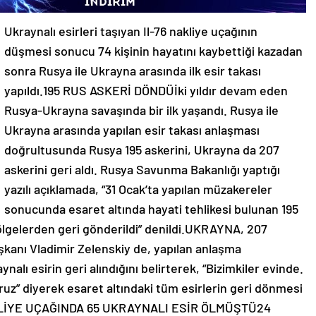
Ukraynalı esirleri taşıyan Il-76 nakliye uçağının
düşmesi sonucu 74 kişinin hayatını kaybettiği kazadan
sonra Rusya ile Ukrayna arasında ilk esir takası
yapıldı.195 RUS ASKERİ DÖNDÜİki yıldır devam eden
Rusya-Ukrayna savaşında bir ilk yaşandı. Rusya ile
Ukrayna arasında yapılan esir takası anlaşması
doğrultusunda Rusya 195 askerini, Ukrayna da 207
askerini geri aldı. Rusya Savunma Bakanlığı yaptığı
yazılı açıklamada, “31 Ocak’ta yapılan müzakereler
sonucunda esaret altında hayati tehlikesi bulunan 195
bölgelerden geri gönderildi” denildi.UKRAYNA, 207
anı Vladimir Zelenskiy de, yapılan anlaşma
lı esirin geri alındığını belirterek, “Bizimkiler evinde.
uz” diyerek esaret altındaki tüm esirlerin geri dönmesi
 NAKLİYE UÇAĞINDA 65 UKRAYNALI ESİR ÖLMÜŞTÜ24