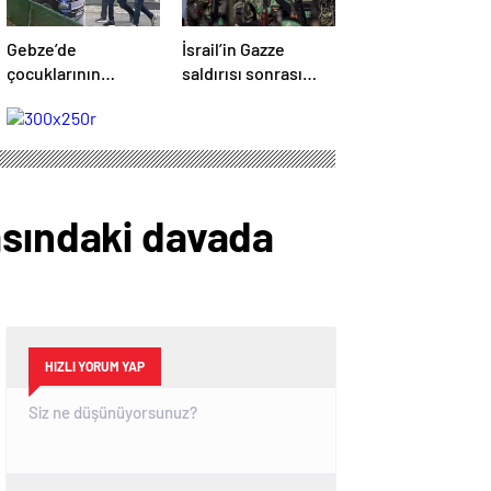
Gebze’de
İsrail’in Gazze
çocuklarının
saldırısı sonrası
yanında babaya
Hamas’tan açıklama
tokat atan sürücü
geldi! ABD’yi işaret
tutuklandı
ettiler
asındaki davada
HIZLI YORUM YAP