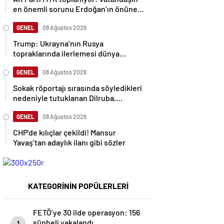
en önemli sorunu Erdoğan’ın önüne
gelecek
GENEL
08 Ağustos 2026
Trump: Ukrayna’nın Rusya
topraklarında ilerlemesi dünya
savaşına neden olabilir
GENEL
08 Ağustos 2026
Sokak röportajı sırasında söyledikleri
nedeniyle tutuklanan Dilruba,
sessizliğini bozdu
GENEL
08 Ağustos 2026
CHP’de kılıçlar çekildi! Mansur
Yavaş’tan adaylık ilanı gibi sözler
KATEGORİNİN POPÜLERLERİ
FETÖ’ye 30 ilde operasyon: 156
şüpheli yakalandı
1