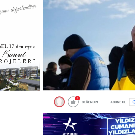
0
BEĞENDİM
ABONE OL