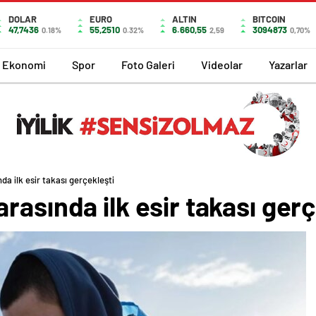
DOLAR
EURO
ALTIN
BITCOIN
47,7436
55,2510
6.660,55
3094873
0.18%
0.32%
2,59
0,70%
Ekonomi
Spor
Foto Galeri
Videolar
Yazarlar
a ilk esir takası gerçekleşti
rasında ilk esir takası gerç