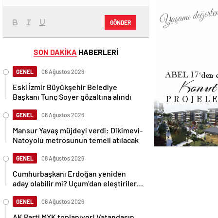
GÖNDER
SON DAKİKA
HABERLERİ
GENEL
08 Ağustos 2026
Eski İzmir Büyükşehir Belediye
Başkanı Tunç Soyer gözaltına alındı
GENEL
08 Ağustos 2026
Mansur Yavaş müjdeyi verdi: Dikimevi-
Natoyolu metrosunun temeli atılacak
GENEL
08 Ağustos 2026
Cumhurbaşkanı Erdoğan yeniden
aday olabilir mi? Uçum’dan eleştirilere
tepki
GENEL
08 Ağustos 2026
AK Parti MYK toplanıyor! Vatandaşın