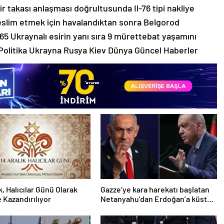
r takası anlaşması doğrultusunda Il-76 tipi nakliye
 teslim etmek için havalandıktan sonra Belgorod
 Ukraynalı esirin yanı sıra 9 mürettebat yaşamını
/ Politika Ukrayna Rusya Kiev Dünya Güncel Haberler
k, Halıcılar Günü Olarak
Gazze’ye kara harekatı başlatan
 Kazandırılıyor
Netanyahu’dan Erdoğan’a küstah
sözler