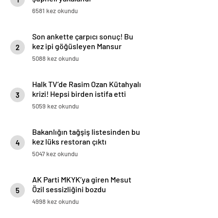
6581 kez okundu
Son ankette çarpıcı sonuç! Bu
kez ipi göğüsleyen Mansur
2
Yavaş oldu
5088 kez okundu
Halk TV’de Rasim Ozan Kütahyalı
krizi! Hepsi birden istifa etti
3
5059 kez okundu
Bakanlığın tağşiş listesinden bu
kez lüks restoran çıktı
4
5047 kez okundu
AK Parti MKYK’ya giren Mesut
Özil sessizliğini bozdu
5
4998 kez okundu