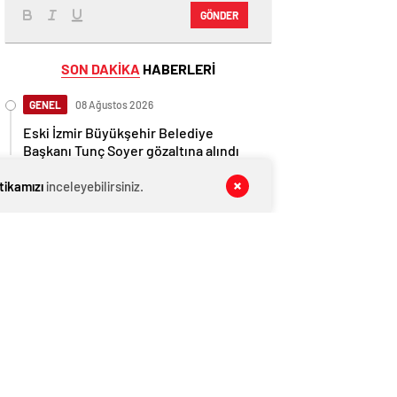
GÖNDER
SON DAKİKA
HABERLERİ
GENEL
08 Ağustos 2026
Eski İzmir Büyükşehir Belediye
Başkanı Tunç Soyer gözaltına alındı
GENEL
08 Ağustos 2026
itikamızı
inceleyebilirsiniz.
Mansur Yavaş müjdeyi verdi: Dikimevi-
Natoyolu metrosunun temeli atılacak
GENEL
08 Ağustos 2026
Cumhurbaşkanı Erdoğan yeniden
aday olabilir mi? Uçum’dan eleştirilere
tepki
GENEL
08 Ağustos 2026
AK Parti MYK toplanıyor! Vatandaşın
en önemli sorunu Erdoğan’ın önüne