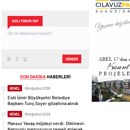
HIZLI YORUM YAP
GÖNDER
SON DAKİKA
HABERLERİ
GENEL
06 Ağustos 2026
Eski İzmir Büyükşehir Belediye
Başkanı Tunç Soyer gözaltına alındı
GENEL
06 Ağustos 2026
Mansur Yavaş müjdeyi verdi: Dikimevi-
Natoyolu metrosunun temeli atılacak