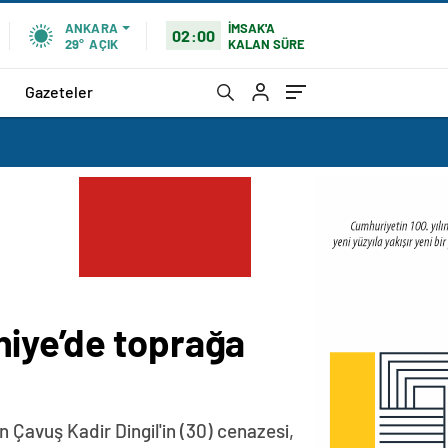
İMSAK'A
ANKARA
02:00
KALAN SÜRE
29°
AÇIK
Gazeteler
niye’de toprağa
n Çavuş Kadir Dingil'in (30) cenazesi,