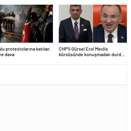
u protestolarına katılan
CHP’li Gürsel Erol Meclis
iye dava
kürsüsünde konuşmadan durdu,
Bozdağ’ın tepkisi güldürdü