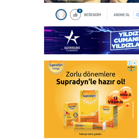
0
BEĞENDİM
ABONE OL