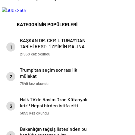
KATEGORİNİN POPÜLERLERİ
BAŞKAN DR. CEMİL TUGAY’DAN
TARİHİ REST: “İZMİR’İN MALINA
1
ÇÖKTÜRMEM, HALKIN HAKKINI
21958 kez okundu
KİMSEYE YEDİRMEM!”
Trump’tan seçim sonrası ilk
mülakat
2
7849 kez okundu
Halk TV’de Rasim Ozan Kütahyalı
krizi! Hepsi birden istifa etti
3
5059 kez okundu
Bakanlığın tağşiş listesinden bu
kez lüks restoran çıktı