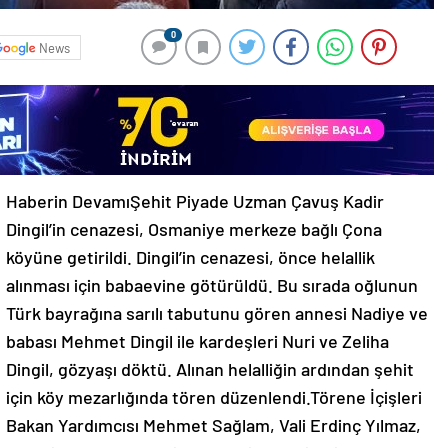
0
News
Haberin DevamıŞehit Piyade Uzman Çavuş Kadir
Dingil’in cenazesi, Osmaniye merkeze bağlı Çona
köyüne getirildi. Dingil’in cenazesi, önce helallik
alınması için babaevine götürüldü. Bu sırada oğlunun
Türk bayrağına sarılı tabutunu gören annesi Nadiye ve
babası Mehmet Dingil ile kardeşleri Nuri ve Zeliha
Dingil, gözyaşı döktü. Alınan helalliğin ardından şehit
için köy mezarlığında tören düzenlendi.Törene İçişleri
Bakan Yardımcısı Mehmet Sağlam, Vali Erdinç Yılmaz,