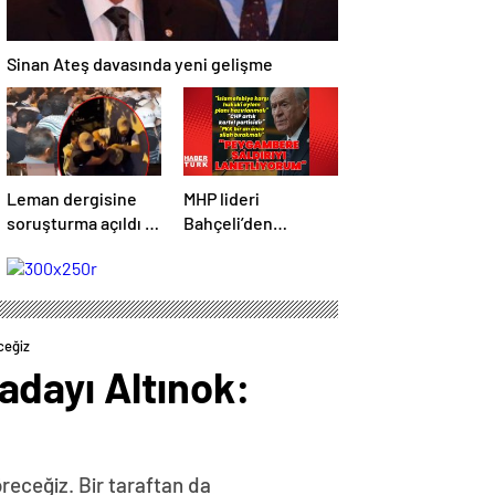
Sinan Ateş davasında yeni gelişme
Leman dergisine
MHP lideri
soruşturma açıldı –
Bahçeli’den
Son Dakika
açıklamalar | Son
Haberleri
dakika haberler |
Son dakika
haberleri
ceğiz
adayı Altınok:
receğiz. Bir taraftan da