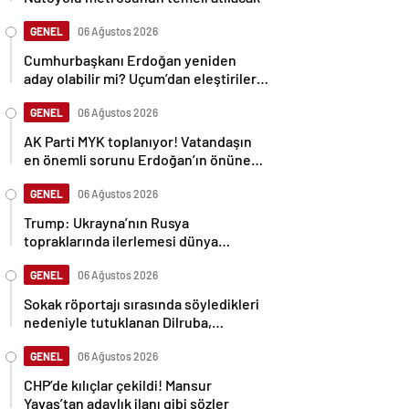
GENEL
06 Ağustos 2026
Cumhurbaşkanı Erdoğan yeniden
aday olabilir mi? Uçum’dan eleştirilere
tepki
GENEL
06 Ağustos 2026
AK Parti MYK toplanıyor! Vatandaşın
en önemli sorunu Erdoğan’ın önüne
gelecek
GENEL
06 Ağustos 2026
Trump: Ukrayna’nın Rusya
topraklarında ilerlemesi dünya
savaşına neden olabilir
GENEL
06 Ağustos 2026
Sokak röportajı sırasında söyledikleri
nedeniyle tutuklanan Dilruba,
sessizliğini bozdu
GENEL
06 Ağustos 2026
CHP’de kılıçlar çekildi! Mansur
Yavaş’tan adaylık ilanı gibi sözler