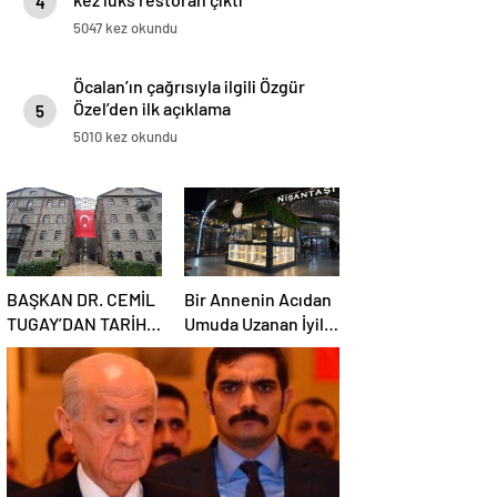
4
5047 kez okundu
Öcalan’ın çağrısıyla ilgili Özgür
Özel’den ilk açıklama
5
5010 kez okundu
BAŞKAN DR. CEMİL
Bir Annenin Acıdan
TUGAY’DAN TARİHİ
Umuda Uzanan İyilik
REST: “İZMİR’İN
Yolculuğu
MALINA
ÇÖKTÜRMEM,
HALKIN HAKKINI
KİMSEYE
YEDİRMEM!”