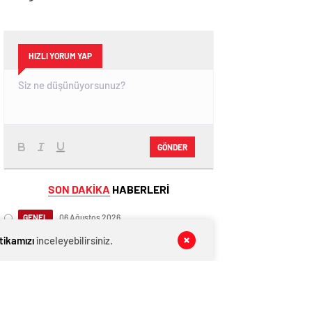
HIZLI YORUM YAP
GÖNDER
SON DAKİKA
HABERLERİ
GENEL
06 Ağustos 2026
Eski İzmir Büyükşehir Belediye
itikamızı
inceleyebilirsiniz.
Başkanı Tunç Soyer gözaltına alındı
GENEL
06 Ağustos 2026
Mansur Yavaş müjdeyi verdi: Dikimevi-