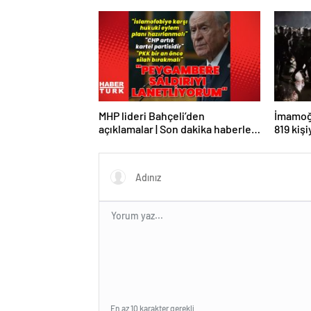
ÇÖKTÜRMEM, HALKIN HAKKINI
KİMSEYE YEDİRMEM!”
MHP lideri Bahçeli’den
İmamoğl
açıklamalar | Son dakika haberler |
819 kiş
Son dakika haberleri
En az 10 karakter gerekli