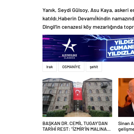
Yanık, Seydi Gülsoy, Asu Kaya, askeri e
katıldı.Haberin Devamıİkindin namazınd
Dingil’in cenazesi köy mezarlığında topr
Irak
OSMANİYE
şehit
BAŞKAN DR. CEMİL TUGAY’DAN
Sinan A
TARİHİ REST: “İZMİR’İN MALINA
gelişm