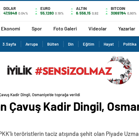
DOLAR
EURO
ALTIN
BITCOIN
47,5948
55,1280
6.556,15
3069784
0.04%
0.19%
0,92
0,90%
Ekonomi
Spor
Foto Galeri
Videolar
Yazarlar
3.Sayfa
Avrupa
Bülten
Din
Eğitim
Hayat
Politika
avuş Kadir Dingil, Osmaniye’de toprağa verildi
n Çavuş Kadir Dingil, Osma
KK’lı teröristlerin taciz atışında şehit olan Piyade Uzma