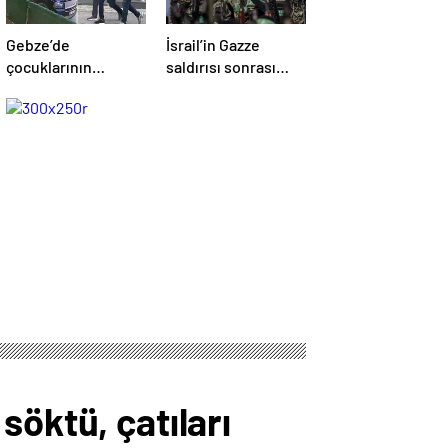
Gebze’de
İsrail’in Gazze
çocuklarının
saldırısı sonrası
yanında babaya
Hamas’tan açıklama
tokat atan sürücü
geldi! ABD’yi işaret
tutuklandı
ettiler
söktü, çatıları