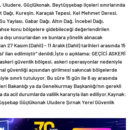
, Uludere, Güçlükonak, Beytüşşebap ilçeleri sınırlarında
t Dağı, Kureşin, Karaçalı Tepesi, Kel Mehmet Deresi,
u Yaylası, Gabar Dağı, Altın Dağ, İncebel Dağı,
hse konu bölgelere gidebileceği değerlendirilen
 dışı unsurlardan ve bunlara yönelik alınacak
27 Kasım (Dahil) – 11 Aralık (Dahil) tarihleri arasında 15
i’ ilan edilmiştir” denildi.İşte o açıklama: GEÇİCİ ASKERİ
eri güvenlik bölgesi, askeri operasyonlar nedeniyle
al güvenliği açısından girilmesi sakıncalı bölgelerde
yle sınırlı tutuluyor. Bu süre 15 gün ile 6 ay arasında
şleri Bakanlığı ya da Genelkurmay Başkanlığı’nın gerekli
 da acil durumlarda valilik kararıyla ilan ediliyor.Kaynak:
tüşşebap Güçlükonak Uludere Şırnak Yerel Güvenlik