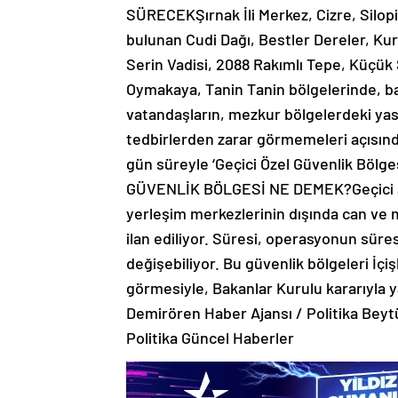
SÜRECEKŞırnak İli Merkez, Cizre, Silopi
bulunan Cudi Dağı, Bestler Dereler, Kur
Serin Vadisi, 2088 Rakımlı Tepe, Küçük S
Oymakaya, Tanin Tanin bölgelerinde, ba
vatandaşların, mezkur bölgelerdeki yasa
tedbirlerden zarar görmemeleri açısından 
gün süreyle ‘Geçici Özel Güvenlik Bölges
GÜVENLİK BÖLGESİ NE DEMEK?Geçici ask
yerleşim merkezlerinin dışında can ve m
ilan ediliyor. Süresi, operasyonun süresi
değişebiliyor. Bu güvenlik bölgeleri İçi
görmesiyle, Bakanlar Kurulu kararıyla ya
Demirören Haber Ajansı / Politika Bey
Politika Güncel Haberler