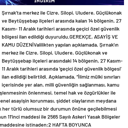
Şırnak’ta merkez ile Cizre, Silopi, Uludere, Güçlükonak
ve Beytüşşebap ilçeleri arasında kalan 14 bölgenin, 27
Kasım- 11 Aralık tarihleri arasında geçici özel güvenlik
bölgesi ilan edildiği duyuruldu.GEREKÇE, ASAYİŞ VE
KAMU DÜZENİValilikten yapılan açıklamada, Şırnak’ın
merkez ile Cizre, Silopi, Uludere, Güçlükonak ve
Beytüşşebap ilçeleri arasındaki 14 bölgenin, 27 Kasım-
11 Aralık tarihleri arasında ‘geçici özel güvenlik bölgesi’
ilan edildiği belirtildi. Açıklamada, “İlimiz mülki sınırları
içerisinde yer alan, milli güvenliğin sağlanması, kamu
işlenmesinin önlenmesi, temel hak ve özgürlükler ile
genel asayişin korunması, şiddet olaylarının meydana
 her türlü olumsuz bir durumun önüne geçilebilmesi
nun 11’inci maddesi ile 2565 Sayılı Askeri Yasak Bölgeler
/A maddesine istinaden;2 HAFTA BOYUNCA