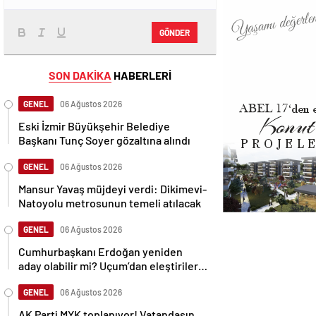
GÖNDER
SON DAKİKA
HABERLERİ
GENEL
06 Ağustos 2026
Eski İzmir Büyükşehir Belediye
Başkanı Tunç Soyer gözaltına alındı
GENEL
06 Ağustos 2026
Mansur Yavaş müjdeyi verdi: Dikimevi-
Natoyolu metrosunun temeli atılacak
GENEL
06 Ağustos 2026
Cumhurbaşkanı Erdoğan yeniden
aday olabilir mi? Uçum’dan eleştirilere
tepki
GENEL
06 Ağustos 2026
AK Parti MYK toplanıyor! Vatandaşın