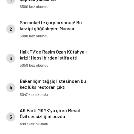
6580 kez okundu
Son ankette çarpıcı sonuç! Bu
kez ipi göğüsleyen Mansur
2
Yavaş oldu
5088 kez okundu
Halk TV’de Rasim Ozan Kütahyalı
krizi! Hepsi birden istifa etti
3
5059 kez okundu
Bakanlığın tağşiş listesinden bu
kez lüks restoran çıktı
4
5047 kez okundu
AK Parti MKYK’ya giren Mesut
Özil sessizliğini bozdu
5
4997 kez okundu