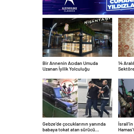
Bir Annenin Acıdan Umuda
14 Aralı
Uzanan İyilik Yolculuğu
Sektöre
Gebze’de çocuklarının yanında
İsrail’i
babaya tokat atan sürücü
Hamas’t