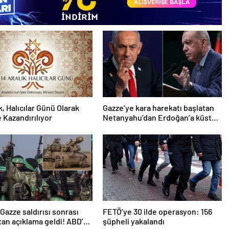
k, Halıcılar Günü Olarak
Gazze’ye kara harekatı başlatan
 Kazandırılıyor
Netanyahu’dan Erdoğan’a küstah
sözler
n Gazze saldırısı sonrası
FETÖ’ye 30 ilde operasyon: 156
an açıklama geldi! ABD’yi
şüpheli yakalandı