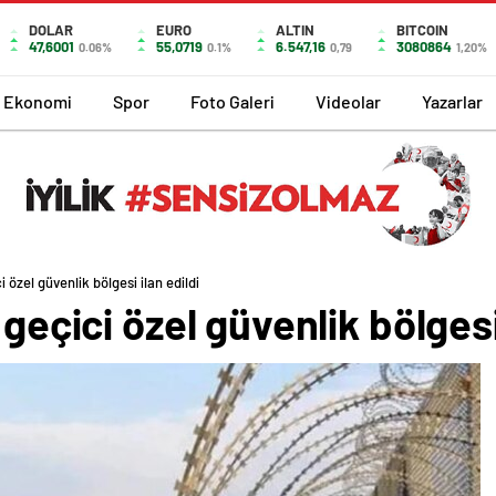
DOLAR
EURO
ALTIN
BITCOIN
47,6001
55,0719
6.547,16
3080864
0.06%
0.1%
0,79
1,20%
Ekonomi
Spor
Foto Galeri
Videolar
Yazarlar
i özel güvenlik bölgesi ilan edildi
 geçici özel güvenlik bölgesi