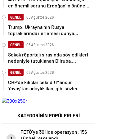
en önemli sorunu Erdoğan’ın önüne
gelecek
GENEL
06 Ağustos 2026
Trump: Ukrayna’nın Rusya
topraklarında ilerlemesi dünya
savaşına neden olabilir
GENEL
06 Ağustos 2026
Sokak röportajı sırasında söyledikleri
nedeniyle tutuklanan Dilruba,
sessizliğini bozdu
GENEL
06 Ağustos 2026
CHP’de kılıçlar çekildi! Mansur
Yavaş’tan adaylık ilanı gibi sözler
KATEGORİNİN POPÜLERLERİ
FETÖ’ye 30 ilde operasyon: 156
şüpheli yakalandı
1