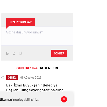
HIZLI YORUM YAP
GÖNDER
SON DAKİKA
HABERLERİ
GENEL
06 Ağustos 2026
Eski İzmir Büyükşehir Belediye
Başkanı Tunç Soyer gözaltına alındı
GENEL
06 Ağustos 2026
itikamızı
inceleyebilirsiniz.
Mansur Yavaş müjdeyi verdi: Dikimevi-