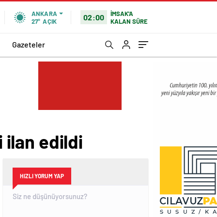
İMSAK'A
ANKARA
02:00
KALAN SÜRE
27°
AÇIK
Gazeteler
 ilan edildi
HIZLI YORUM YAP