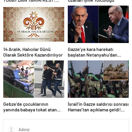
“İZMİR’İN MALINA
ÇÖKTÜRMEM, HALKIN
HAKKINI KİMSEYE
YEDİRMEM!”
14 Aralık, Halıcılar Günü
Gazze’ye kara harekatı
Olarak Sektöre Kazandırılıyor
başlatan Netanyahu’dan
Erdoğan’a küstah sözler
Gebze’de çocuklarının
İsrail’in Gazze saldırısı sonrası
yanında babaya tokat atan
Hamas’tan açıklama geldi!
sürücü tutuklandı
ABD’yi işaret ettiler