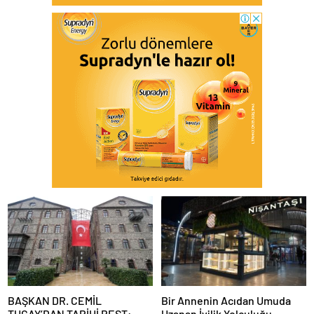
BAŞKAN DR. CEMİL
Bir Annenin Acıdan Umuda
TUGAY’DAN TARİHİ REST:
Uzanan İyilik Yolculuğu