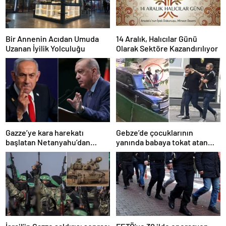
Bir Annenin Acıdan Umuda
14 Aralık, Halıcılar Günü
Uzanan İyilik Yolculuğu
Olarak Sektöre Kazandırılıyor
Gazze’ye kara harekatı
Gebze’de çocuklarının
başlatan Netanyahu’dan
yanında babaya tokat atan
Erdoğan’a küstah sözler
sürücü tutuklandı