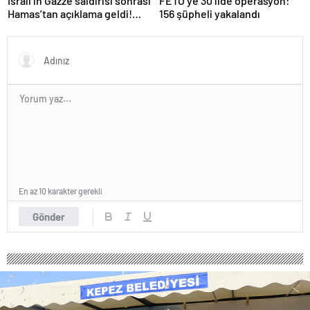
İsrail’in Gazze saldırısı sonrası
FETÖ’ye 30 ilde operasyon:
Hamas’tan açıklama geldi!
156 şüpheli yakalandı
ABD’yi işaret ettiler
En az 10 karakter gerekli
Gönder