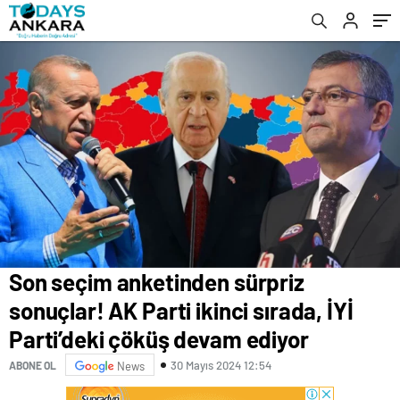
ediyor
hattı devreye girdi
Son seçim anketinden sürpriz
sonuçlar! AK Parti ikinci sırada, İYİ
Parti’deki çöküş devam ediyor
30 Mayıs 2024 12:54
ABONE OL
News