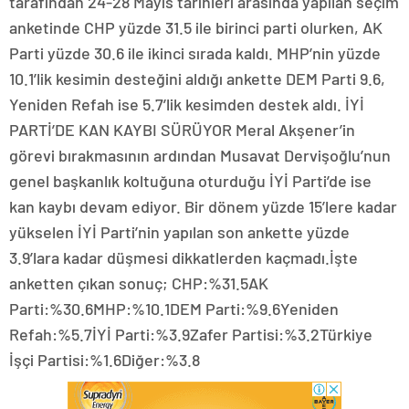
tarafından 24-28 Mayıs tarihleri arasında yapılan seçim
anketinde CHP yüzde 31.5 ile birinci parti olurken, AK
Parti yüzde 30.6 ile ikinci sırada kaldı. MHP’nin yüzde
10.1’lik kesimin desteğini aldığı ankette DEM Parti 9.6,
Yeniden Refah ise 5.7’lik kesimden destek aldı. İYİ
PARTİ’DE KAN KAYBI SÜRÜYOR Meral Akşener’in
görevi bırakmasının ardından Musavat Dervişoğlu’nun
genel başkanlık koltuğuna oturduğu İYİ Parti’de ise
kan kaybı devam ediyor. Bir dönem yüzde 15’lere kadar
yükselen İYİ Parti’nin yapılan son ankette yüzde
3.9’lara kadar düşmesi dikkatlerden kaçmadı.İşte
anketten çıkan sonuç; CHP:%31.5AK
Parti:%30.6MHP:%10.1DEM Parti:%9.6Yeniden
Refah:%5.7İYİ Parti:%3.9Zafer Partisi:%3.2Türkiye
İşçi Partisi:%1.6Diğer:%3.8