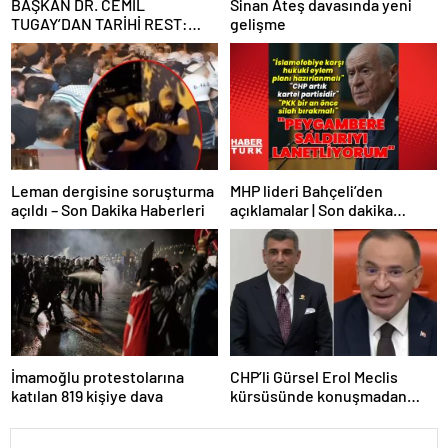
BAŞKAN DR. CEMİL
Sinan Ateş davasında yeni
TUGAY’DAN TARİHİ REST:
gelişme
“İZMİR’İN MALINA
ÇÖKTÜRMEM, HALKIN
HAKKINI KİMSEYE
YEDİRMEM!”
Leman dergisine soruşturma
MHP lideri Bahçeli’den
açıldı – Son Dakika Haberleri
açıklamalar | Son dakika
haberler | Son dakika
haberleri
İmamoğlu protestolarına
CHP’li Gürsel Erol Meclis
katılan 819 kişiye dava
kürsüsünde konuşmadan
durdu, Bozdağ’ın tepkisi
güldürdü