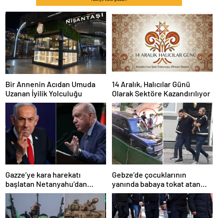
Bir Annenin Acıdan Umuda
14 Aralık, Halıcılar Günü
Uzanan İyilik Yolculuğu
Olarak Sektöre Kazandırılıyor
Gazze’ye kara harekatı
Gebze’de çocuklarının
başlatan Netanyahu’dan
yanında babaya tokat atan
Erdoğan’a küstah sözler
sürücü tutuklandı