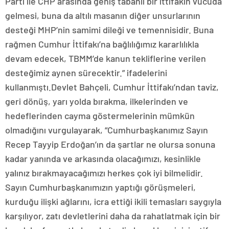
Parti ile CHP arasında geniş tabanlı bir ittifakın vücuda
gelmesi, buna da altılı masanın diğer unsurlarının
desteği MHP’nin samimi dileği ve temennisidir. Buna
rağmen Cumhur İttifakı’na bağlılığımız kararlılıkla
devam edecek, TBMM’de kanun tekliflerine verilen
desteğimiz aynen sürecektir.” ifadelerini
kullanmıştı.Devlet Bahçeli, Cumhur İttifakı’ndan taviz,
geri dönüş, yarı yolda bırakma, ilkelerinden ve
hedeflerinden cayma göstermelerinin mümkün
olmadığını vurgulayarak, “Cumhurbaşkanımız Sayın
Recep Tayyip Erdoğan’ın da şartlar ne olursa sonuna
kadar yanında ve arkasında olacağımızı, kesinlikle
yalınız bırakmayacağımızı herkes çok iyi bilmelidir.
Sayın Cumhurbaşkanımızın yaptığı görüşmeleri,
kurduğu ilişki ağlarını, icra ettiği ikili temasları saygıyla
karşılıyor, zatı devletlerini daha da rahatlatmak için bir