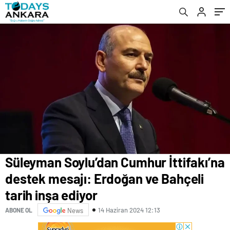
ediyor
uyardı
Süleyman Soylu’dan Cumhur İttifakı’na
destek mesajı: Erdoğan ve Bahçeli
tarih inşa ediyor
14 Haziran 2024 12:13
ABONE OL
News