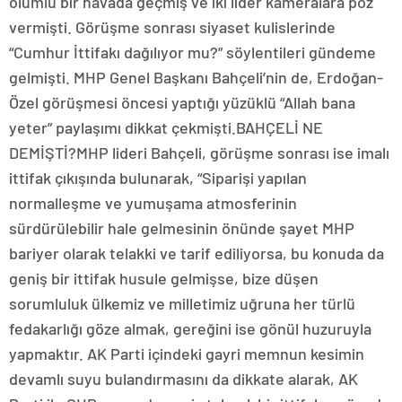
olumlu bir havada geçmiş ve iki lider kameralara poz
vermişti. Görüşme sonrası siyaset kulislerinde
“Cumhur İttifakı dağılıyor mu?” söylentileri gündeme
gelmişti. MHP Genel Başkanı Bahçeli’nin de, Erdoğan-
Özel görüşmesi öncesi yaptığı yüzüklü “Allah bana
yeter” paylaşımı dikkat çekmişti.BAHÇELİ NE
DEMİŞTİ?MHP lideri Bahçeli, görüşme sonrası ise imalı
ittifak çıkışında bulunarak, “Siparişi yapılan
normalleşme ve yumuşama atmosferinin
sürdürülebilir hale gelmesinin önünde şayet MHP
bariyer olarak telakki ve tarif ediliyorsa, bu konuda da
geniş bir ittifak husule gelmişse, bize düşen
sorumluluk ülkemiz ve milletimiz uğruna her türlü
fedakarlığı göze almak, gereğini ise gönül huzuruyla
yapmaktır. AK Parti içindeki gayri memnun kesimin
devamlı suyu bulandırmasını da dikkate alarak, AK