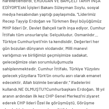
hareketlendirdi.”ERDOĞAN VE BAHÇELİ TARİH İNŞA
EDİYOR”Eski İçişleri Bakanı Süleyman Soylu, sosyal
medya hesabından yaptığı paylaşımda, “Liderimiz
Recep Tayyip Erdoğan ve Türkmen Beyi büyüğümüz
MHP lideri Dr. Devlet Bahçeli tarih inşa ediyor. Cumhur
İttifakı tüm unsurlarıyla; Selçukludur, Osmanlıdır…
Türkiye Cumhuriyeti’nin ta kendisidir. Değerleri her
gün bozulan dünyanın vicdanıdır. Milli manevi
varlığımızı ve birliğimizi geçmişimize sadakat,
geleceğimize olan sorumluluğumuzla
sahiplenmektedir. Cumhur İttifakı, Türkiye Yüzyılını
gelecek yüzyıllara Türk’ün onurlu asrı olarak emanet
edecektir. Allah bizimle beraberdir.” ifadelerini
kullandı.NE OLMUŞTU?Cumhurbaşkanı Erdoğan, 18 yıl
aranın ardından ilk kez CHP Genel Merkezi’ni ziyaret
ederek CHP lideri Özel ile görüşmüştü. Görüşme