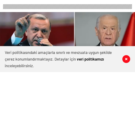
Veri politikasındaki amaçlarla sınırlı ve mevzuata uygun şekilde
çerez konumlandırmaktayız. Detaylar için
veri politikamızı
0
0
0
0
inceleyebilirsiniz.
Bahçeli’nin ittifak resti ortalığı
karıştırdı! Erdoğan kurmaylarını
”Aman ha” diyerek uyardı
14 Haziran 2024 12:13
ABONE OL
News