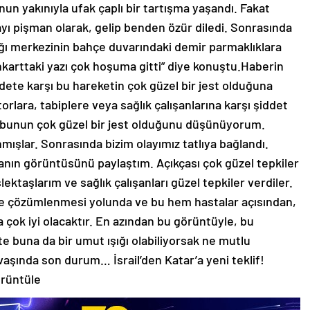
un yakınıyla ufak çaplı bir tartışma yaşandı. Fakat
layı pişman olarak, gelip benden özür diledi. Sonrasında
ğlığı merkezinin bahçe duvarındaki demir parmaklıklara
arttaki yazı çok hoşuma gitti” diye konuştu.Haberin
te karşı bu hareketin çok güzel bir jest olduğuna
rlara, tabiplere veya sağlık çalışanlarına karşı şiddet
bunun çok güzel bir jest olduğunu düşünüyorum.
ışlar. Sonrasında bizim olayımız tatlıya bağlandı.
nın görüntüsünü paylaştım. Açıkçası çok güzel tepkiler
lektaşlarım ve sağlık çalışanları güzel tepkiler verdiler.
ce çözümlenmesi yolunda ve bu hem hastalar açısından,
 çok iyi olacaktır. En azından bu görüntüyle, bu
kte buna da bir umut ışığı olabiliyorsak ne mutlu
şında son durum… İsrail’den Katar’a yeni teklif!
örüntüle