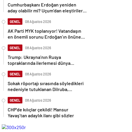
Cumhurbaşkanı Erdoğan yeniden
aday olabilir mi? Uçum’dan eleştirilere
tepki
GENEL
08 Ağustos 2026
AK Parti MYK toplanıyor! Vatandaşın
en önemli sorunu Erdoğan’ın önüne
gelecek
GENEL
08 Ağustos 2026
Trump: Ukrayna’nın Rusya
topraklarında ilerlemesi dünya
savaşına neden olabilir
GENEL
08 Ağustos 2026
Sokak röportajı sırasında söyledikleri
nedeniyle tutuklanan Dilruba,
sessizliğini bozdu
GENEL
08 Ağustos 2026
CHP’de kılıçlar çekildi! Mansur
Yavaş’tan adaylık ilanı gibi sözler