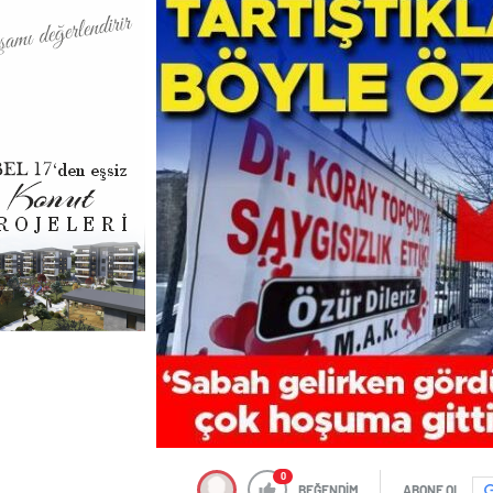
0
BEĞENDİM
ABONE OL