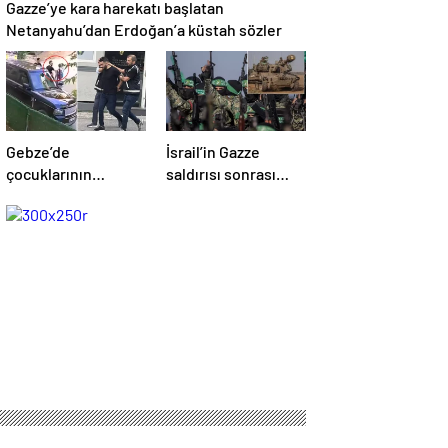
Gazze’ye kara harekatı başlatan
Netanyahu’dan Erdoğan’a küstah sözler
Gebze’de
İsrail’in Gazze
çocuklarının
saldırısı sonrası
yanında babaya
Hamas’tan açıklama
tokat atan sürücü
geldi! ABD’yi işaret
tutuklandı
ettiler