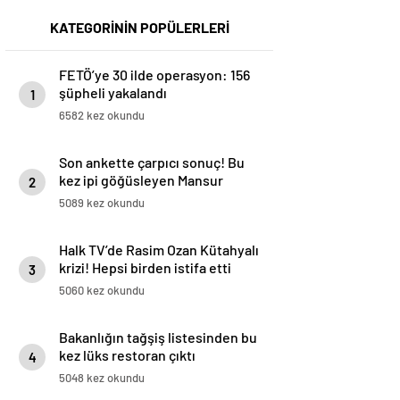
KATEGORİNİN POPÜLERLERİ
FETÖ’ye 30 ilde operasyon: 156
şüpheli yakalandı
1
6582 kez okundu
Son ankette çarpıcı sonuç! Bu
kez ipi göğüsleyen Mansur
2
Yavaş oldu
5089 kez okundu
Halk TV’de Rasim Ozan Kütahyalı
krizi! Hepsi birden istifa etti
3
5060 kez okundu
Bakanlığın tağşiş listesinden bu
kez lüks restoran çıktı
4
5048 kez okundu