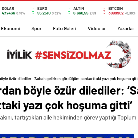
DOLAR
EURO
ALTIN
BITCOIN
47,7436
55,2510
6.660,55
3099902
0.18%
0.32%
2,59
-0,30%
Ekonomi
Spor
Foto Galeri
Videolar
Yazarlar
böyle özür dilediler: ‘Sabah gelirken gördüğüm pankarttaki yazı çok hoşuma gitti
rdan böyle özür dilediler: ‘
aki yazı çok hoşuma gitti’
akını, tartıştıkları aile hekiminden görev yaptığı Toplum 