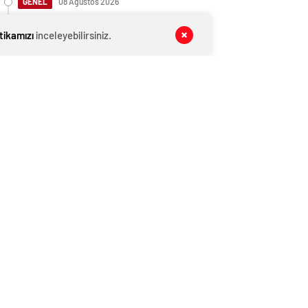
GENEL
08 Ağustos 2026
Eski İzmir Büyükşehir Belediye
itikamızı
inceleyebilirsiniz.
Başkanı Tunç Soyer gözaltına alındı
GENEL
08 Ağustos 2026
Mansur Yavaş müjdeyi verdi: Dikimevi-
Natoyolu metrosunun temeli atılacak
GENEL
08 Ağustos 2026
Cumhurbaşkanı Erdoğan yeniden
aday olabilir mi? Uçum’dan eleştirilere
tepki
GENEL
08 Ağustos 2026
AK Parti MYK toplanıyor! Vatandaşın
en önemli sorunu Erdoğan’ın önüne
gelecek
GENEL
08 Ağustos 2026
Trump: Ukrayna’nın Rusya
topraklarında ilerlemesi dünya
savaşına neden olabilir
GENEL
08 Ağustos 2026