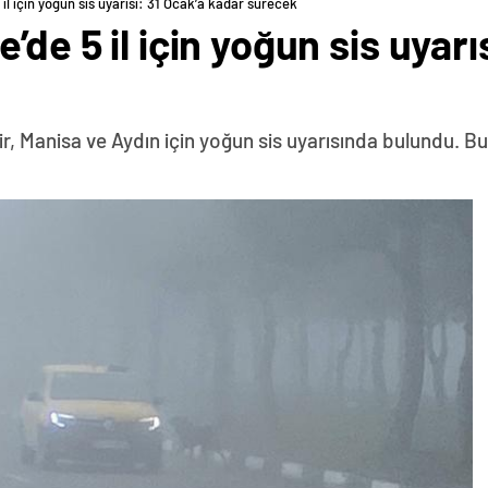
 il için yoğun sis uyarısı: 31 Ocak’a kadar sürecek
’de 5 il için yoğun sis uyarı
ir, Manisa ve Aydın için yoğun sis uyarısında bulundu. 