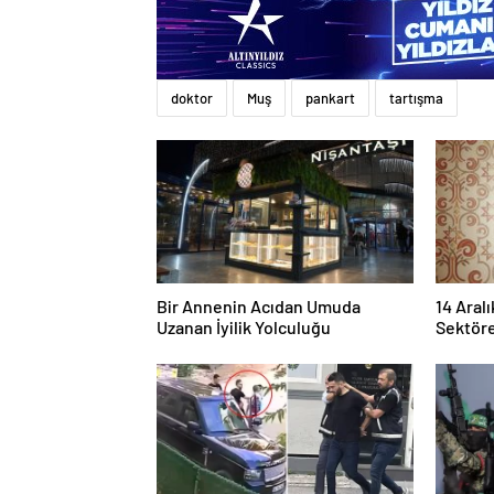
doktor
Muş
pankart
tartışma
Bir Annenin Acıdan Umuda
14 Aralı
Uzanan İyilik Yolculuğu
Sektöre