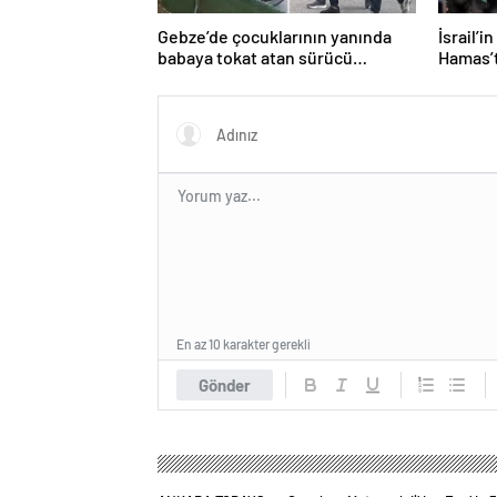
Gebze’de çocuklarının yanında
İsrail’i
babaya tokat atan sürücü
Hamas’t
tutuklandı
işaret e
En az 10 karakter gerekli
Gönder