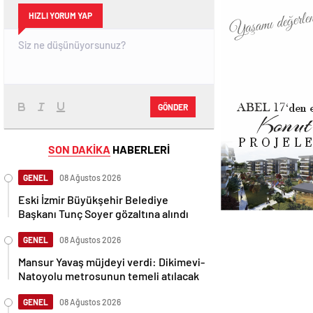
HIZLI YORUM YAP
GÖNDER
SON DAKİKA
HABERLERİ
GENEL
08 Ağustos 2026
Eski İzmir Büyükşehir Belediye
Başkanı Tunç Soyer gözaltına alındı
GENEL
08 Ağustos 2026
Mansur Yavaş müjdeyi verdi: Dikimevi-
Natoyolu metrosunun temeli atılacak
GENEL
08 Ağustos 2026