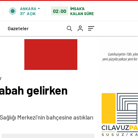
İMSAK'A
ANKARA
02:00
KALAN SÜRE
31°
AÇIK
Gazeteler
’
Sabah gelirken
Sağlığı Merkezi'nin bahçesine astıkları