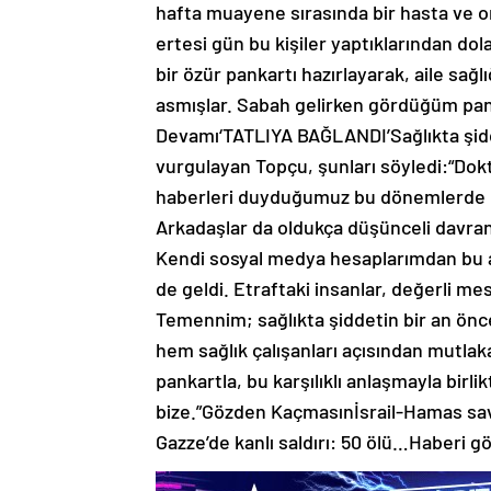
hafta muayene sırasında bir hasta ve on
ertesi gün bu kişiler yaptıklarından do
bir özür pankartı hazırlayarak, aile sa
asmışlar. Sabah gelirken gördüğüm pank
Devamı‘TATLIYA BAĞLANDI’Sağlıkta şidde
vurgulayan Topçu, şunları söyledi:“Dokto
haberleri duyduğumuz bu dönemlerde 
Arkadaşlar da oldukça düşünceli davranm
Kendi sosyal medya hesaplarımdan bu a
de geldi. Etraftaki insanlar, değerli mes
Temennim; sağlıkta şiddetin bir an ön
hem sağlık çalışanları açısından mutlaka
pankartla, bu karşılıklı anlaşmayla birli
bize.”Gözden Kaçmasınİsrail-Hamas sava
Gazze’de kanlı saldırı: 50 ölü…Haberi g