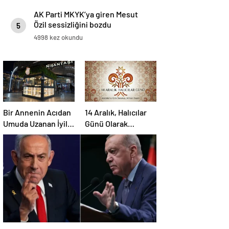
AK Parti MKYK’ya giren Mesut
Özil sessizliğini bozdu
5
4998 kez okundu
Bir Annenin Acıdan
14 Aralık, Halıcılar
Umuda Uzanan İyilik
Günü Olarak
Yolculuğu
Sektöre
Kazandırılıyor