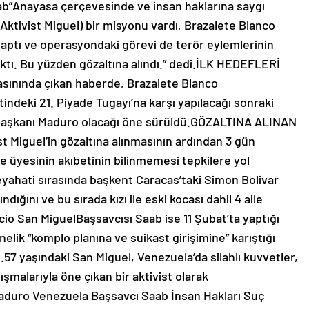
ab”Anayasa çerçevesinde ve insan haklarına saygı
Aktivist Miguel) bir misyonu vardı, Brazalete Blanco
aptı ve operasyondaki görevi de terör eylemlerinin
maktı. Bu yüzden gözaltına alındı.” dedi.İLK HEDEFLERİ
ınında çıkan haberde, Brazalete Blanco
indeki 21. Piyade Tugayı’na karşı yapılacağı sonraki
et Başkanı Maduro olacağı öne sürüldü.GÖZALTINA ALINAN
Miguel’in gözaltına alınmasının ardından 3 gün
le üyesinin akıbetinin bilinmemesi tepkilere yol
seyahati sırasında başkent Caracas’taki Simon Bolivar
dığını ve bu sırada kızı ile eski kocası dahil 4 aile
io San MiguelBaşsavcısı Saab ise 11 Şubat’ta yaptığı
elik “komplo planına ve suikast girişimine” karıştığı
tı.57 yaşındaki San Miguel, Venezuela’da silahlı kuvvetler,
şmalarıyla öne çıkan bir aktivist olarak
Maduro Venezuela Başsavcı Saab İnsan Hakları Suç