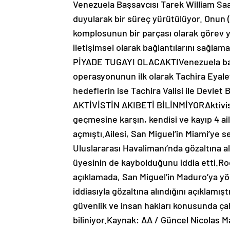
Venezuela Başsavcısı Tarek William Sa
duyularak bir süreç yürütülüyor. Onun (
komplosunun bir parçası olarak görev y
iletişimsel olarak bağlantılarını sağla
PİYADE TUGAYI OLACAKTIVenezuela bas
operasyonunun ilk olarak Tachira Eyalet
hedeflerin ise Tachira Valisi ile Devl
AKTİVİSTİN AKIBETİ BİLİNMİYORAktivist 
geçmesine karşın, kendisi ve kayıp 4 ai
açmıştı.Ailesi, San Miguel’in Miami’ye 
Uluslararası Havalimanı’nda gözaltına alın
üyesinin de kaybolduğunu iddia etti.Roc
açıklamada, San Miguel’in Maduro’ya yön
iddiasıyla gözaltına alındığını açıklamış
güvenlik ve insan hakları konusunda çalı
biliniyor.Kaynak: AA / Güncel Nicolas 