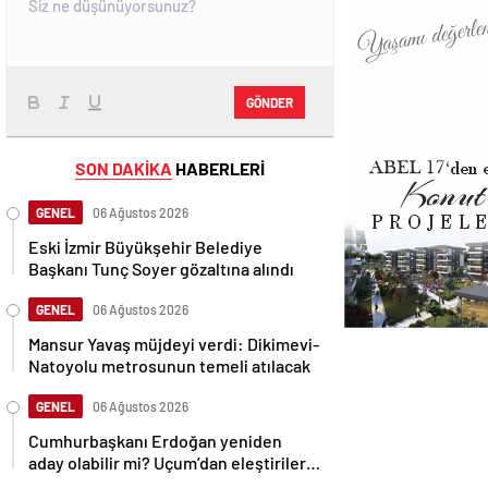
GÖNDER
SON DAKİKA
HABERLERİ
GENEL
06 Ağustos 2026
Eski İzmir Büyükşehir Belediye
Başkanı Tunç Soyer gözaltına alındı
GENEL
06 Ağustos 2026
Mansur Yavaş müjdeyi verdi: Dikimevi-
Natoyolu metrosunun temeli atılacak
GENEL
06 Ağustos 2026
Cumhurbaşkanı Erdoğan yeniden
aday olabilir mi? Uçum’dan eleştirilere
tepki