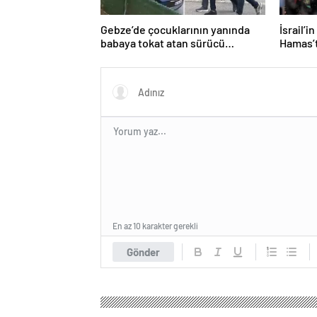
Gebze’de çocuklarının yanında
İsrail’i
babaya tokat atan sürücü
Hamas’t
tutuklandı
işaret e
En az 10 karakter gerekli
Gönder