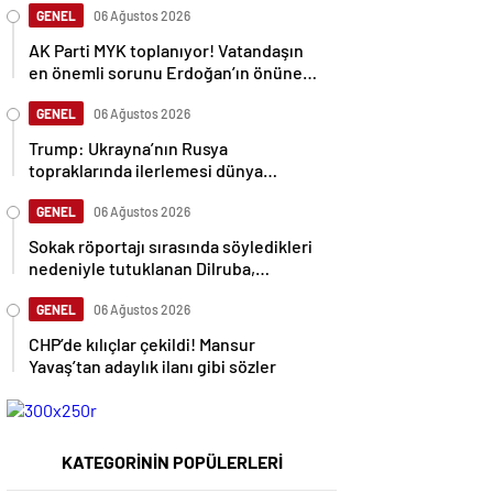
GENEL
06 Ağustos 2026
AK Parti MYK toplanıyor! Vatandaşın
en önemli sorunu Erdoğan’ın önüne
gelecek
GENEL
06 Ağustos 2026
Trump: Ukrayna’nın Rusya
topraklarında ilerlemesi dünya
savaşına neden olabilir
GENEL
06 Ağustos 2026
Sokak röportajı sırasında söyledikleri
nedeniyle tutuklanan Dilruba,
sessizliğini bozdu
GENEL
06 Ağustos 2026
CHP’de kılıçlar çekildi! Mansur
Yavaş’tan adaylık ilanı gibi sözler
KATEGORİNİN POPÜLERLERİ