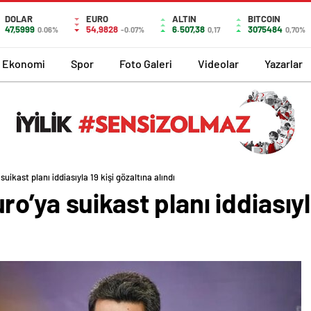
DOLAR
EURO
ALTIN
BITCOIN
47,5999
54,9828
6.507,38
3075484
0.06%
-0.07%
0,17
0,70%
Ekonomi
Spor
Foto Galeri
Videolar
Yazarlar
ikast planı iddiasıyla 19 kişi gözaltına alındı
’ya suikast planı iddiasıyla