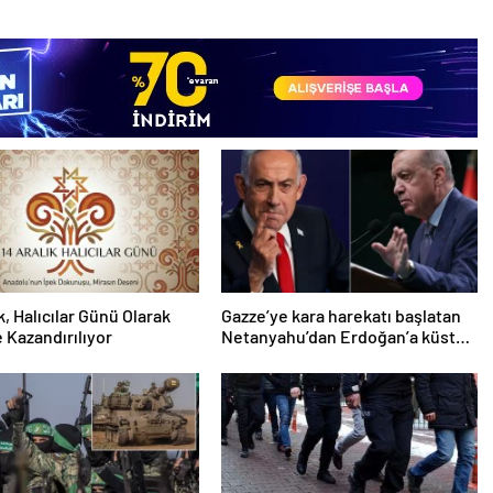
k, Halıcılar Günü Olarak
Gazze’ye kara harekatı başlatan
 Kazandırılıyor
Netanyahu’dan Erdoğan’a küstah
sözler