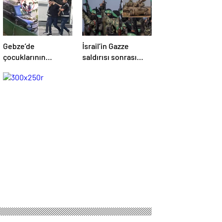
Gebze’de
İsrail’in Gazze
çocuklarının
saldırısı sonrası
yanında babaya
Hamas’tan açıklama
tokat atan sürücü
geldi! ABD’yi işaret
tutuklandı
ettiler