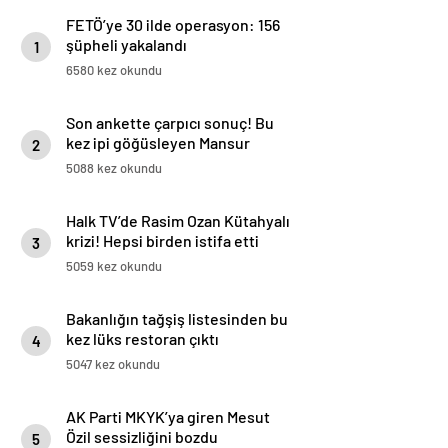
FETÖ’ye 30 ilde operasyon: 156
şüpheli yakalandı
1
6580 kez okundu
Son ankette çarpıcı sonuç! Bu
kez ipi göğüsleyen Mansur
2
Yavaş oldu
5088 kez okundu
Halk TV’de Rasim Ozan Kütahyalı
krizi! Hepsi birden istifa etti
3
5059 kez okundu
Bakanlığın tağşiş listesinden bu
kez lüks restoran çıktı
4
5047 kez okundu
AK Parti MKYK’ya giren Mesut
Özil sessizliğini bozdu
5