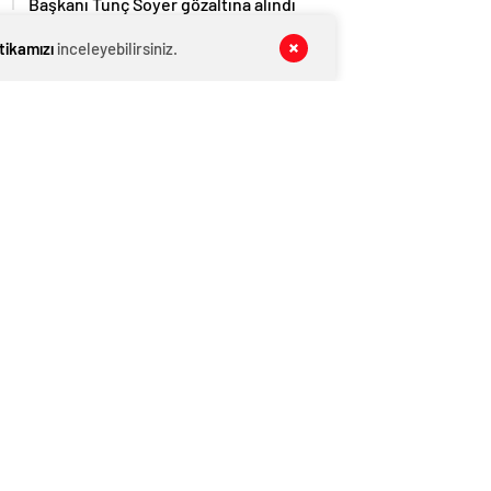
Başkanı Tunç Soyer gözaltına alındı
GENEL
06 Ağustos 2026
itikamızı
inceleyebilirsiniz.
Mansur Yavaş müjdeyi verdi: Dikimevi-
Natoyolu metrosunun temeli atılacak
GENEL
06 Ağustos 2026
Cumhurbaşkanı Erdoğan yeniden
aday olabilir mi? Uçum’dan eleştirilere
tepki
GENEL
06 Ağustos 2026
AK Parti MYK toplanıyor! Vatandaşın
en önemli sorunu Erdoğan’ın önüne
gelecek
GENEL
06 Ağustos 2026
Trump: Ukrayna’nın Rusya
topraklarında ilerlemesi dünya
savaşına neden olabilir
GENEL
06 Ağustos 2026
Sokak röportajı sırasında söyledikleri