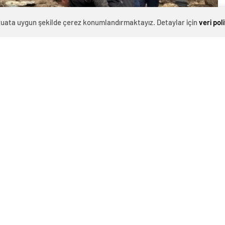
evzuata uygun şekilde çerez konumlandırmaktayız. Detaylar için
veri pol
0
News
Yozgat’ta Tarsus’tan Amasya’ya gitmek için yola çıkan
bir yolcu otobüsü kontrolden çıkarak devrildi. Kazada 1
kişi hayatını kaybetti, 3’ü ağır 18 kişi yaralandı. Yaralılar
hastanelere sevk edildi.KONTROLDEN ÇIKARAK
DEVRİLDİMersin’in Tarsus ilçesinden Amasya’ya
gitmek için yola çıkan M.K. (54) yönetimindeki 05 ACF