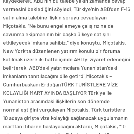
kaydederek, ABD’nin bu talebe yakın zamanda cevap
vermesini beklediğini söyledi. Türkiye’nin ABD’den F-16
satın alma talebine ilişkin soruyu cevaplayan
Miçotakis, “Ne bunu engellemeye çalışırız ne de
savunma ekipmanının bir başka ülkeye satışını
etkileyecek imkana sahibiz.” diye konuştu. Miçotakis,
New York’ta düzenlenen yatırım konulu bir foruma
katılmak üzere iki hafta içinde ABD’yi ziyaret edeceğini
belirterek, ABD’deki yatırımcılara Yunanistan’daki
imkanların tanıtılacağını dile getirdi.Miçotakis –
Cumhurbaşkanı ErdoğanTÜRK TURİSTLERE VİZE
KOLAYLIĞI MART AYINDA BAŞLIYOR Türkiye ile
Yunanistan arasındaki ilişkilerin son dönemde
normalleştiğini vurgulayan Miçotakis, Türk turistlere
10 adaya girişte vize kolaylığı sağlanacak uygulamanın
marttan itibaren başlayacağını aktardı. Miçotakis, “10