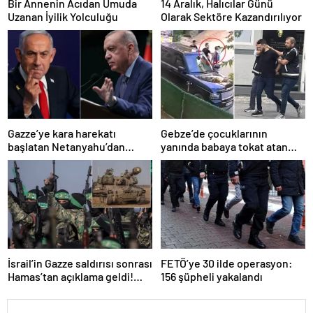
Bir Annenin Acıdan Umuda
14 Aralık, Halıcılar Günü
Uzanan İyilik Yolculuğu
Olarak Sektöre Kazandırılıyor
Gazze’ye kara harekatı
Gebze’de çocuklarının
başlatan Netanyahu’dan
yanında babaya tokat atan
Erdoğan’a küstah sözler
sürücü tutuklandı
İsrail’in Gazze saldırısı sonrası
FETÖ’ye 30 ilde operasyon:
Hamas’tan açıklama geldi!
156 şüpheli yakalandı
ABD’yi işaret ettiler