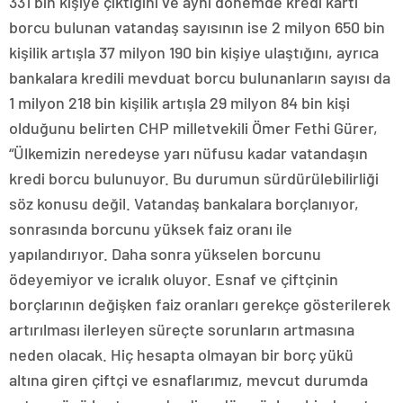
331 bin kişiye çıktığını ve aynı dönemde kredi kartı
borcu bulunan vatandaş sayısının ise 2 milyon 650 bin
kişilik artışla 37 milyon 190 bin kişiye ulaştığını, ayrıca
bankalara kredili mevduat borcu bulunanların sayısı da
1 milyon 218 bin kişilik artışla 29 milyon 84 bin kişi
olduğunu belirten CHP milletvekili Ömer Fethi Gürer,
“Ülkemizin neredeyse yarı nüfusu kadar vatandaşın
kredi borcu bulunuyor. Bu durumun sürdürülebilirliği
söz konusu değil. Vatandaş bankalara borçlanıyor,
sonrasında borcunu yüksek faiz oranı ile
yapılandırıyor. Daha sonra yükselen borcunu
ödeyemiyor ve icralık oluyor. Esnaf ve çiftçinin
borçlarının değişken faiz oranları gerekçe gösterilerek
artırılması ilerleyen süreçte sorunların artmasına
neden olacak. Hiç hesapta olmayan bir borç yükü
altına giren çiftçi ve esnaflarımız, mevcut durumda