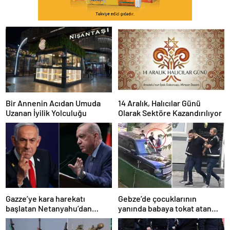
Bir Annenin Acıdan Umuda
14 Aralık, Halıcılar Günü
Uzanan İyilik Yolculuğu
Olarak Sektöre Kazandırılıyor
Gazze’ye kara harekatı
Gebze’de çocuklarının
başlatan Netanyahu’dan
yanında babaya tokat atan
Erdoğan’a küstah sözler
sürücü tutuklandı