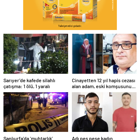
Sarıyer’de kafede silahlı
Cinayetten 12 yıl hapis cezası
çatışma: 1 ölü, 1 yaralı
alan adam, eski komşusunu
öldürüp kayıplara karıştı
Şanlıurfa’da ‘muhtarlık’
Adı peş peşe kadın