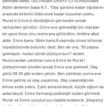
yanıtladı.BABA, OĞLUNDAN ŞİKAYETÇİ OLMADIOlaya
ilişkin dinlenen baba N.T., “Olay gününe kadar oğullarım
arasında birbirini öldürecek kadar husumet yoktu.
Murat’ın Emre’yi dövdüğünü görmedim ancak
tartışırken gördüm. Emre eve gelmediği için olaydan
bir gece önce onu restorana götürdüm, birlikte alkol
aldık. Emre bana, ‘Abim bana 9 yaşımda cinsel istismar
teşebbüsünde bulundu’ dedi. Ben de ona, ’30 yaşına
gelmişsin, neden şimdi söylüyorsun?’ dedim.
Restorandan çıktıktan sonra Emre ile Murat’ı
yüzleştirmek istedim ancak Emre eve gelmedi. Olay
günü 08.30 gibi evden çıktım. Ben çıktıktan sonra eve
Emre gelmiş ve olay yaşanmış. Olay yaşandığında
kimse evde yoktu. Eşim annesindeydi, küçük oğlum da
askerdeydi. Emre herhangi psikolojik tedavi görmedi.
Murat ve Emre uyuşturucu madde kullanırdı. Şikayetçi