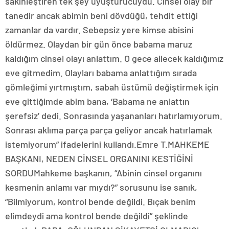
sakinleştiren tek şey uyuşturucuydu. Cinsel olay bir
tanedir ancak abimin beni dövdüğü, tehdit ettiği
zamanlar da vardır. Sebepsiz yere kimse abisini
öldürmez. Olaydan bir gün önce babama maruz
kaldığım cinsel olayı anlattım. O gece ailecek kaldığımız
eve gitmedim. Olayları babama anlattığım sırada
gömleğimi yırtmıştım, sabah üstümü değiştirmek için
eve gittiğimde abim bana, ‘Babama ne anlattın
şerefsiz’ dedi. Sonrasında yaşananları hatırlamıyorum.
Sonrası aklıma parça parça geliyor ancak hatırlamak
istemiyorum” ifadelerini kullandı.Emre T.MAHKEME
BAŞKANI, NEDEN CİNSEL ORGANINI KESTİĞİNİ
SORDUMahkeme başkanın, “Abinin cinsel organını
kesmenin anlamı var mıydı?” sorusunu ise sanık,
“Bilmiyorum, kontrol bende değildi. Bıçak benim
elimdeydi ama kontrol bende değildi” şeklinde