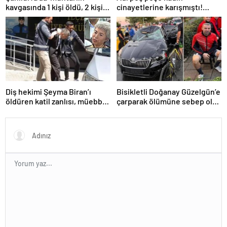
kavgasında 1 kişi öldü, 2 kişi
cinayetlerine karışmıştı!
yaralandı
Ümitcan Uygun’un
cezaevindeki yeni görüntüsü
ortaya çıktı
Diş hekimi Şeyma Biran’ı
Bisikletli Doğanay Güzelgün’e
öldüren katil zanlısı, müebbet
çarparak ölümüne sebep olan
hapse mahkum edildi
Temel Ünlü’ye 20 yıl hapis