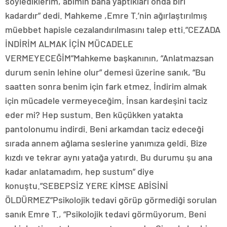
söylediklerim, abimin bana yaptıkları onda biri
kadardır” dedi. Mahkeme ,Emre T.’nin ağırlaştırılmış
müebbet hapisle cezalandırılmasını talep etti.”CEZADA
İNDİRİM ALMAK İÇİN MÜCADELE
VERMEYECEĞİM”Mahkeme başkanının, “Anlatmazsan
durum senin lehine olur” demesi üzerine sanık, “Bu
saatten sonra benim için fark etmez. İndirim almak
için mücadele vermeyeceğim. İnsan kardeşini taciz
eder mi? Hep sustum. Ben küçükken yatakta
pantolonumu indirdi. Beni arkamdan taciz edeceği
sırada annem ağlama seslerine yanımıza geldi. Bize
kızdı ve tekrar aynı yatağa yatırdı. Bu durumu şu ana
kadar anlatamadım, hep sustum” diye
konuştu.”SEBEPSİZ YERE KİMSE ABİSİNİ
ÖLDÜRMEZ”Psikolojik tedavi görüp görmediği sorulan
sanık Emre T., “Psikolojik tedavi görmüyorum. Beni