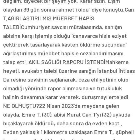
değilim, diyecek bir şeyim yok. Karar sizin. Eşim
olaydan 39 gün sonra rahmetli oldu” diye konuştu.Can
T.AĞIRLAŞTIRILMIŞ MÜEBBET HAPİS
TALEBİCumhuriyet savcısı mütalaasında, sanığın
abisine karşı işlemiş olduğu “canavarca hisle eziyet
çektirerek tasarlayarak kasten öldürme suçundan”
ağırlaştırılmış müebbet hapisle cezalandırılmasını
talep etti. AKIL SAĞLIĞI RAPORU İSTENDİMahkeme
heyeti, avukatın talebi üzerine sanığın İstanbul İhtisas
Dairesine sevkinin sağlanarak, ceza ehliyetinin olup
olmadığı yönünde rapor alınmasına ve tutukluluk
halinin devamına karar vererek, duruşmayı erteledi.
NE OLMUŞTU?22 Nisan 2023’de meydana gelen
olayda, Emre T. (30), abisi Murat Can T’yı (32) uykuda
bıçaklayarak öldürdü, daha sonra da evden kaçtı.
Evden yaklaşık 1 kilometre uzaklaşan Emre T., şüpheli