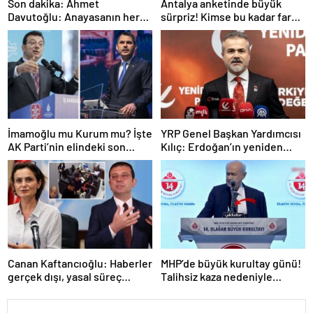
Son dakika: Ahmet
Antalya anketinde büyük
Davutoğlu: Anayasanın her
sürpriz! Kimse bu kadar fark
şeyini tartışalım
beklemiyordu
İmamoğlu mu Kurum mu? İşte
YRP Genel Başkan Yardımcısı
AK Parti’nin elindeki son
Kılıç: Erdoğan’ın yeniden
İstanbul anketi
adaylığına hiçbir muhalefet
partisi evet demeyecektir
Canan Kaftancıoğlu: Haberler
MHP’de büyük kurultay günü!
gerçek dışı, yasal süreç
Talihsiz kaza nedeniyle
başlatılacak
kürsüye kol askısıyla çıkan
Bahçeli, İmamoğlu’nu hedef