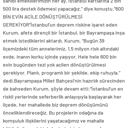
sahibi emeklilerimizin her ay, İstanbul kartlarına 2 bin
500 lira destek ödemesi yapacağız.” diye konuştu.”600
BİN EVİN ACİLE DÖNÜŞTÜRÜLMESİ
GEREKİYOR”İstanbul’un deprem riskine işaret eden
Kurum, afete dirençli bir İstanbul, bir Bayrampaşa inşa
etmek istediklerini aktardı. Kurum, “Bugün 39
ilçemizdeki tüm annelerimiz, 1,5 milyon risk altındaki
evde, inanın korku içinde yaşıyor. Hele hele 600 bin
evin bugünden tezi yok acilen dönüştürülmesi
gerekiyor. Planlı, programlı bir şekilde, ekip ruhuyla.”
dedi.Bayrampaşa Millet Bahçesi’nin hazırlık sürecinden
de bahseden Kurum, şöyle devam etti:”İstanbul’un en
riskli yerlerinde seferberlik anlayışıyla başlayarak her
ilçede, her mahallede biz deprem dönüşümünü
önceliklendireceğiz. Bu projelerin odağına da
komşuluk ilişkilerini yaşatacağımız ve mahalle