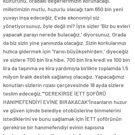
kültürünü, oradaki değerlerimizin korunacağı,
milletimizin mutlu, huzurlu olacağı tam 650 bin yeni
yuvayı inşa edeceğiz. Evde ekonomiyi siz
yönetiyorsunuz, öyle değil mi? İşte sizler ‘Biz bu evleri
yapacak parayı nerede bulacağız.’ diyorsunuz. Orada
da biz sizin yine yanınızda olacağız. Sizin korkularınızı
hızlıca gidermek için ‘Yarısı büyükşehirden.’ diyeceğiz
ve sizlere 700 bin lira hibe, 700 bin lira kredi ve 100 bin
lira da taşınma ve kira yardımıyla birlikte toplamda 1,5
milyon liralık destek sağlamış olacağız. Yapacağımız
konutları sizlerin rızası çerçevesinde 18 ayda sizlere
teslim edeceğiz.””GEREKİRSE İETT ŞOFÖRÜ
HANIMEFENDİYİ EVİNE BIRAKACAK”İnsanların huzur
ve güven içinde belediye otobüslerine binmelerini
istediklerini ve bunu sağlamak için İETT şoförünün
gerekirse bir hanımefendiyi evinin kapısına