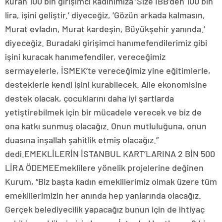
kuran 100 bin girişimci kadınımıza ‘Size İBB’den 100 bin
lira, işini geliştir.’ diyeceğiz, ‘Gözün arkada kalmasın,
Murat evladın, Murat kardeşin, Büyükşehir yanında.’
diyeceğiz. Buradaki girişimci hanımefendilerimiz gibi
işini kuracak hanımefendiler, vereceğimiz
sermayelerle, İSMEK’te vereceğimiz yine eğitimlerle,
desteklerle kendi işini kurabilecek. Aile ekonomisine
destek olacak, çocuklarını daha iyi şartlarda
yetiştirebilmek için bir mücadele verecek ve biz de
ona katkı sunmuş olacağız. Onun mutluluğuna, onun
duasına inşallah şahitlik etmiş olacağız.”
dedi.EMEKLİLERİN İSTANBUL KART’LARINA 2 BİN 500
LİRA ÖDEMEEmeklilere yönelik projelerine değinen
Kurum, “Biz başta kadın emeklilerimiz olmak üzere tüm
emeklilerimizin her anında hep yanlarında olacağız.
Gerçek belediyecilik yapacağız bunun için de ihtiyaç