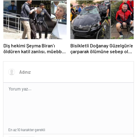
yaralandı
Ümitcan Uygun’un
cezaevindeki yeni görüntüsü
ortaya çıktı
Diş hekimi Şeyma Biran’ı
Bisikletli Doğanay Güzelgün’e
öldüren katil zanlısı, müebbet
çarparak ölümüne sebep olan
hapse mahkum edildi
Temel Ünlü’ye 20 yıl hapis
En az 10 karakter gerekli