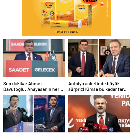
Son dakika: Ahmet
Antalya anketinde büyük
Davutoğlu: Anayasanın her
sürpriz! Kimse bu kadar fark
şeyini tartışalım
beklemiyordu