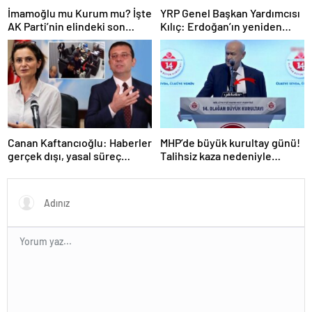
İmamoğlu mu Kurum mu? İşte
YRP Genel Başkan Yardımcısı
AK Parti’nin elindeki son
Kılıç: Erdoğan’ın yeniden
İstanbul anketi
adaylığına hiçbir muhalefet
partisi evet demeyecektir
Canan Kaftancıoğlu: Haberler
MHP’de büyük kurultay günü!
gerçek dışı, yasal süreç
Talihsiz kaza nedeniyle
başlatılacak
kürsüye kol askısıyla çıkan
Bahçeli, İmamoğlu’nu hedef
aldı