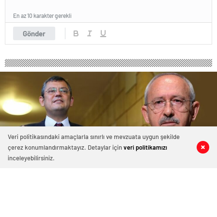
En az 10 karakter gerekli
Gönder
Veri politikasındaki amaçlarla sınırlı ve mevzuata uygun şekilde
çerez konumlandırmaktayız. Detaylar için
veri politikamızı
0
0
0
0
inceleyebilirsiniz.
CHP lideri Özel’den iddialı çıkış: