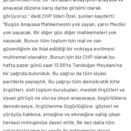
anayasal düzene karşı darbe girişimi olarak
görüyoruz.” dedi.CHP lideri Özel, şunları kaydetti:
“Bugün Anayasa Mahkemesini yok sayan, yarın Meclisi
yok sayacak. Bir diğer gün diğer mahkemeleri yok
sayacak. Bunun tüm toplum için mal ve can
güvenliğinin de ihlal edildiği bir noktaya evrilmesi
muhtemel olacaktır. Bunun için biz CHP olarak bu
hafta pazar günü saat 13.00’te Tandoğan Meydanı’na
bir çağrıda bulunduk. Bu çağrıyı da tüm siyasi
partilerle paylaştık. Bu çağrıyı tüm demokratik kitle
örgütleri, sivil toplum kuruluşları, meslek örgütleri ve
siyasi görüşü ne olursa olsun anayasaya, özgürlüklere,
demokrasiye, örgütlenme özgürlüğüne, gösteri ve
yürüyüş hakkına, emeğine ve ekmeğine sahip çıkan
herkesi mitingimize davet ettik. Bir kez daha tüm
vatandaşlarımızı bu vesile ile mitingimize davet