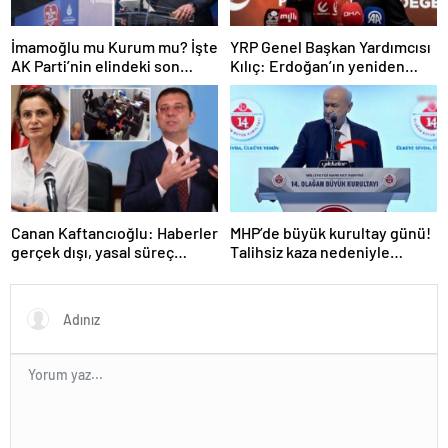
İmamoğlu mu Kurum mu? İşte
YRP Genel Başkan Yardımcısı
AK Parti’nin elindeki son
Kılıç: Erdoğan’ın yeniden
İstanbul anketi
adaylığına hiçbir muhalefet
partisi evet demeyecektir
Canan Kaftancıoğlu: Haberler
MHP’de büyük kurultay günü!
gerçek dışı, yasal süreç
Talihsiz kaza nedeniyle
başlatılacak
kürsüye kol askısıyla çıkan
Bahçeli, İmamoğlu’nu hedef
aldı