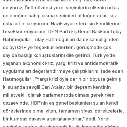
ediyoruz. Önümüzdeki yerel seçimlerin ülkenin ortak
geleceğine sahip çıkma seçimleri olduğunun bir kez
daha altını çiziyorum. Nazik ziyaretleri için kendilerine
teşekkür ediyorum.”DEM Parti Eş Genel Başkanı Tulay
HatımoğullarıTulay Hatımoğulları da ev sahipliğinden
dolayı CHP’ye teşekkür ederken, görüşmede çok
sayıda başlığı konuştuklarını dile getirdi. Türkiye’de
yaşanan ekonomik kriz, yargı krizi ve antidemokratik
uygulamaları değerlendirmeye çalıştıklarını ifade eden
Hatımoğulları, “Yargı krizi öyle derin bir boyuta gelmiş
ki şu anda sevgili Can Atalay, bir deprem kentinin
milletvekili olarak parlamentoda olması gerekirken,
cezaevinde. HDP’nin eş genel başkanları şu an kendi
görevlerinde olmalıyken, tamamen siyasi gerekçelerle,
bir kumpas davasıyla yargılanıyorlar.” dedi. Yerel
seçimler nedeniyle ekonomik krizin konuşulmadığını