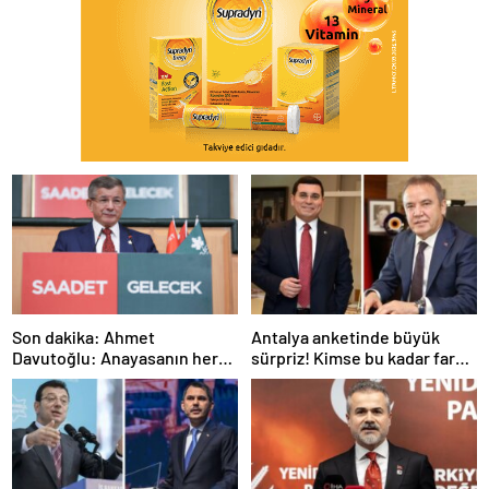
Son dakika: Ahmet
Antalya anketinde büyük
Davutoğlu: Anayasanın her
sürpriz! Kimse bu kadar fark
şeyini tartışalım
beklemiyordu