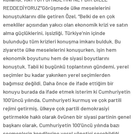
REDDEDİYORUZ”Görüşmede ülke meselelerini
konuştuklarını dile getiren Özel, “Belki de en çok
emekliler açısından yakıcı olan ekonomik krizi ve satın
alma güçlüklerini, işsizliği, Türkiye’nin içinde
bulunduğu tüm krizleri konuşma imkanı bulduk. Bu
ziyarette ülke meselelerini konuşurken, işin hem
ekonomik boyutunu hem de siyasi boyutlarını
konuştuk. Tabii ki bugünkü toplantının gündemi, yerel
seçimler bu kadar yakınken yerel seçimlerden
bağımsız değildi. Daha önce de ifade ettiğim bir
konuyu burada da ifade etmek isterim ki Cumhuriyetin
100’üncü yılında, Cumhuriyeti kurmuş ve çok partili
rejimi getirmiş, ülkeye çok partili demokrasiyi
getirmekle haklı olarak övünen bir siyasi partinin genel
başkanı olarak, Cumhuriyetin 100’üncü yılında bazı
seçmenlerin kendilerine yerel yönetici seçebildiği,