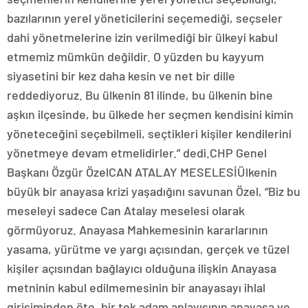
bazılarının yerel yöneticilerini seçemediği, seçseler
dahi yönetmelerine izin verilmediği bir ülkeyi kabul
etmemiz mümkün değildir. O yüzden bu kayyum
siyasetini bir kez daha kesin ve net bir dille
reddediyoruz. Bu ülkenin 81 ilinde, bu ülkenin bine
aşkın ilçesinde, bu ülkede her seçmen kendisini kimin
yöneteceğini seçebilmeli, seçtikleri kişiler kendilerini
yönetmeye devam etmelidirler.” dedi.CHP Genel
Başkanı Özgür ÖzelCAN ATALAY MESELESİÜlkenin
büyük bir anayasa krizi yaşadığını savunan Özel, “Biz bu
meseleyi sadece Can Atalay meselesi olarak
görmüyoruz. Anayasa Mahkemesinin kararlarının
yasama, yürütme ve yargı açısından, gerçek ve tüzel
kişiler açısından bağlayıcı olduğuna ilişkin Anayasa
metninin kabul edilmemesinin bir anayasayı ihlal
girişiminden öte, bir tek adam anlayışının anayasa ve