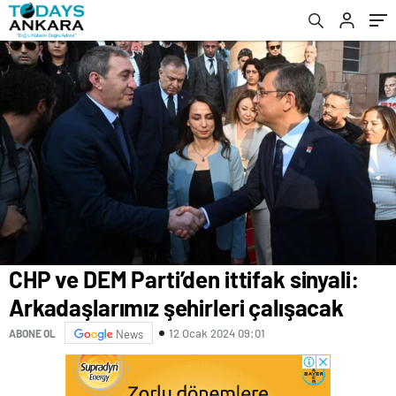
Kemal Yazıcıoğlu aday gösterildi
CHP ve DEM Parti’den ittifak sinyali:
Arkadaşlarımız şehirleri çalışacak
12 Ocak 2024 09:01
ABONE OL
News